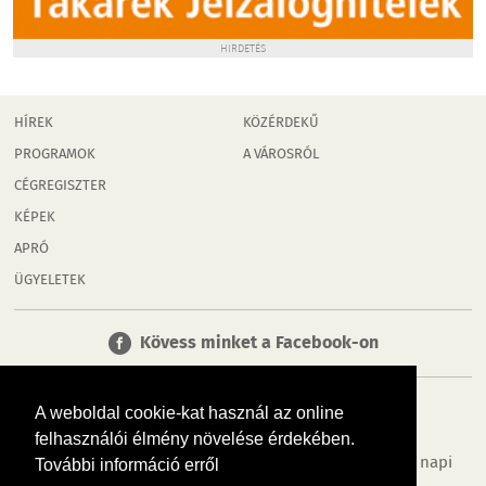
HIRDETÉS
HÍREK
KÖZÉRDEKŰ
PROGRAMOK
A VÁROSRÓL
CÉGREGISZTER
KÉPEK
APRÓ
ÜGYELETEK
Kövess minket a Facebook-on
A weboldal cookie-kat használ az online
felhasználói élmény növelése érdekében.
Tudj meg többet városodról! Hírek, programok, képek, napi
További információ erről
menü, cégek…. és minden, ami Mosonmagyaróvár