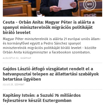
Ceuta - Orbán Anita: Magyar Péter is aláírta a
spanyol miniszterelnök migrációs politikáját
bíráló levelet
Magyar Péter miniszterelnök is aláírta 21 európai uniós állam-
és kormányfővel együtt a Pedro Sánchez spanyol
miniszterelnök migrációs politikáját bíráló levelet - közölte
Orbán Anita külügyminiszter a Facebookon szombaton.
AUGUSZTUS 02., VASÁRNAP
Gajdos László átfogó vizsgálatot rendelt el a
hatvanpusztai telepen az állattartási szabályok
betartása ügyében
JÚLIUS 25., SZOMBAT
Kapitány István: a Suzuki 76 milliárdos
fejlesztésre készül Esztergomban