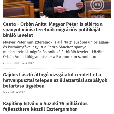
Ceuta - Orbán Anita: Magyar Péter is aláírta a
spanyol miniszterelnök migrációs politikáját
bíráló levelet
Magyar Péter miniszterelnök is aláírta 21 európai uniós állam-
és kormányfővel együtt a Pedro Sánchez spanyol
miniszterelnök migrációs politikáját bíráló levelet - közölte
Orbán Anita külügyminiszter a Facebookon szombaton.
AUGUSZTUS 02., VASÁRNAP
Gajdos László átfogó vizsgálatot rendelt el a
hatvanpusztai telepen az állattartási szabályok
betartása ügyében
JÚLIUS 25., SZOMBAT
Kapitány István: a Suzuki 76 milliárdos
fejlesztésre készül Esztergomban