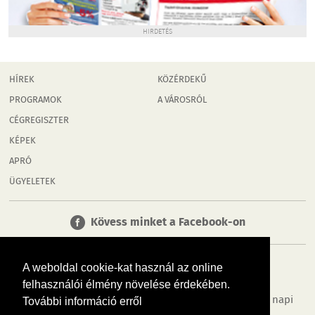
HIRDETÉS
HÍREK
KÖZÉRDEKŰ
PROGRAMOK
A VÁROSRÓL
CÉGREGISZTER
KÉPEK
APRÓ
ÜGYELETEK
Kövess minket a Facebook-on
A weboldal cookie-kat használ az online
felhasználói élmény növelése érdekében.
Tudj meg többet városodról! Hírek, programok, képek, napi
További információ erről
menü, cégek…. és minden, ami Mosonmagyaróvár