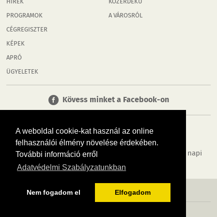
HÍREK
KÖZÉRDEKŰ
PROGRAMOK
A VÁROSRÓL
CÉGREGISZTER
KÉPEK
APRÓ
ÜGYELETEK
Kövess minket a Facebook-on
A weboldal cookie-kat használ az online
felhasználói élmény növelése érdekében.
Tudj meg többet városodról! Hírek, programok, képek, napi
További információ erről
menü, cégek…. és minden, ami Mosonmagyaróvár
Adatvédelmi Szabályzatunkban
MÉDIAAJÁNLÓ
ADATVÉDELEM
IMPRESSZUM
RÓLUNK
ÁSZF
Nem fogadom el
Elfogadom
Copyright InfoVárosok. Minden jog fenntartva. | Web design & arculat by
Voov