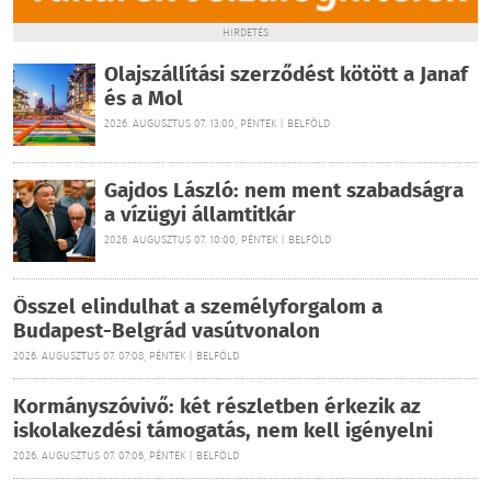
HIRDETÉS
Olajszállítási szerződést kötött a Janaf
és a Mol
2026. AUGUSZTUS 07. 13:00, PÉNTEK | BELFÖLD
Gajdos László: nem ment szabadságra
a vízügyi államtitkár
2026. AUGUSZTUS 07. 10:00, PÉNTEK | BELFÖLD
Ősszel elindulhat a személyforgalom a
Budapest-Belgrád vasútvonalon
2026. AUGUSZTUS 07. 07:08, PÉNTEK | BELFÖLD
Kormányszóvivő: két részletben érkezik az
iskolakezdési támogatás, nem kell igényelni
2026. AUGUSZTUS 07. 07:06, PÉNTEK | BELFÖLD