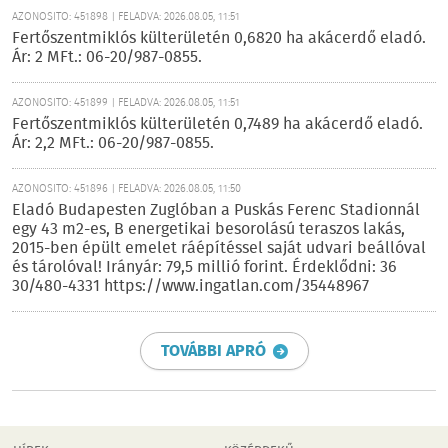
AZONOSÍTÓ: 451898 | FELADVA: 2026.08.05, 11:51
Fertőszentmiklós külterületén 0,6820 ha akácerdő eladó.
Ár: 2 MFt.: 06-20/987-0855.
AZONOSÍTÓ: 451899 | FELADVA: 2026.08.05, 11:51
Fertőszentmiklós külterületén 0,7489 ha akácerdő eladó.
Ár: 2,2 MFt.: 06-20/987-0855.
AZONOSÍTÓ: 451896 | FELADVA: 2026.08.05, 11:50
Eladó Budapesten Zuglóban a Puskás Ferenc Stadionnál
egy 43 m2-es, B energetikai besorolású teraszos lakás,
2015-ben épült emelet ráépítéssel saját udvari beállóval
és tárolóval! Irányár: 79,5 millió forint. Érdeklődni: 36
30/480-4331 https://www.ingatlan.com/35448967
TOVÁBBI APRÓ