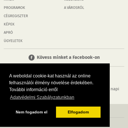
PROGRAMOK
A VÁROSRÓL
CÉGREGISZTER
KÉPEK
APRÓ
ÜGYELETEK
Kövess minket a Facebook-on
A weboldal cookie-kat használ az online
felhasználói élmény növelése érdekében.
Tudj meg többet városodról! Hírek, programok, képek, napi
További információ erről
menü, cégek…. és minden, ami Mosonmagyaróvár
Adatvédelmi Szabályzatunkban
MÉDIAAJÁNLÓ
ADATVÉDELEM
IMPRESSZUM
RÓLUNK
ÁSZF
Nem fogadom el
Elfogadom
Copyright InfoVárosok. Minden jog fenntartva. | Web design & arculat by
Voov