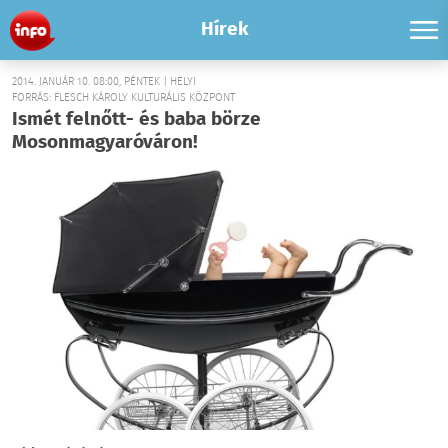
Hírek
2014. JANUÁR 10. 08:00, PÉNTEK | HELYI
FORRÁS: FLESCH KÁROLY KULTURÁLIS KÖZPONT
Ismét felnőtt- és baba börze
Mosonmagyaróváron!