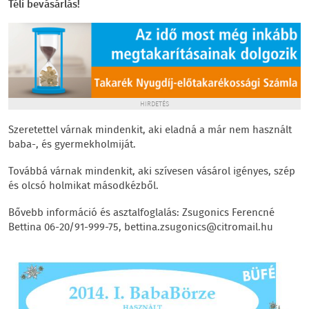
Téli bevásárlás!
HIRDETÉS
Szeretettel várnak mindenkit, aki eladná a már nem használt
baba-, és gyermekholmiját.
Továbbá várnak mindenkit, aki szívesen vásárol igényes, szép
és olcsó holmikat másodkézből.
Bővebb információ és asztalfoglalás: Zsugonics Ferencné
Bettina 06-20/91-999-75, bettina.zsugonics@citromail.hu