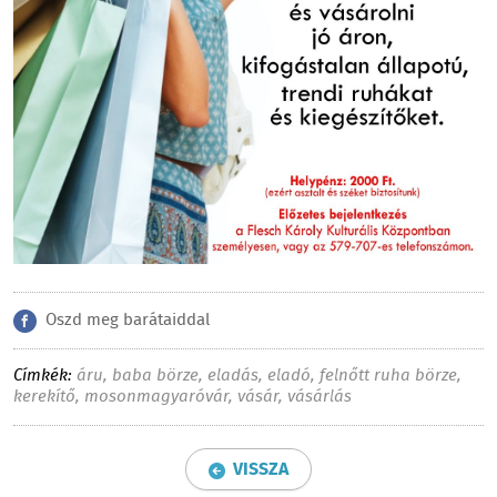
Oszd meg barátaiddal
Címkék:
áru
,
baba börze
,
eladás
,
eladó
,
felnőtt ruha börze
,
kerekítő
,
mosonmagyaróvár
,
vásár
,
vásárlás
VISSZA