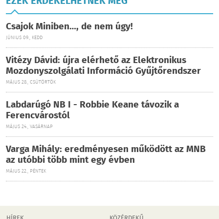
EZEK ÉRDEKELHETNEK MÉG
Csajok Miniben…, de nem úgy!
JÚNIUS 09., KEDD
Vitézy Dávid: újra elérhető az Elektronikus
Mozdonyszolgálati Információ Gyűjtőrendszer
MÁJUS 28., CSÜTÖRTÖK
Labdarúgó NB I - Robbie Keane távozik a
Ferencvárostól
MÁJUS 24., VASÁRNAP
Varga Mihály: eredményesen működött az MNB
az utóbbi több mint egy évben
MÁJUS 22., PÉNTEK
HÍREK
KÖZÉRDEKŰ