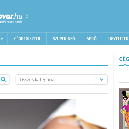
CÉGREGISZTER
SZUPERINFÓ
APRÓ
ÜGYELETEK
CÉG