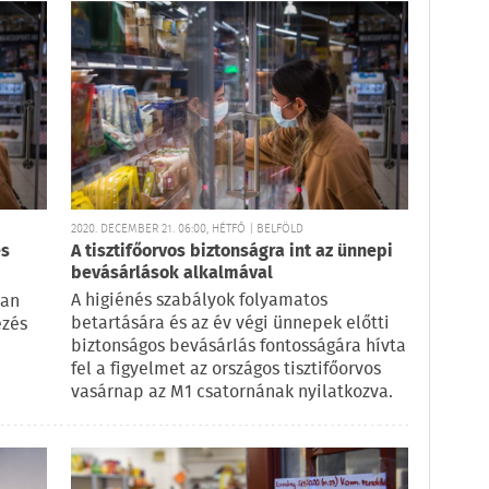
2020. DECEMBER 21. 06:00, HÉTFŐ | BELFÖLD
és
A tisztifőorvos biztonságra int az ünnepi
bevásárlások alkalmával
A higiénés szabályok folyamatos
van
betartására és az év végi ünnepek előtti
ezés
biztonságos bevásárlás fontosságára hívta
fel a figyelmet az országos tisztifőorvos
vasárnap az M1 csatornának nyilatkozva.