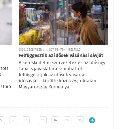
2020. DECEMBER 11. 18:07, PÉNTEK | BELFÖLD
Felfüggesztik az idősek vásárlási sávját
A kereskedelmi szervezetek és az Idősügyi
tott
Tanács javaslatára szombattól
s
felfüggesztjük az idősek vásárlási
idősávját – közölte közösségi oldalán
 Unió
Magyarország Kormánya.
…
5
6
7
13
14
15
16