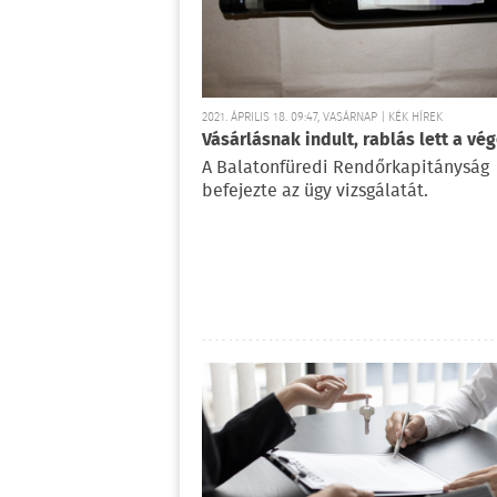
2021. ÁPRILIS 18. 09:47, VASÁRNAP | KÉK HÍREK
Vásárlásnak indult, rablás lett a vé
A Balatonfüredi Rendőrkapitányság
befejezte az ügy vizsgálatát.