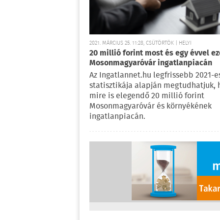
2021. MÁRCIUS 25. 11:28, CSÜTÖRTÖK | HELYI
20 millió forint most és egy évvel ez
Mosonmagyaróvár ingatlanpiacán
Az Ingatlannet.hu legfrissebb 2021-e
statisztikája alapján megtudhatjuk, 
mire is elegendő 20 millió forint
Mosonmagyaróvár és környékének
ingatlanpiacán.