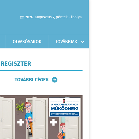
2026. augusztus 7, péntek - Ibolya
OLVASÓSAROK
TOVÁBBIAK
REGISZTER
TOVÁBBI CÉGEK