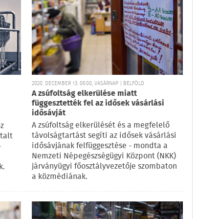
2020. DECEMBER 13. 05:00, VASÁRNAP | BELFÖLD
A zsúfoltság elkerülése miatt
függesztették fel az idősek vásárlási
idősávját
A zsúfoltság elkerülését és a megfelelő
oz
távolságtartást segíti az idősek vásárlási
talt
idősávjának felfüggesztése - mondta a
-
Nemzeti Népegészségügyi Központ (NKK)
járványügyi főosztályvezetője szombaton
k.
a közmédiának.