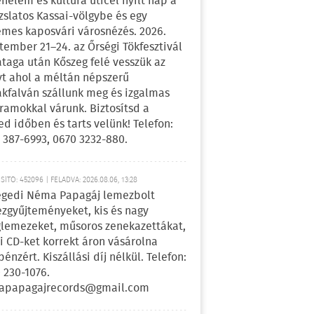
énelem és kultúra úticél nyílt nap a
zslatos Kassai-völgybe és egy
emes kaposvári városnézés. 2026.
tember 21–24. az Őrségi Tökfesztivál
ataga után Kőszeg felé vesszük az
yt ahol a méltán népszerű
kfalván szállunk meg és izgalmas
ramokkal várunk. Biztosítsd a
ed időben és tarts velünk! Telefon:
 387-6993, 0670 3232-880.
ÍTÓ: 452096 | FELADVA: 2026.08.06, 13:28
egedi Néma Papagáj lemezbolt
zgyűjteményeket, kis és nagy
lemezeket, műsoros zenekazettákat,
i CD-ket korrekt áron vásárolna
pénzért. Kiszállási díj nélkül. Telefon:
 230-1076.
apapagajrecords@gmail.com