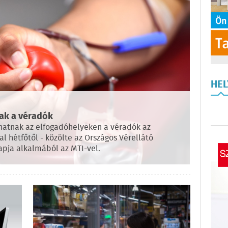
HE
ak a véradók
hatnak az elfogadóhelyeken a véradók az
l hétfőtől - közölte az Országos Vérellátó
apja alkalmából az MTI-vel.