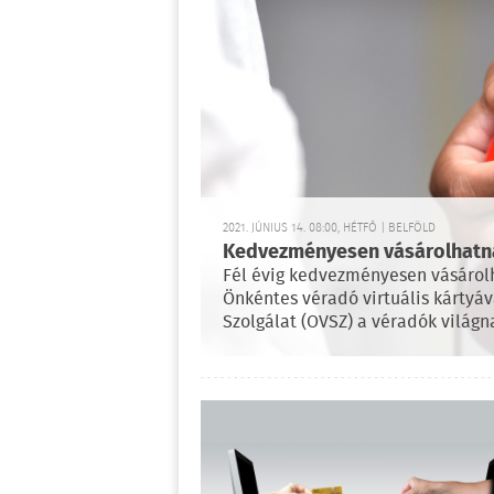
2021. JÚNIUS 14. 08:00, HÉTFŐ | BELFÖLD
Kedvezményesen vásárolhatn
Fél évig kedvezményesen vásárol
Önkéntes véradó virtuális kártyáva
Szolgálat (OVSZ) a véradók világn