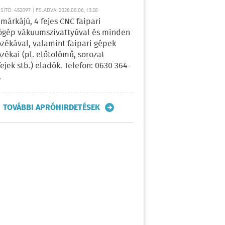
ÍTÓ: 452097 | FELADVA: 2026.08.06, 13:28
márkájú, 4 fejes CNC faipari
gép vákuumszivattyúval és minden
ozékával, valamint faipari gépek
ozékai (pl. előtolómű, sorozat
fejek stb.) eladók. Telefon: 0630 364-
.
TOVÁBBI APRÓHIRDETÉSEK