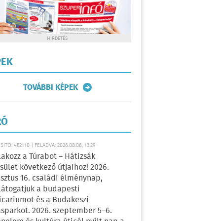
HIRDETÉS
PEK
TOVÁBBI KÉPEK
RÓ
ÍTÓ: 452110 | FELADVA: 2026.08.06, 13:29
lakozz a Túrabot – Hátizsák
sület következő útjaihoz! 2026.
sztus 16. családi élménynap,
átogatjuk a budapesti
icariumot és a Budakeszi
sparkot. 2026. szeptember 5–6.