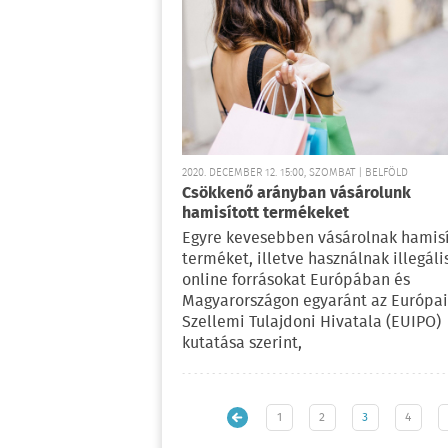
2020. DECEMBER 12. 15:00, SZOMBAT | BELFÖLD
Csökkenő arányban vásárolunk
hamisított termékeket
Egyre kevesebben vásárolnak hamisí
terméket, illetve használnak illegáli
online forrásokat Európában és
Magyarországon egyaránt az Európai
Szellemi Tulajdoni Hivatala (EUIPO)
kutatása szerint,
1
2
3
4