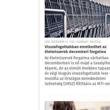
2020. DECEMBER 13. 13:02, VASÁRNAP | BELFÖLD
Visszafogottabban emelkedhet az
élelmiszerek decemberi forgalma
Az élelmiszerek forgalma várhatóan
decemberben is nő majd a tavalyih
képest, de az elmúlt években tapasz
év végi kiugrás visszafogottabb lesz 
mondta az Országos Kereskedelmi
Szövetség (OKSZ) főtitkára az MTI-ne