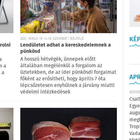
KÉ
2021. MÁJUS 15. 14:16, SZOMBAT | BELFÖLD
rolni
Lendületet adhat a kereskedelemnek a
pünkösd
n
A hosszú hétvégék, ünnepek előtt
a
általában megélénkül a forgalom az
n a
üzletekben, de az idei pünkösdi forgalmat
 a
AP
főként az erősítheti, hogy április 7 óta
lépcsőzetesen enyhülnek a járvány miatti
védelmi intézkedések
AZONOS
Csat
Egye
augu
megl
Trop
Vada