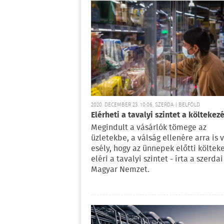
2020. DECEMBER 23. 10:06, SZERDA | BELFÖLD
Elérheti a tavalyi szintet a költekez
Megindult a vásárlók tömege az
üzletekbe, a válság ellenére arra is 
esély, hogy az ünnepek előtti költek
eléri a tavalyi szintet - írta a szerdai
Magyar Nemzet.