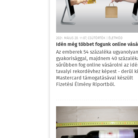
2021. MÁJUS 20. 11:07, CSÜTÖRTÖK | ÉLETMÓD
Idén még többet fogunk online vásá
Az emberek 54 százaléka ugyanolya
gyakorisággal, majdnem 40 százalék
sűrűbben fog online vásárolni az idé
tavalyi rekordévhez képest - derül ki
Mastercard támogatásával készült
Fizetési Élmény Riportból.