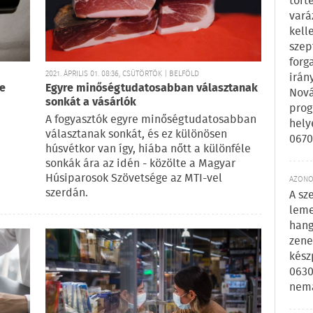
tört
vará
kell
szep
forg
2021. ÁPRILIS 01. 08:36, CSÜTÖRTÖK | BELFÖLD
irán
ge
Egyre minőségtudatosabban választanak
Nová
sonkát a vásárlók
prog
A fogyasztók egyre minőségtudatosabban
hely
választanak sonkát, és ez különösen
0670
húsvétkor van így, hiába nőtt a különféle
sonkák ára az idén - közölte a Magyar
Húsiparosok Szövetsége az MTI-vel
AZONOS
szerdán.
A sz
leme
hang
zene
kész
0630
nem