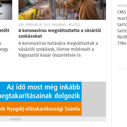
AZONOS
CMS 
maró
tart
2021. FEBRUÁR 28. 18:01, VASÁRNAP | BELFÖLD
előtt
A koronavírus megváltoztatta a vásárlói
tart
szokásokat
fúró
7784
s
A koronavírus hatására megváltoztak a
hogy
vásárlói szokások, illetve módosult a
fogyasztói kosár összetétele is
HIRDETÉS