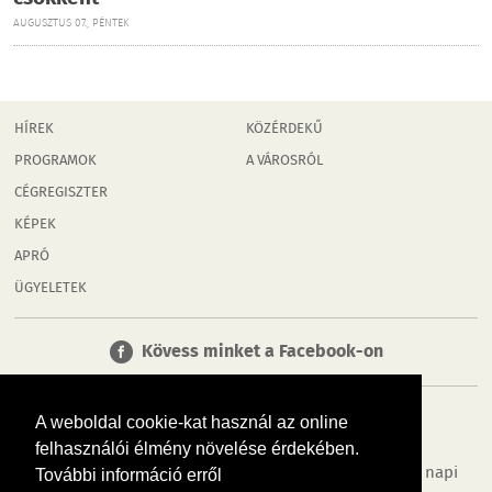
AUGUSZTUS 07., PÉNTEK
HÍREK
KÖZÉRDEKŰ
PROGRAMOK
A VÁROSRÓL
CÉGREGISZTER
KÉPEK
APRÓ
ÜGYELETEK
Kövess minket a Facebook-on
A weboldal cookie-kat használ az online
felhasználói élmény növelése érdekében.
Tudj meg többet városodról! Hírek, programok, képek, napi
További információ erről