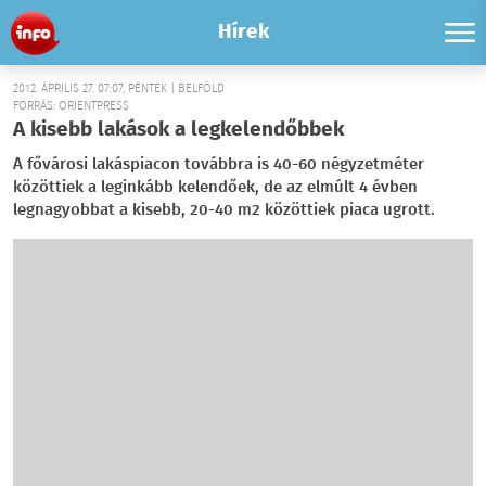
Hírek
2012. ÁPRILIS 27. 07:07, PÉNTEK | BELFÖLD
FORRÁS: ORIENTPRESS
A kisebb lakások a legkelendőbbek
A fővárosi lakáspiacon továbbra is 40-60 négyzetméter
közöttiek a leginkább kelendőek, de az elmúlt 4 évben
legnagyobbat a kisebb, 20-40 m2 közöttiek piaca ugrott.