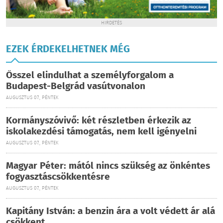
HIRDETÉS
EZEK ÉRDEKELHETNEK MÉG
Ősszel elindulhat a személyforgalom a
Budapest-Belgrád vasútvonalon
AUGUSZTUS 07., PÉNTEK
Kormányszóvivő: két részletben érkezik az
iskolakezdési támogatás, nem kell igényelni
AUGUSZTUS 07., PÉNTEK
Magyar Péter: mától nincs szükség az önkéntes
fogyasztáscsökkentésre
AUGUSZTUS 07., PÉNTEK
Kapitány István: a benzin ára a volt védett ár alá
csökkent