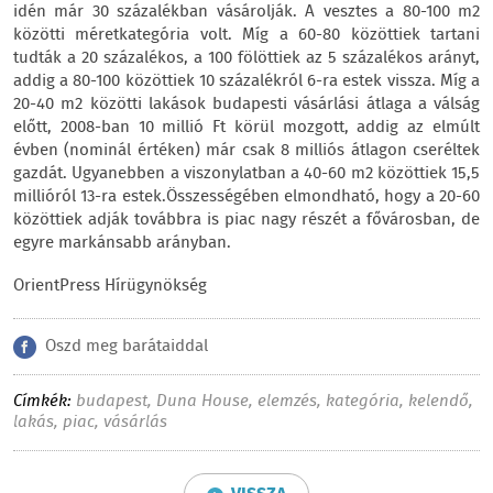
idén már 30 százalékban vásárolják. A vesztes a 80-100 m2
közötti méretkategória volt. Míg a 60-80 közöttiek tartani
tudták a 20 százalékos, a 100 fölöttiek az 5 százalékos arányt,
addig a 80-100 közöttiek 10 százalékról 6-ra estek vissza. Míg a
20-40 m2 közötti lakások budapesti vásárlási átlaga a válság
előtt, 2008-ban 10 millió Ft körül mozgott, addig az elmúlt
évben (nominál értéken) már csak 8 milliós átlagon cseréltek
gazdát. Ugyanebben a viszonylatban a 40-60 m2 közöttiek 15,5
millióról 13-ra estek.Összességében elmondható, hogy a 20-60
közöttiek adják továbbra is piac nagy részét a fővárosban, de
egyre markánsabb arányban.
OrientPress Hírügynökség
Oszd meg barátaiddal
Címkék:
budapest
,
Duna House
,
elemzés
,
kategória
,
kelendő
,
lakás
,
piac
,
vásárlás