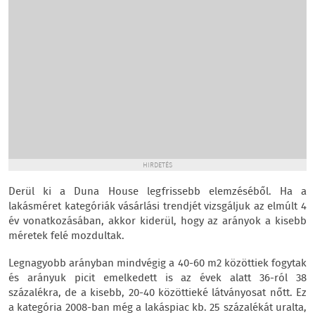
HIRDETÉS
Derül ki a Duna House legfrissebb elemzéséből. Ha a
lakásméret kategóriák vásárlási trendjét vizsgáljuk az elmúlt 4
év vonatkozásában, akkor kiderül, hogy az arányok a kisebb
méretek felé mozdultak.
Legnagyobb arányban mindvégig a 40-60 m2 közöttiek fogytak
és arányuk picit emelkedett is az évek alatt 36-ról 38
százalékra, de a kisebb, 20-40 közöttieké látványosat nőtt. Ez
a kategória 2008-ban még a lakáspiac kb. 25 százalékát uralta,