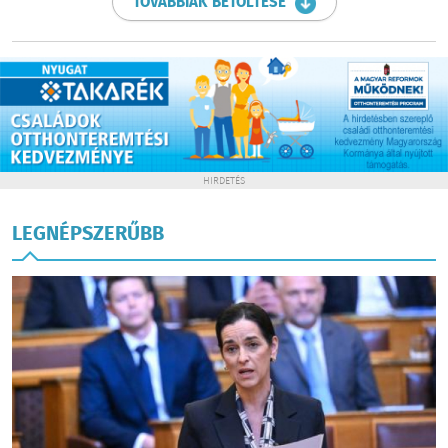
TOVÁBBIAK BETÖLTÉSE
HIRDETÉS
LEGNÉPSZERŰBB