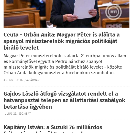
Ceuta - Orbán Anita: Magyar Péter is aláírta a
spanyol miniszterelnök migrációs politikáját
bíráló levelet
Magyar Péter miniszterelnök is aláírta 21 európai uniós állam-
és kormányfővel együtt a Pedro Sánchez spanyol
miniszterelnök migrációs politikáját bíráló levelet - közölte
Orbán Anita külügyminiszter a Facebookon szombaton.
AUGUSZTUS 02., VASÁRNAP
Gajdos László átfogó vizsgálatot rendelt el a
hatvanpusztai telepen az állattartási szabályok
betartása ügyében
JÚLIUS 25., SZOMBAT
Kapitány István: a Suzuki 76 milliárdos