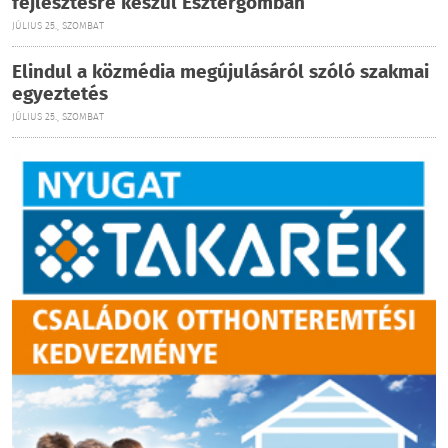
fejlesztésre készül Esztergomban
JÚLIUS 25., SZOMBAT
Elindul a közmédia megújulásáról szóló szakmai
egyeztetés
JÚLIUS 25., SZOMBAT