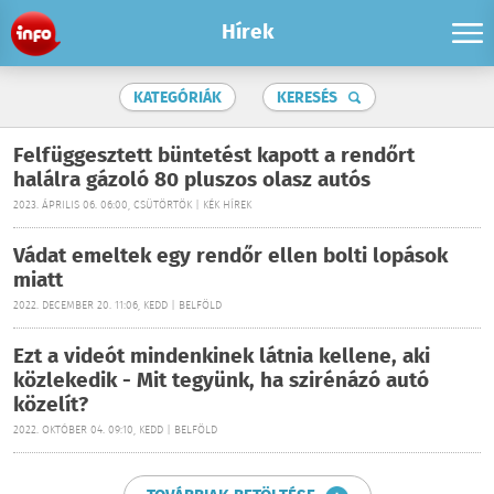
Hírek
KATEGÓRIÁK
KERESÉS
Felfüggesztett büntetést kapott a rendőrt
halálra gázoló 80 pluszos olasz autós
2023. ÁPRILIS 06. 06:00, CSÜTÖRTÖK | KÉK HÍREK
Vádat emeltek egy rendőr ellen bolti lopások
miatt
2022. DECEMBER 20. 11:06, KEDD | BELFÖLD
Ezt a videót mindenkinek látnia kellene, aki
közlekedik - Mit tegyünk, ha szirénázó autó
közelít?
2022. OKTÓBER 04. 09:10, KEDD | BELFÖLD