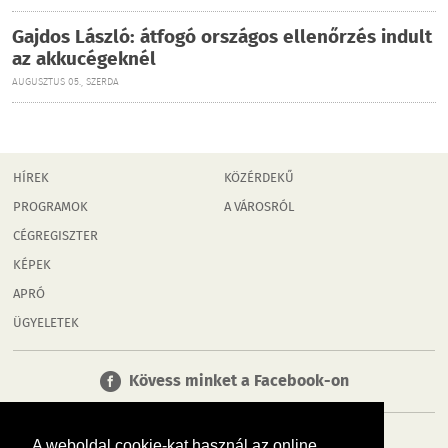
Gajdos László: átfogó országos ellenőrzés indult
az akkucégeknél
AUGUSZTUS 05., SZERDA
HÍREK
KÖZÉRDEKŰ
PROGRAMOK
A VÁROSRÓL
CÉGREGISZTER
KÉPEK
APRÓ
ÜGYELETEK
Kövess minket a Facebook-on
A weboldal cookie-kat használ az online