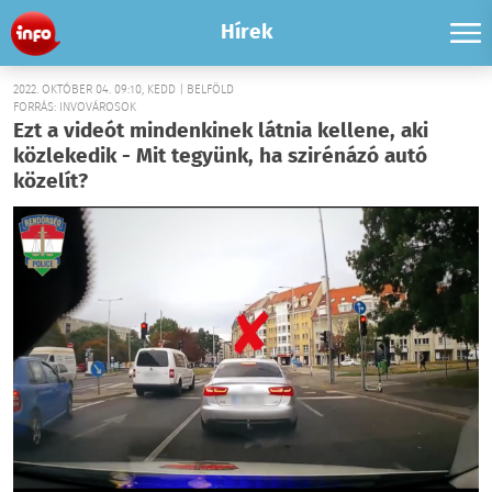
Hírek
2022. OKTÓBER 04. 09:10, KEDD | BELFÖLD
FORRÁS: INVOVÁROSOK
Ezt a videót mindenkinek látnia kellene, aki
közlekedik - Mit tegyünk, ha szirénázó autó
közelít?