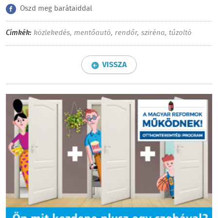
Oszd meg barátaiddal
Címkék:
közlekedés
,
mentőautó
,
rendőr
,
sziréna
,
tűzoltó
VISSZA