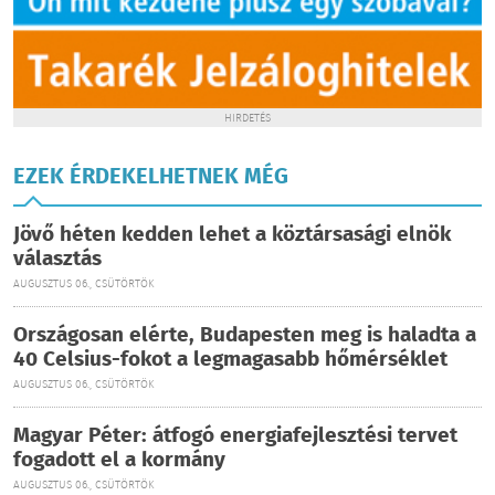
HIRDETÉS
EZEK ÉRDEKELHETNEK MÉG
Jövő héten kedden lehet a köztársasági elnök
választás
AUGUSZTUS 06., CSÜTÖRTÖK
Országosan elérte, Budapesten meg is haladta a
40 Celsius-fokot a legmagasabb hőmérséklet
AUGUSZTUS 06., CSÜTÖRTÖK
Magyar Péter: átfogó energiafejlesztési tervet
fogadott el a kormány
AUGUSZTUS 06., CSÜTÖRTÖK