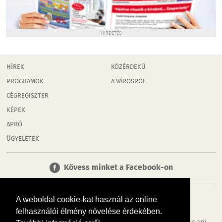
HIRDETÉS
HÍREK
KÖZÉRDEKŰ
PROGRAMOK
A VÁROSRÓL
CÉGREGISZTER
KÉPEK
APRÓ
ÜGYELETEK
Kövess minket a Facebook-on
A weboldal cookie-kat használ az online
felhasználói élmény növelése érdekében.