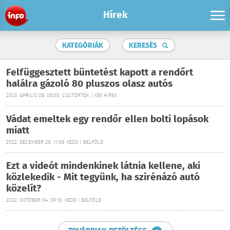
Hírek
KATEGÓRIÁK
KERESÉS
Felfüggesztett büntetést kapott a rendőrt
halálra gázoló 80 pluszos olasz autós
2023. ÁPRILIS 06. 06:00, CSÜTÖRTÖK | KÉK HÍREK
Vádat emeltek egy rendőr ellen bolti lopások
miatt
2022. DECEMBER 20. 11:06, KEDD | BELFÖLD
Ezt a videót mindenkinek látnia kellene, aki
közlekedik - Mit tegyünk, ha szirénázó autó
közelít?
2022. OKTÓBER 04. 09:10, KEDD | BELFÖLD