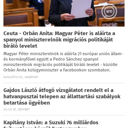
Ceuta - Orbán Anita: Magyar Péter is aláírta a
spanyol miniszterelnök migrációs politikáját
bíráló levelet
Magyar Péter miniszterelnök is aláírta 21 európai uniós állam-
és kormányfővel együtt a Pedro Sánchez spanyol
miniszterelnök migrációs politikáját bíráló levelet - közölte
Orbán Anita külügyminiszter a Facebookon szombaton.
AUGUSZTUS 02., VASÁRNAP
Gajdos László átfogó vizsgálatot rendelt el a
hatvanpusztai telepen az állattartási szabályok
betartása ügyében
JÚLIUS 25., SZOMBAT
Kapitány István: a Suzuki 76 milliárdos