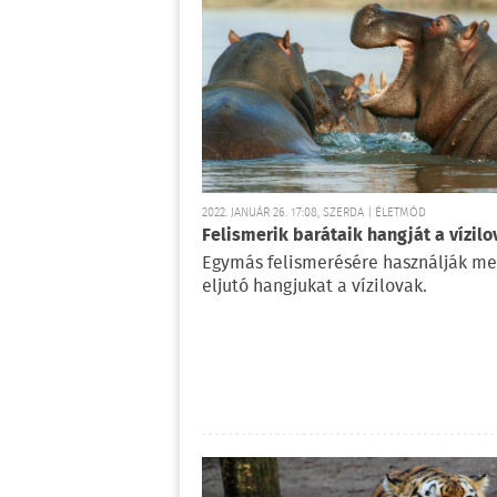
2022. JANUÁR 26. 17:08, SZERDA | ÉLETMÓD
Felismerik barátaik hangját a vízilo
Egymás felismerésére használják me
eljutó hangjukat a vízilovak.