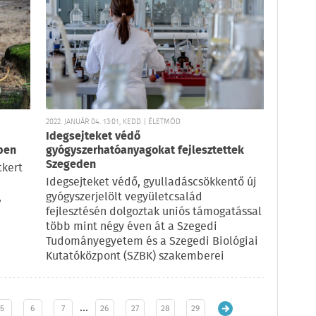
2022. JANUÁR 04. 13:01, KEDD | ÉLETMÓD
Idegsejteket védő
tben
gyógyszerhatóanyagokat fejlesztettek
Szegeden
tkert
Idegsejteket védő, gyulladáscsökkentő új
gyógyszerjelölt vegyületcsalád
,
fejlesztésén dolgoztak uniós támogatással
több mint négy éven át a Szegedi
Tudományegyetem és a Szegedi Biológiai
Kutatóközpont (SZBK) szakemberei
…
5
6
7
26
27
28
29