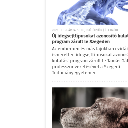
2022. FEBRUÁR 24. 18:06, CSÜTÖRTÖK | ÉLETMÓD
Új idegsejttípusokat azonosító kuta
program zárult le Szegeden
Az emberben és más fajokban ezidá
ismeretlen idegsejttípusokat azonos
kutatási program zárult le Tamás Gá
professzor vezetésével a Szegedi
Tudományegyetemen