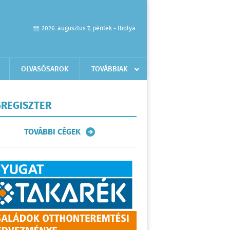
2026. augusztus 7, péntek - Ibolya
OLVASÓSAROK
TOVÁBBIAK
REGISZTER
TOVÁBBI CÉGEK