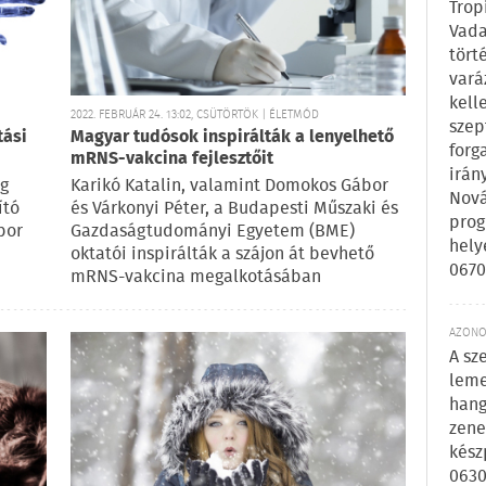
Trop
Vada
tört
vará
kell
2022. FEBRUÁR 24. 13:02, CSÜTÖRTÖK | ÉLETMÓD
szep
tási
Magyar tudósok inspirálták a lenyelhető
forg
mRNS-vakcina fejlesztőit
irán
ig
Karikó Katalin, valamint Domokos Gábor
Nová
ító
és Várkonyi Péter, a Budapesti Műszaki és
prog
bor
Gazdaságtudományi Egyetem (BME)
hely
oktatói inspirálták a szájon át bevhető
0670
mRNS-vakcina megalkotásában
AZONOS
A sz
leme
hang
zene
kész
0630