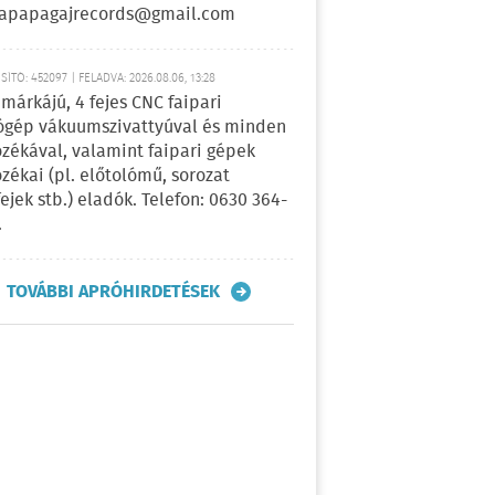
apapagajrecords@gmail.com
ÍTÓ: 452097 | FELADVA: 2026.08.06, 13:28
márkájú, 4 fejes CNC faipari
gép vákuumszivattyúval és minden
ozékával, valamint faipari gépek
ozékai (pl. előtolómű, sorozat
fejek stb.) eladók. Telefon: 0630 364-
.
TOVÁBBI APRÓHIRDETÉSEK