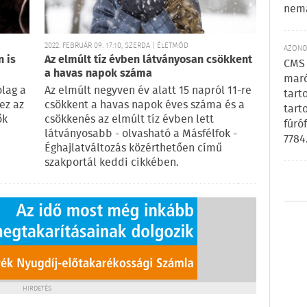
nem
2022. FEBRUÁR 09. 17:10, SZERDA | ÉLETMÓD
AZONOS
n is
Az elmúlt tíz évben látványosan csökkent
CMS 
a havas napok száma
maró
ólag a
Az elmúlt negyven év alatt 15 napról 11-re
tart
ez az
csökkent a havas napok éves száma és a
tart
ők
csökkenés az elmúlt tíz évben lett
fúró
látványosabb - olvasható a Másfélfok -
7784
Éghajlatváltozás közérthetően című
szakportál keddi cikkében.
HIRDETÉS