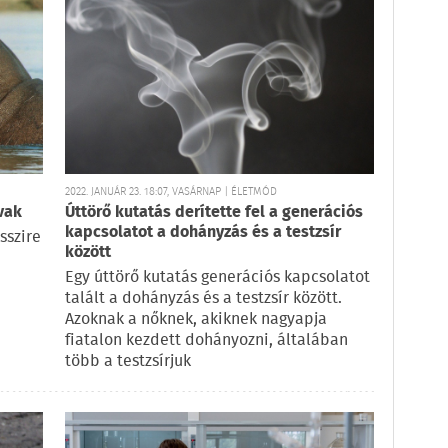
2022. JANUÁR 23. 18:07, VASÁRNAP | ÉLETMÓD
vak
Úttörő kutatás derítette fel a generációs
kapcsolatot a dohányzás és a testzsír
sszire
között
Egy úttörő kutatás generációs kapcsolatot
talált a dohányzás és a testzsír között.
Azoknak a nőknek, akiknek nagyapja
fiatalon kezdett dohányozni, általában
több a testzsírjuk