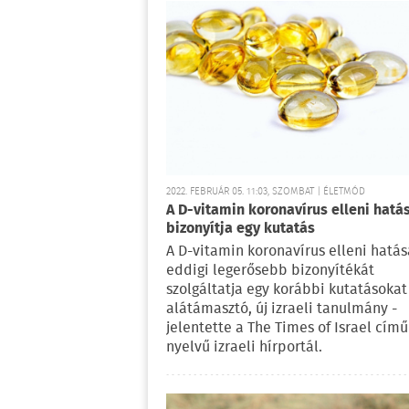
2022. FEBRUÁR 05. 11:03, SZOMBAT | ÉLETMÓD
A D-vitamin koronavírus elleni hatá
bizonyítja egy kutatás
A D-vitamin koronavírus elleni hatá
eddigi legerősebb bizonyítékát
szolgáltatja egy korábbi kutatásokat 
alátámasztó, új izraeli tanulmány -
jelentette a The Times of Israel című
nyelvű izraeli hírportál.