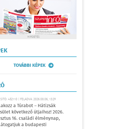
HIRDETÉS
PEK
TOVÁBBI KÉPEK
RÓ
ÍTÓ: 452110 | FELADVA: 2026.08.06, 13:29
lakozz a Túrabot – Hátizsák
sület következő útjaihoz! 2026.
sztus 16. családi élménynap,
átogatjuk a budapesti