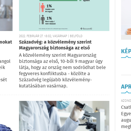
2022. FEBRUÁR 27. 18:02, VASÁRNAP | BELFÖLD
umokat
Századvég: a közvélemény szerint
Magyarország biztonsága az első
KÉ
A közvélemény szerint Magyarország
angol
biztonsága az első, 10-ből 9 magyar úgy
eik
látja, hogy az ország nem sodródhat bele
fegyveres konfliktusba - közölte a
ését
Századvég legújabb közvélemény-
AP
kutatásában vasárnap.
AZONOS
Csat
Egye
augu
megl