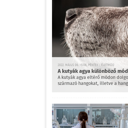
2022. MÁJUS 06. 15:06, PÉNTEK | ÉLETMÓD
A kutyák agya különböző mód
A kutyák agya eltérő módon dolgoz
származó hangokat, illetve a hang