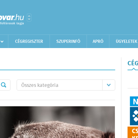
CÉGREGISZTER
SZUPERINFÓ
APRÓ
ÜGYELETEK
CÉG