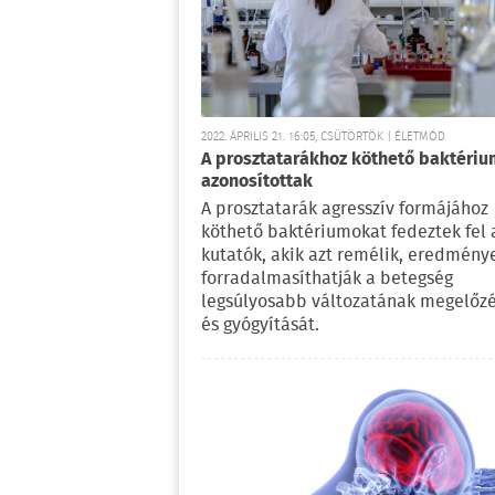
2022. ÁPRILIS 21. 16:05, CSÜTÖRTÖK | ÉLETMÓD
A prosztatarákhoz köthető baktéri
azonosítottak
A prosztatarák agresszív formájához
köthető baktériumokat fedeztek fel 
kutatók, akik azt remélik, eredmény
forradalmasíthatják a betegség
legsúlyosabb változatának megelőz
és gyógyítását.