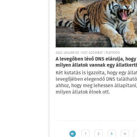
2022. JANUÁR 08. 13:07, SZOMBAT | ÉLETMÓD
A levegőben lévő DNS elárulja, hogy
milyen állatok vannak egy állatker
Két kutatás is igazolta, hogy egy álla
levegőjében elegendő DNS található
ahhoz, hogy meg lehessen állapítani
milyen állatok élnek ott.
1
2
3
4