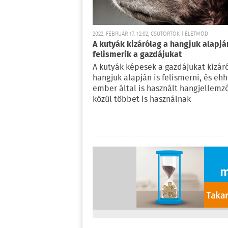
2022. FEBRUÁR 17. 12:02, CSÜTÖRTÖK | ÉLETMÓD
A kutyák kizárólag a hangjuk alapjá
felismerik a gazdájukat
A kutyák képesek a gazdájukat kizár
hangjuk alapján is felismerni, és ehh
ember által is használt hangjellemz
közül többet is használnak