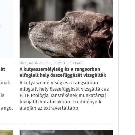
2022. JANUÁR 29. 07:00, SZOMBAT | ÉLETMÓD
sát
A kutyaszemélyiség és a rangsorban
elfoglalt hely összefüggését vizsgálták
sának
A kutyaszemélyiség és a rangsorban
elfoglalt hely összefüggését vizsgálták az
is
ELTE Etológia Tanszékének munkatársai
legújabb kutatásukban. Eredményeik
 angol
alapján az extravertáltabb,