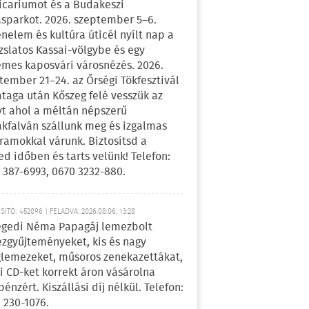
icariumot és a Budakeszi
sparkot. 2026. szeptember 5–6.
énelem és kultúra úticél nyílt nap a
zslatos Kassai-völgybe és egy
emes kaposvári városnézés. 2026.
tember 21–24. az Őrségi Tökfesztivál
ataga után Kőszeg felé vesszük az
yt ahol a méltán népszerű
kfalván szállunk meg és izgalmas
ramokkal várunk. Biztosítsd a
ed időben és tarts velünk! Telefon:
 387-6993, 0670 3232-880.
ÍTÓ: 452096 | FELADVA: 2026.08.06, 13:28
egedi Néma Papagáj lemezbolt
zgyűjteményeket, kis és nagy
lemezeket, műsoros zenekazettákat,
i CD-ket korrekt áron vásárolna
pénzért. Kiszállási díj nélkül. Telefon:
 230-1076.