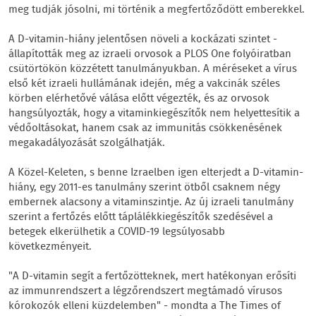
meg tudják jósolni, mi történik a megfertőződött emberekkel.
A D-vitamin-hiány jelentősen növeli a kockázati szintet -
állapították meg az izraeli orvosok a PLOS One folyóiratban
csütörtökön közzétett tanulmányukban. A méréseket a vírus
első két izraeli hullámának idején, még a vakcinák széles
körben elérhetővé válása előtt végezték, és az orvosok
hangsúlyozták, hogy a vitaminkiegészítők nem helyettesítik a
védőoltásokat, hanem csak az immunitás csökkenésének
megakadályozását szolgálhatják.
A Közel-Keleten, s benne Izraelben igen elterjedt a D-vitamin-
hiány, egy 2011-es tanulmány szerint ötből csaknem négy
embernek alacsony a vitaminszintje. Az új izraeli tanulmány
szerint a fertőzés előtt táplálékkiegészítők szedésével a
betegek elkerülhetik a COVID-19 legsúlyosabb
következményeit.
"A D-vitamin segít a fertőzötteknek, mert hatékonyan erősíti
az immunrendszert a légzőrendszert megtámadó vírusos
kórokozók elleni küzdelemben" - mondta a The Times of