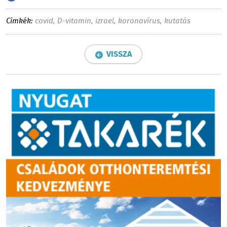
Címkék:
covid
,
D-vitamin
,
izrael
,
koronavírus
,
kutatás
VISSZA