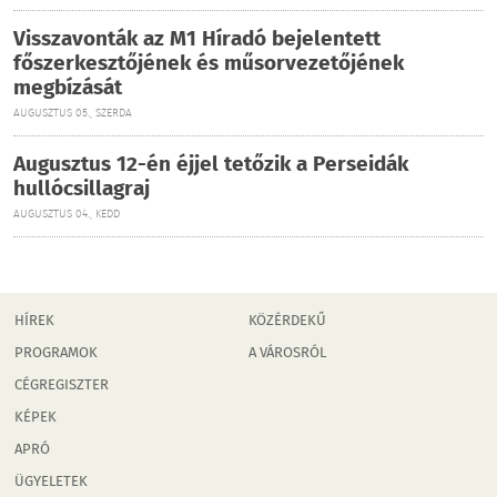
Visszavonták az M1 Híradó bejelentett
főszerkesztőjének és műsorvezetőjének
megbízását
AUGUSZTUS 05., SZERDA
Augusztus 12-én éjjel tetőzik a Perseidák
hullócsillagraj
AUGUSZTUS 04., KEDD
HÍREK
KÖZÉRDEKŰ
PROGRAMOK
A VÁROSRÓL
CÉGREGISZTER
KÉPEK
APRÓ
ÜGYELETEK