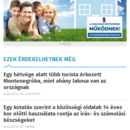
HIRDETÉS
EZEK ÉRDEKELHETNEK MÉG
Egy hétvége alatt több turista érkezett
Montenegróba, mint ahány lakosa van az
országnak
AUGUSZTUS 06., CSÜTÖRTÖK
Egy kutatás szerint a közösségi oldalak 14 éves
kor előtti használata rontja az írás- és számolási
készségeket
AUGUSZTUS 05., SZERDA