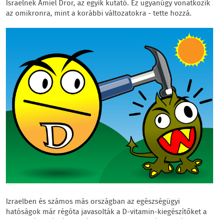
Israelnek Amiel Dror, az egyik kutató. Ez ugyanúgy vonatkozik
az omikronra, mint a korábbi változatokra - tette hozzá.
Izraelben és számos más országban az egészségügyi
hatóságok már régóta javasolták a D-vitamin-kiegészítőket a