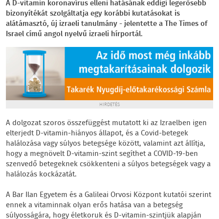
A D-vitamin koronavírus elleni hatásának eddigi legerősebb
bizonyítékát szolgáltatja egy korábbi kutatásokat is
alátámasztó, új izraeli tanulmány - jelentette a The Times of
Israel című angol nyelvű izraeli hírportál.
HIRDETÉS
A dolgozat szoros összefüggést mutatott ki az Izraelben igen
elterjedt D-vitamin-hiányos állapot, és a Covid-betegek
halálozása vagy súlyos betegsége között, valamint azt állítja,
hogy a megnövelt D-vitamin-szint segíthet a COVID-19-ben
szenvedő betegeknek csökkenteni a súlyos betegségek vagy a
halálozás kockázatát.
A Bar Ilan Egyetem és a Galileai Orvosi Központ kutatói szerint
ennek a vitaminnak olyan erős hatása van a betegség
súlyosságára, hogy életkoruk és D-vitamin-szintjük alapján