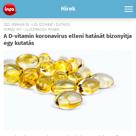
Hírek
2022. FEBRUÁR 05. 11:03, SZOMBAT | ÉLETMÓD
FORRÁS: MTI - ILLUSZTRÁCIÓK: PIXABAY
A D-vitamin koronavírus elleni hatását bizonyítja
egy kutatás