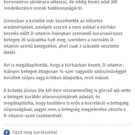
koronavírus-járványra válaszul, de eddig kevés adat állt
rendelkezésre ennek hatékonyságáról.
Júniusban a kutatók már közzétették az előzetes
eredményeket, amelyek szerint a nem sokkal a kórházi
kezelés előtt D-vitamin-hiányban szenvedő koronavírusos
betegek 26 százaléka halt meg, szemben a normális D-
vitamin-szintű betegekkel, ahol csak 3 százalék vesztette
életét.
Azt is megállapították, hogy a kórházban kezelt, D-vitamin-
hiányos betegek átlagosan 14-szer nagyobb valószínűséggel
kerültek súlyos vagy kritikus állapotba, mint mások.
A kutatás június óta két évre visszamenőleg is górcső alá vette
a betegek korábbi vitaminszintjének adatait, és
megállapította, hogy továbbra is erős a korreláció a betegség
súlyosságával, vagyis nem a betegség megjelenése okozta a
D-vitamin-szint csökkenését.
Oszd meg barátaiddal