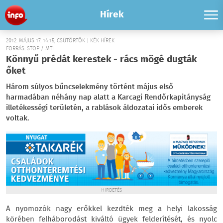
Hírek
2012. MÁJUS 17. 14:15, CSÜTÖRTÖK | KÉK HÍREK
FORRÁS: STOP / MTI
Könnyű prédát kerestek - rács mögé dugták
őket
Három súlyos bűncselekmény történt május első
harmadában néhány nap alatt a Karcagi Rendőrkapitányság
illetékességi területén, a rablások áldozatai idős emberek
voltak.
HIRDETÉS
A nyomozók nagy erőkkel kezdték meg a helyi lakosság
körében felháborodást kiváltó ügyek felderítését, és nyolc