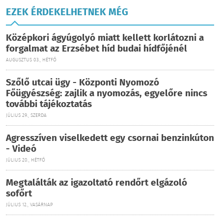
EZEK ÉRDEKELHETNEK MÉG
Középkori ágyúgolyó miatt kellett korlátozni a
forgalmat az Erzsébet híd budai hídfőjénél
AUGUSZTUS 03., HÉTFŐ
Szőlő utcai ügy - Központi Nyomozó
Főügyészség: zajlik a nyomozás, egyelőre nincs
további tájékoztatás
JÚLIUS 29., SZERDA
Agresszíven viselkedett egy csornai benzinkúton
- Videó
JÚLIUS 20., HÉTFŐ
Megtalálták az igazoltató rendőrt elgázoló
sofőrt
JÚLIUS 12., VASÁRNAP