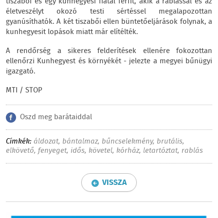
tiszabői és egy kunhegyesi fiatal férfit, akik a rablással és az
életveszélyt okozó testi sértéssel megalapozottan
gyanúsíthatók. A két tiszabői ellen büntetőeljárások folynak, a
kunhegyesit lopások miatt már elítélték.
A rendőrség a sikeres felderítések ellenére fokozottan
ellenőrzi Kunhegyest és környékét - jelezte a megyei bűnügyi
igazgató.
MTI / STOP
Oszd meg barátaiddal
Címkék:
áldozat
,
bántalmaz
,
bűncselekmény
,
brutális
,
elkövető
,
fenyeget
,
idős
,
követel
,
kórház
,
letartóztat
,
rablás
VISSZA