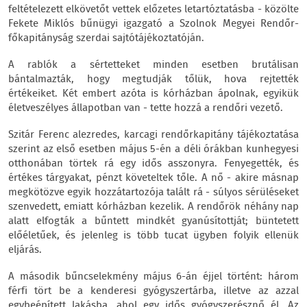
feltételezett elkövetőt vettek előzetes letartóztatásba - közölte
Fekete Miklós bűnügyi igazgató a Szolnok Megyei Rendőr-
főkapitányság szerdai sajtótájékoztatóján.
A rablók a sértetteket minden esetben brutálisan
bántalmazták, hogy megtudják tőlük, hova rejtették
értékeiket. Két embert azóta is kórházban ápolnak, egyikük
életveszélyes állapotban van - tette hozzá a rendőri vezető.
Szitár Ferenc alezredes, karcagi rendőrkapitány tájékoztatása
szerint az első esetben május 5-én a déli órákban kunhegyesi
otthonában törtek rá egy idős asszonyra. Fenyegették, és
értékes tárgyakat, pénzt követeltek tőle. A nő - akire másnap
megkötözve egyik hozzátartozója talált rá - súlyos sérüléseket
szenvedett, emiatt kórházban kezelik. A rendőrök néhány nap
alatt elfogták a bűntett mindkét gyanúsítottját; büntetett
előéletűek, és jelenleg is több tucat ügyben folyik ellenük
eljárás.
A második bűncselekmény május 6-án éjjel történt: három
férfi tört be a kenderesi gyógyszertárba, illetve az azzal
egybeépített lakásba, ahol egy idős gyógyszerésznő él. Az