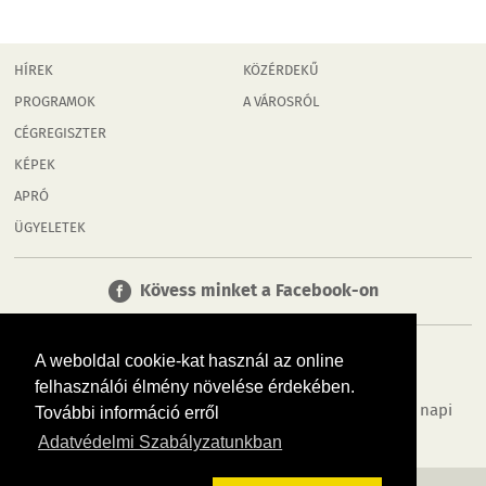
HÍREK
KÖZÉRDEKŰ
PROGRAMOK
A VÁROSRÓL
CÉGREGISZTER
KÉPEK
APRÓ
ÜGYELETEK
Kövess minket a Facebook-on
A weboldal cookie-kat használ az online
felhasználói élmény növelése érdekében.
Tudj meg többet városodról! Hírek, programok, képek, napi
További információ erről
menü, cégek…. és minden, ami Mosonmagyaróvár
Adatvédelmi Szabályzatunkban