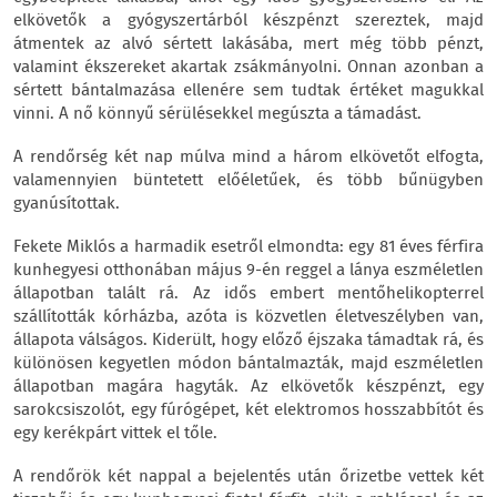
elkövetők a gyógyszertárból készpénzt szereztek, majd
átmentek az alvó sértett lakásába, mert még több pénzt,
valamint ékszereket akartak zsákmányolni. Onnan azonban a
sértett bántalmazása ellenére sem tudtak értéket magukkal
vinni. A nő könnyű sérülésekkel megúszta a támadást.
A rendőrség két nap múlva mind a három elkövetőt elfogta,
valamennyien büntetett előéletűek, és több bűnügyben
gyanúsítottak.
Fekete Miklós a harmadik esetről elmondta: egy 81 éves férfira
kunhegyesi otthonában május 9-én reggel a lánya eszméletlen
állapotban talált rá. Az idős embert mentőhelikopterrel
szállították kórházba, azóta is közvetlen életveszélyben van,
állapota válságos. Kiderült, hogy előző éjszaka támadtak rá, és
különösen kegyetlen módon bántalmazták, majd eszméletlen
állapotban magára hagyták. Az elkövetők készpénzt, egy
sarokcsiszolót, egy fúrógépet, két elektromos hosszabbítót és
egy kerékpárt vittek el tőle.
A rendőrök két nappal a bejelentés után őrizetbe vettek két