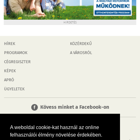
HIRDETÉS
HÍREK
KÖZÉRDEKŰ
PROGRAMOK
A VÁROSRÓL
CÉGREGISZTER
KÉPEK
APRÓ
ÜGYELETEK
Kövess minket a Facebook-on
A weboldal cookie-kat használ az online
felhasználói élmény növelése érdekében.