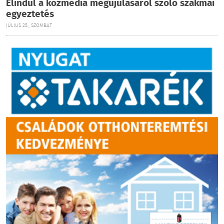
Elindul a közmédia megújulásáról szóló szakmai
egyeztetés
JÚLIUS 25., SZOMBAT