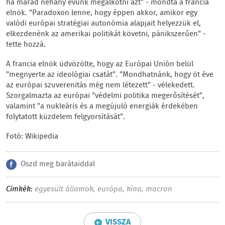
ha marad néhány évünk megalkotni azt" - mondta a francia
elnök. "Paradoxon lenne, hogy éppen akkor, amikor egy
valódi európai stratégiai autonómia alapjait helyezzük el,
elkezdenénk az amerikai politikát követni, pánikszerűen" -
tette hozzá.
A francia elnök üdvözölte, hogy az Európai Unión belül
"megnyerte az ideológiai csatát". "Mondhatnánk, hogy öt éve
az európai szuverenitás még nem létezett" - vélekedett.
Szorgalmazta az európai "védelmi politika megerősítését",
valamint "a nukleáris és a megújuló energiák érdekében
folytatott küzdelem felgyorsítását".
Fotó: Wikipedia
Oszd meg barátaiddal
Címkék:
egyesült államok
,
európa
,
kína
,
macron
VISSZA