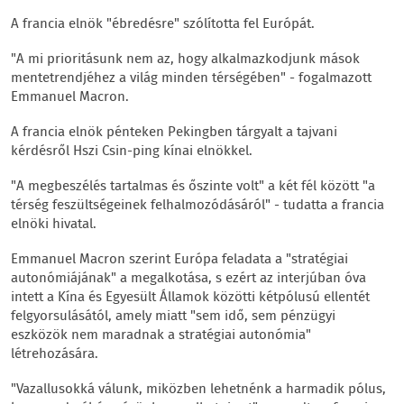
A francia elnök "ébredésre" szólította fel Európát.
"A mi prioritásunk nem az, hogy alkalmazkodjunk mások
mentetrendjéhez a világ minden térségében" - fogalmazott
Emmanuel Macron.
A francia elnök pénteken Pekingben tárgyalt a tajvani
kérdésről Hszi Csin-ping kínai elnökkel.
"A megbeszélés tartalmas és őszinte volt" a két fél között "a
térség feszültségeinek felhalmozódásáról" - tudatta a francia
elnöki hivatal.
Emmanuel Macron szerint Európa feladata a "stratégiai
autonómiájának" a megalkotása, s ezért az interjúban óva
intett a Kína és Egyesült Államok közötti kétpólusú ellentét
felgyorsulásától, amely miatt "sem idő, sem pénzügyi
eszközök nem maradnak a stratégiai autonómia"
létrehozására.
"Vazallusokká válunk, miközben lehetnénk a harmadik pólus,