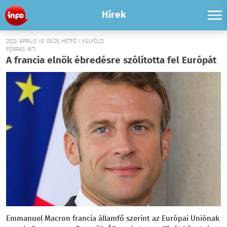
Hírek
2023. ÁPRILIS 10. 08:25, HÉTFŐ | KÜLFÖLD
FORRÁS: MTI
A francia elnök ébredésre szólította fel Európát
Emmanuel Macron francia államfő szerint az Európai Uniónak