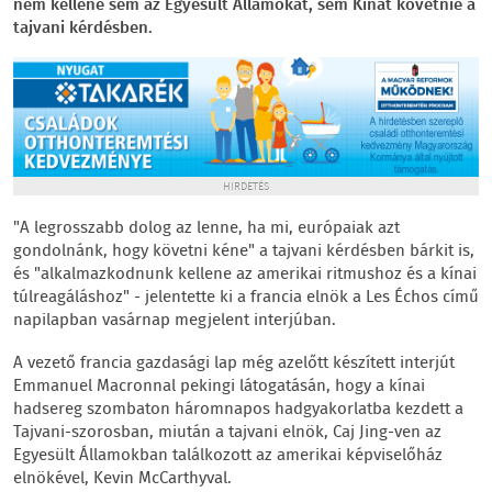
nem kellene sem az Egyesült Államokat, sem Kínát követnie a
tajvani kérdésben.
HIRDETÉS
"A legrosszabb dolog az lenne, ha mi, európaiak azt
gondolnánk, hogy követni kéne" a tajvani kérdésben bárkit is,
és "alkalmazkodnunk kellene az amerikai ritmushoz és a kínai
túlreagáláshoz" - jelentette ki a francia elnök a Les Échos című
napilapban vasárnap megjelent interjúban.
A vezető francia gazdasági lap még azelőtt készített interjút
Emmanuel Macronnal pekingi látogatásán, hogy a kínai
hadsereg szombaton háromnapos hadgyakorlatba kezdett a
Tajvani-szorosban, miután a tajvani elnök, Caj Jing-ven az
Egyesült Államokban találkozott az amerikai képviselőház
elnökével, Kevin McCarthyval.