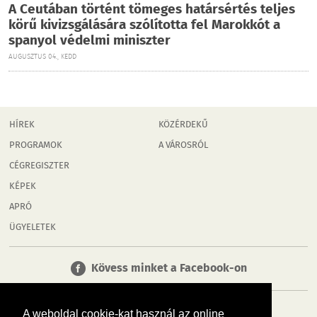
A Ceutában történt tömeges határsértés teljes
körű kivizsgálására szólította fel Marokkót a
spanyol védelmi miniszter
AUGUSZTUS 04., KEDD
HÍREK
KÖZÉRDEKŰ
PROGRAMOK
A VÁROSRÓL
CÉGREGISZTER
KÉPEK
APRÓ
ÜGYELETEK
Kövess minket a Facebook-on
A weboldal cookie-kat használ az online