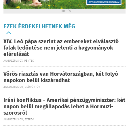
HIRDETÉS
EZEK ÉRDEKELHETNEK MÉG
XIV. Leó pápa szerint az embereket elválasztó
falak ledöntése nem jelenti a hagyományok
elárulását
AUGUSZTUS 07., PÉNTEK
Vörös riasztás van Horvátországban, két folyó
napokon belül kiszáradhat
AUGUSZTUS 06., CSÜTÖRTÖK
Iráni konfliktus - Amerikai pénzügyminiszter: két
napon belül megállapodás lehet a Hormuzi-
szorosról
AUGUSZTUS 05., SZERDA