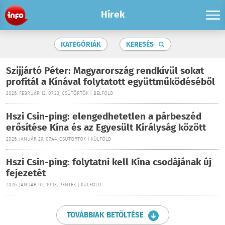
Hírek
KATEGÓRIÁK
KERESÉS
Szijjártó Péter: Magyarország rendkívül sokat
profitál a Kínával folytatott együttműködéséből
2026. FEBRUÁR 12. 07:23, CSÜTÖRTÖK | BELFÖLD
Hszi Csin-ping: elengedhetetlen a párbeszéd
erősítése Kína és az Egyesült Királyság között
2026. JANUÁR 29. 07:44, CSÜTÖRTÖK | KÜLFÖLD
Hszi Csin-ping: folytatni kell Kína csodájának új
fejezetét
2026. JANUÁR 02. 10:13, PÉNTEK | KÜLFÖLD
TOVÁBBIAK BETÖLTÉSE