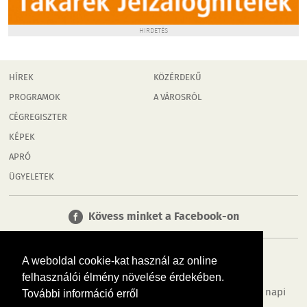
HIRDETÉS
HÍREK
KÖZÉRDEKŰ
PROGRAMOK
A VÁROSRÓL
CÉGREGISZTER
KÉPEK
APRÓ
ÜGYELETEK
Kövess minket a Facebook-on
A weboldal cookie-kat használ az online
felhasználói élmény növelése érdekében.
Tudj meg többet városodról! Hírek, programok, képek, napi
További információ erről
menü, cégek…. és minden, ami Mosonmagyaróvár