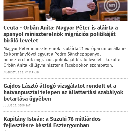
Ceuta - Orbán Anita: Magyar Péter is aláírta a
spanyol miniszterelnök migrációs politikáját
bíráló levelet
Magyar Péter miniszterelnök is aláírta 21 európai uniós állam-
és kormányfővel együtt a Pedro Sánchez spanyol
miniszterelnök migrációs politikáját bíráló levelet - közölte
Orbán Anita külügyminiszter a Facebookon szombaton.
AUGUSZTUS 02., VASÁRNAP
Gajdos László átfogó vizsgálatot rendelt el a
hatvanpusztai telepen az állattartási szabályok
betartása ügyében
JÚLIUS 25., SZOMBAT
Kapitány István: a Suzuki 76 milliárdos
fejlesztésre készül Esztergomban