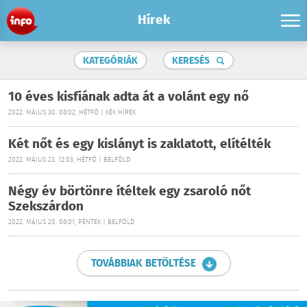
Hírek
KATEGÓRIÁK
KERESÉS
10 éves kisfiának adta át a volánt egy nő
2022. MÁJUS 30. 08:02, HÉTFŐ | KÉK HÍREK
Két nőt és egy kislányt is zaklatott, elítélték
2022. MÁJUS 23. 12:03, HÉTFŐ | BELFÖLD
Négy év börtönre ítéltek egy zsaroló nőt
Szekszárdon
2022. MÁJUS 20. 08:01, PÉNTEK | BELFÖLD
TOVÁBBIAK BETÖLTÉSE