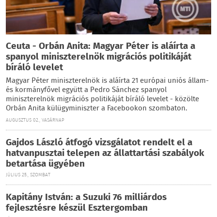
Ceuta - Orbán Anita: Magyar Péter is aláírta a
spanyol miniszterelnök migrációs politikáját
bíráló levelet
Magyar Péter miniszterelnök is aláírta 21 európai uniós állam-
és kormányfővel együtt a Pedro Sánchez spanyol
miniszterelnök migrációs politikáját bíráló levelet - közölte
Orbán Anita külügyminiszter a Facebookon szombaton.
AUGUSZTUS 02., VASÁRNAP
Gajdos László átfogó vizsgálatot rendelt el a
hatvanpusztai telepen az állattartási szabályok
betartása ügyében
JÚLIUS 25., SZOMBAT
Kapitány István: a Suzuki 76 milliárdos
fejlesztésre készül Esztergomban