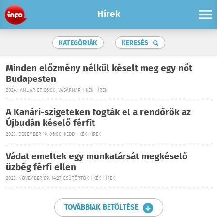
Hírek
KATEGÓRIÁK
KERESÉS
Minden előzmény nélkül késelt meg egy nőt
Budapesten
2024. JANUÁR 07. 06:00, VASÁRNAP | KÉK HÍREK
A Kanári-szigeteken fogták el a rendőrök az
Újbudán késelő férfit
2023. DECEMBER 19. 06:00, KEDD | KÉK HÍREK
Vádat emeltek egy munkatársát megkéselő
üzbég férfi ellen
2023. NOVEMBER 09. 14:27, CSÜTÖRTÖK | KÉK HÍREK
TOVÁBBIAK BETÖLTÉSE