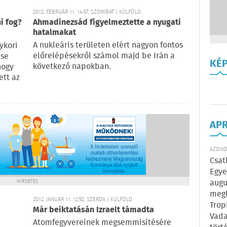
2012. FEBRUÁR 11. 14:57, SZOMBAT | KÜLFÖLD
i fog?
Ahmadinezsád figyelmeztette a nyugati
hatalmakat
A nukleáris területen elért nagyon fontos
ykori
előrelépésekről számol majd be Irán a
ése
KÉ
következő napokban.
hogy
ett az
AP
AZONOS
Csat
Egye
augu
HIRDETÉS
megl
2012. JANUÁR 11. 12:52, SZERDA | KÜLFÖLD
Trop
Már beiktatásán Izraelt támadta
Vada
Atomfegyvereinek megsemmisítésére