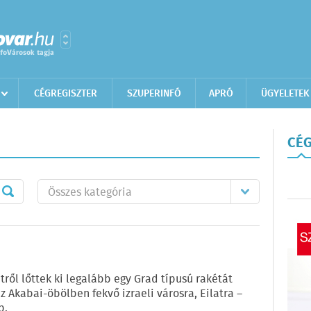
CÉGREGISZTER
SZUPERINFÓ
APRÓ
ÜGYELETEK
CÉG
etről lőttek ki legalább egy Grad típusú rakétát
az Akabai-öbölben fekvő izraeli városra, Eilatra –
p.