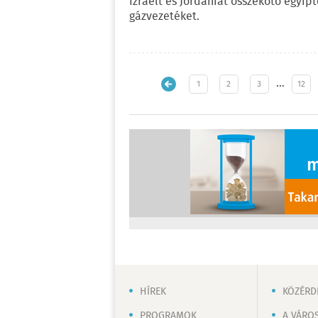
Izraelt és Jordániát összekötő egyip
gázvezetéket.
…
1
2
3
12
HÍREK
KÖZÉRD
PROGRAMOK
A VÁRO