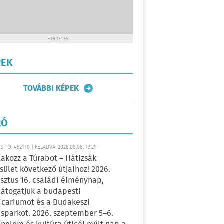
HIRDETÉS
PEK
TOVÁBBI KÉPEK
RÓ
ÍTÓ: 452110 | FELADVA: 2026.08.06, 13:29
lakozz a Túrabot – Hátizsák
sület következő útjaihoz! 2026.
sztus 16. családi élménynap,
átogatjuk a budapesti
icariumot és a Budakeszi
sparkot. 2026. szeptember 5–6.