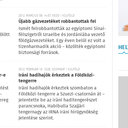
2012. MÁRCIUS 06. 14:07, KEDD | KÜLFÖLD
Újabb gázvezetéket robbantottak fel
Ismét felrobbantották az egyiptomi Sínai-
ölött
félszigetről Izraelbe és Jordániába vezető
földgázvezetéket. Egy éven belül ez volt a
tizenharmadik akció – közölték egyiptomi
HE
biztonsági források.
2012. FEBRUÁR 18. 13:28, SZOMBAT | KÜLFÖLD
r-e
Iráni hadihajók érkeztek a Földközi-
tengerre
ntést
Iráni hadihajók érkeztek szombaton a
–
Földközi-tengerre a Szuezi-csatornán át –
ereg
jelentette be az iráni haditengerészet
parancsnoka, Habibulla Szajjári
tengernagy az IRNA iráni hírügynökség
jelentése szerint.