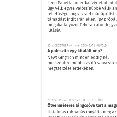
Leon Panetta amerikai védelmi mini
úgy véli: egyre valószínűbbé válik a
lehetősége, hogy Izrael már áprilisb
támadást indít Irán ellen, így próbá
megakadályozni Teherán atomfegyv
jutását.
2011. DECEMBER 10. 14:46, SZOMBAT | KÜLFÖLD
A palesztin egy kitalált nép?
Newt Gingrich minden eddiginél
messzebbre ment a zsidó szavazato
megszerzése érdekében.
2011. SZEPTEMBER 27. 14:13, KEDD | KÜLFÖLD
Ötvenméteres lángcsóva tört a mag
Hatalmas robbanás rongálta meg az