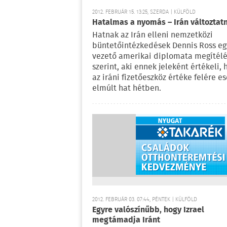
2012. FEBRUÁR 15. 13:25, SZERDA | KÜLFÖLD
Hatalmas a nyomás – Irán változtatn
Hatnak az Irán elleni nemzetközi
büntetőintézkedések Dennis Ross eg
vezető amerikai diplomata megítél
szerint, aki ennek jeleként értékeli, 
az iráni fizetőeszköz értéke felére es
elmúlt hat hétben.
2012. FEBRUÁR 03. 07:44, PÉNTEK | KÜLFÖLD
Egyre valószínűbb, hogy Izrael
megtámadja Iránt