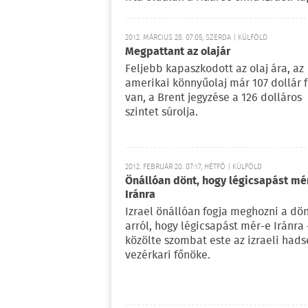
2012. MÁRCIUS 28. 07:05, SZERDA | KÜLFÖLD
Megpattant az olajár
Feljebb kapaszkodott az olaj ára, az
amerikai könnyűolaj már 107 dollár f
van, a Brent jegyzése a 126 dolláros
szintet súrolja.
2012. FEBRUÁR 20. 07:17, HÉTFŐ | KÜLFÖLD
Önállóan dönt, hogy légicsapást mé
Iránra
Izrael önállóan fogja meghozni a dö
arról, hogy légicsapást mér-e Iránra 
közölte szombat este az izraeli hads
vezérkari főnöke.