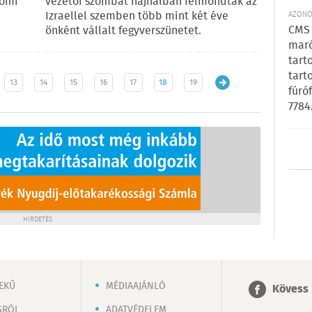
tomi
vezetői szombat hajnalban felmondták az
Izraellel szemben több mint két éve
AZONOS
CMS 
önként vállalt fegyverszünetet.
maró
tart
tart
13
14
15
16
17
18
19
fúró
7784
HIRDETÉS
EKŰ
MÉDIAAJÁNLÓ
Kövess 
SRÓL
ADATVÉDELEM