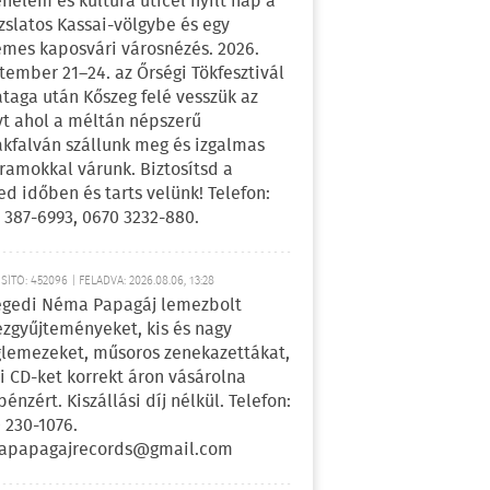
énelem és kultúra úticél nyílt nap a
zslatos Kassai-völgybe és egy
emes kaposvári városnézés. 2026.
tember 21–24. az Őrségi Tökfesztivál
ataga után Kőszeg felé vesszük az
yt ahol a méltán népszerű
kfalván szállunk meg és izgalmas
ramokkal várunk. Biztosítsd a
ed időben és tarts velünk! Telefon:
 387-6993, 0670 3232-880.
ÍTÓ: 452096 | FELADVA: 2026.08.06, 13:28
egedi Néma Papagáj lemezbolt
zgyűjteményeket, kis és nagy
lemezeket, műsoros zenekazettákat,
i CD-ket korrekt áron vásárolna
pénzért. Kiszállási díj nélkül. Telefon:
 230-1076.
apapagajrecords@gmail.com