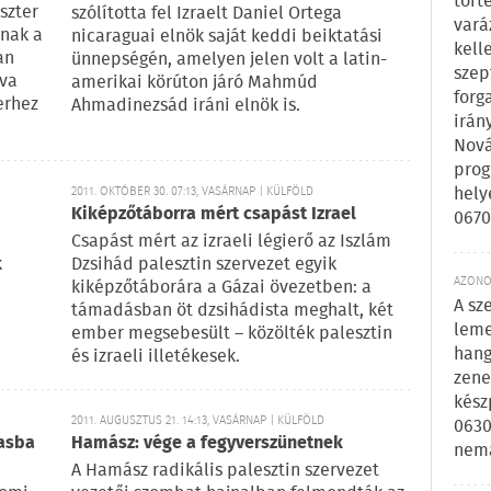
tört
szter
szólította fel Izraelt Daniel Ortega
vará
nnak a
nicaraguai elnök saját keddi beiktatási
kell
an
ünnepségén, amelyen jelen volt a latin-
szep
lva
amerikai körúton járó Mahmúd
forg
erhez
Ahmadinezsád iráni elnök is.
irán
Nová
prog
hely
2011. OKTÓBER 30. 07:13, VASÁRNAP | KÜLFÖLD
Kiképzőtáborra mért csapást Izrael
0670
Csapást mért az izraeli légierő az Iszlám
k
Dzsihád palesztin szervezet egyik
AZONOS
kiképzőtáborára a Gázai övezetben: a
A sz
támadásban öt dzsihádista meghalt, két
leme
ember megsebesült – közölték palesztin
hang
és izraeli illetékesek.
zene
kész
2011. AUGUSZTUS 21. 14:13, VASÁRNAP | KÜLFÖLD
0630
asba
Hamász: vége a fegyverszünetnek
nem
A Hamász radikális palesztin szervezet