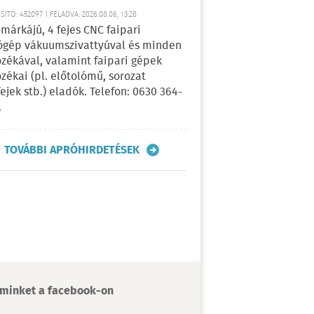
ÍTÓ: 452097 | FELADVA: 2026.08.06, 13:28
márkájú, 4 fejes CNC faipari
gép vákuumszivattyúval és minden
ozékával, valamint faipari gépek
ozékai (pl. előtolómű, sorozat
fejek stb.) eladók. Telefon: 0630 364-
.
TOVÁBBI APRÓHIRDETÉSEK
minket a facebook-on