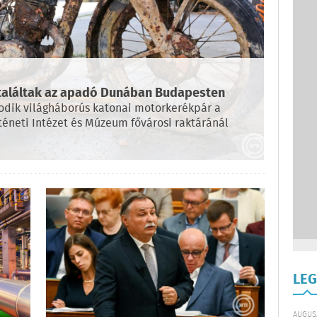
 találtak az apadó Dunában Budapesten
odik világháborús katonai motorkerékpár a
éneti Intézet és Múzeum fővárosi raktáránál
LEG
AUGUSZ