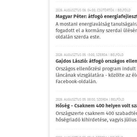
2026. AUGUSZTUS 06. 04:00, CSÜTÖRTÖK | BELFÖLD
Magyar Péter: átfogó energiafejlesz
A mostani energiaválság tanulságaira
fogadott el a kormány szerdai ülésé
oldalán szerda este.
2026. AUGUSZTUS 05. 13:00, SZERDA | BELFÖLD
Gajdos László: átfogó országos elle
Országos ellenőrzési program indult
láncának vizsgálatára - közölte az é
Facebook-oldalán.
2026. AUGUSZTUS 05. 08:00, SZERDA | BELFÖLD
Hőség - Csaknem 400 helyen volt sza
Országszerte csaknem 400 szabadtéri
hőségriadó kihirdetése, vagyis július