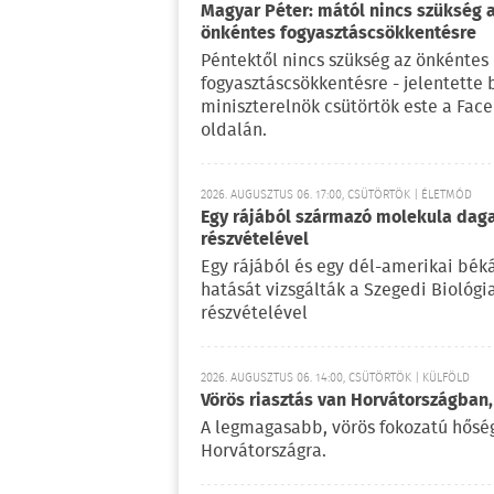
Magyar Péter: mától nincs szükség 
önkéntes fogyasztáscsökkentésre
Péntektől nincs szükség az önkéntes
fogyasztáscsökkentésre - jelentette 
miniszterelnök csütörtök este a Fac
oldalán.
2026. AUGUSZTUS 06. 17:00, CSÜTÖRTÖK | ÉLETMÓD
Egy rájából származó molekula daga
részvételével
Egy rájából és egy dél-amerikai bé
hatását vizsgálták a Szegedi Biológ
részvételével
2026. AUGUSZTUS 06. 14:00, CSÜTÖRTÖK | KÜLFÖLD
Vörös riasztás van Horvátországban,
A legmagasabb, vörös fokozatú hőségr
Horvátországra.