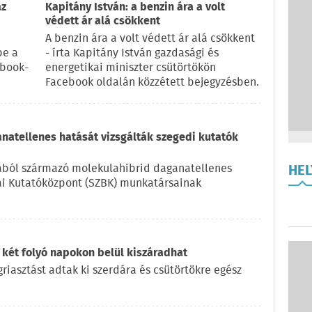
az
Kapitány István: a benzin ára a volt
védett ár alá csökkent
A benzin ára a volt védett ár alá csökkent
be a
- írta Kapitány István gazdasági és
ebook-
energetikai miniszter csütörtökön
Facebook oldalán közzétett bejegyzésben.
natellenes hatását vizsgálták szegedi kutatók
kából származó molekulahibrid daganatellenes
HE
iai Kutatóközpont (SZBK) munkatársainak
 két folyó napokon belül kiszáradhat
iasztást adtak ki szerdára és csütörtökre egész