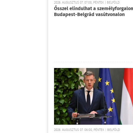
2026. AUGUSZTUS 07. 07:08, PÉNTEK | BELFÖLD
Ősszel elindulhat a személyforgalo
Budapest-Belgrád vasútvonalon
2026. AUGUSZTUS 07. 06:00, PÉNTEK | BELFÖLD