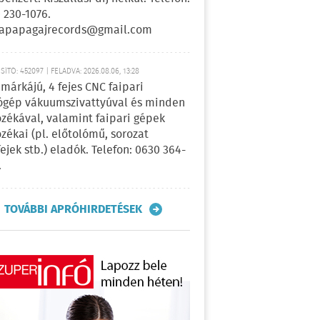
 230-1076.
apapagajrecords@gmail.com
ÍTÓ: 452097 | FELADVA: 2026.08.06, 13:28
márkájú, 4 fejes CNC faipari
gép vákuumszivattyúval és minden
ozékával, valamint faipari gépek
ozékai (pl. előtolómű, sorozat
fejek stb.) eladók. Telefon: 0630 364-
.
TOVÁBBI APRÓHIRDETÉSEK