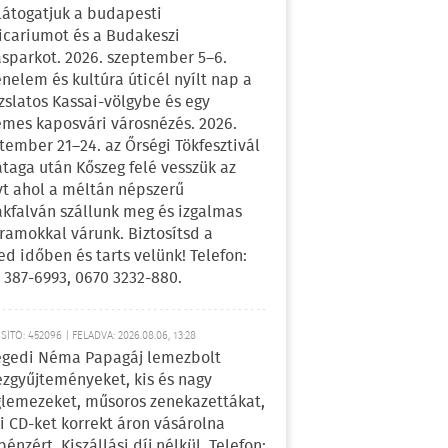
átogatjuk a budapesti
icariumot és a Budakeszi
sparkot. 2026. szeptember 5–6.
énelem és kultúra úticél nyílt nap a
zslatos Kassai-völgybe és egy
emes kaposvári városnézés. 2026.
tember 21–24. az Őrségi Tökfesztivál
ataga után Kőszeg felé vesszük az
yt ahol a méltán népszerű
kfalván szállunk meg és izgalmas
ramokkal várunk. Biztosítsd a
ed időben és tarts velünk! Telefon:
 387-6993, 0670 3232-880.
ÍTÓ: 452096 | FELADVA: 2026.08.06, 13:28
egedi Néma Papagáj lemezbolt
zgyűjteményeket, kis és nagy
lemezeket, műsoros zenekazettákat,
i CD-ket korrekt áron vásárolna
pénzért. Kiszállási díj nélkül. Telefon: