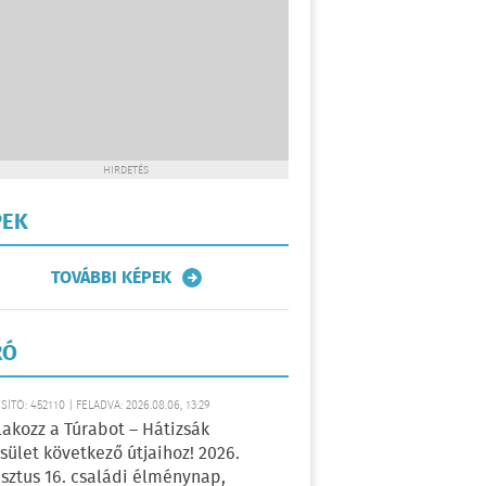
HIRDETÉS
PEK
TOVÁBBI KÉPEK
RÓ
ÍTÓ: 452110 | FELADVA: 2026.08.06, 13:29
lakozz a Túrabot – Hátizsák
sület következő útjaihoz! 2026.
sztus 16. családi élménynap,