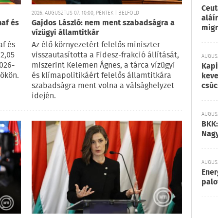
Ceut
2026. AUGUSZTUS 07. 10:00, PÉNTEK | BELFÖLD
aláí
naf és
Gajdos László: nem ment szabadságra a
migr
vízügyi államtitkár
af és
Az élő környezetért felelős miniszter
2,05
visszautasította a Fidesz-frakció állítását,
AUGUSZ
2026-
miszerint Kelemen Ágnes, a tárca vízügyi
Kapi
tökön.
és klímapolitikáért felelős államtitkára
keve
csúc
szabadságra ment volna a válsághelyzet
idején.
AUGUSZ
BKK:
Nagy
AUGUSZ
Ener
palo