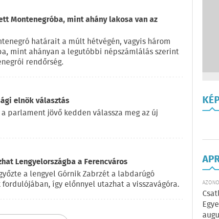
zett Montenegróba, mint ahány lakosa van az
ntenegró határait a múlt hétvégén, vagyis három
ba, mint ahányan a legutóbbi népszámlálás szerint
enegrói rendőrség.
KÉ
ági elnök választás
 a parlament jövő kedden válassza meg az új
AP
azhat Lengyelországba a Ferencváros
győzte a lengyel Górnik Zabrzét a labdarúgó
fordulójában, így előnnyel utazhat a visszavágóra.
AZONOS
Csat
Egye
augu