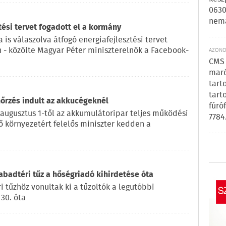
0630
nem
tési tervet fogadott el a kormány
 is válaszolva átfogó energiafejlesztési tervet
n - közölte Magyar Péter miniszterelnök a Facebook-
AZONOS
CMS 
maró
tart
tart
nőrzés indult az akkucégeknél
fúró
 augusztus 1-től az akkumulátoripar teljes működési
7784
lő környezetért felelős miniszter kedden a
badtéri tűz a hőségriadó kihirdetése óta
 tűzhöz vonultak ki a tűzoltók a legutóbbi
 30. óta