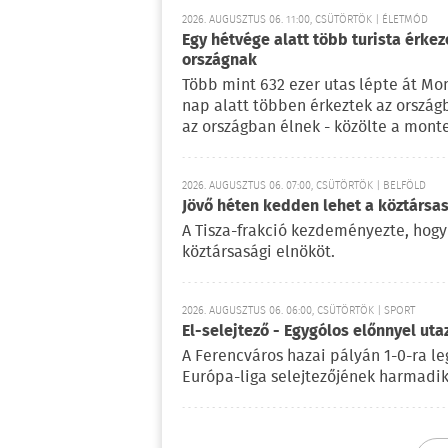
2026. AUGUSZTUS 06. 11:00, CSÜTÖRTÖK | ÉLETMÓD
Egy hétvége alatt több turista érke
országnak
Több mint 632 ezer utas lépte át Mo
nap alatt többen érkeztek az ország
az országban élnek - közölte a mont
2026. AUGUSZTUS 06. 07:00, CSÜTÖRTÖK | BELFÖLD
Jövő héten kedden lehet a köztársas
A Tisza-frakció kezdeményezte, hogy
köztársasági elnököt.
2026. AUGUSZTUS 06. 06:00, CSÜTÖRTÖK | SPORT
El-selejtező - Egygólos előnnyel ut
A Ferencváros hazai pályán 1-0-ra le
Európa-liga selejtezőjének harmadik 