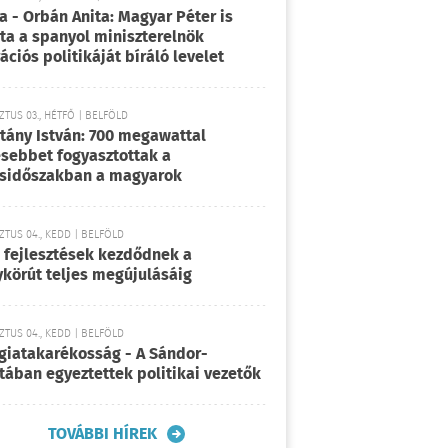
a - Orbán Anita: Magyar Péter is
rta a spanyol miniszterelnök
ációs politikáját bíráló levelet
TUS 03., HÉTFŐ | BELFÖLD
tány István: 700 megawattal
sebbet fogyasztottak a
sidőszakban a magyarok
TUS 04., KEDD | BELFÖLD
 fejlesztések kezdődnek a
körút teljes megújulásáig
TUS 04., KEDD | BELFÖLD
giatakarékosság - A Sándor-
tában egyeztettek politikai vezetők
TOVÁBBI HÍREK