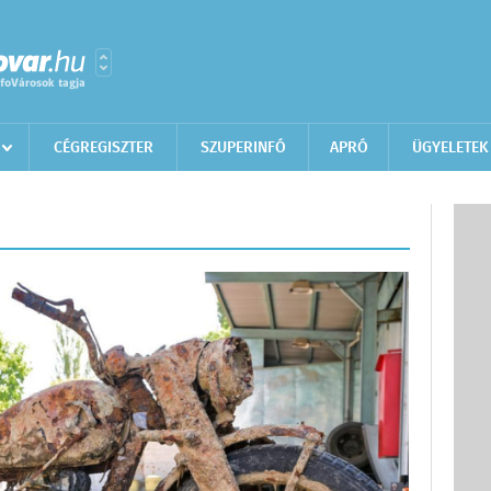
CÉGREGISZTER
SZUPERINFÓ
APRÓ
ÜGYELETEK