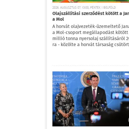
2026. AUGUSZTUS 07. 13:00, PÉNTEK | BELFÖLD
Olajszállítási szerződést kötött a Ja
a Mol
A horvát olajvezeték-üzemeltető Jan
a Mol-csoport megállapodást kötött 
millió tonna nyersolaj szállításáról 
ra - közölte a horvát társaság csütör