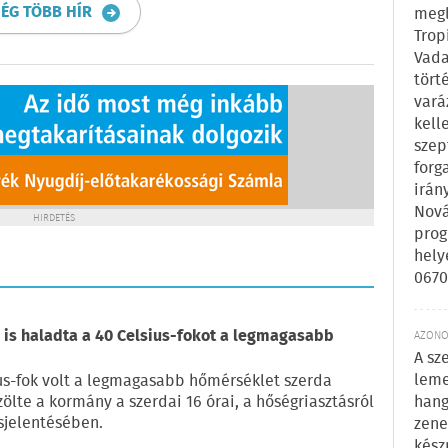
ÉG TÖBB HÍR
megl
Trop
Vada
tört
vará
kell
szep
forg
irán
Nová
HIRDETÉS
prog
hely
0670
is haladta a 40 Celsius-fokot a legmagasabb
AZONOS
A sz
leme
us-fok volt a legmagasabb hőmérséklet szerda
zölte a kormány a szerdai 16 órai, a hőségriasztásról
hang
sjelentésében.
zene
kész