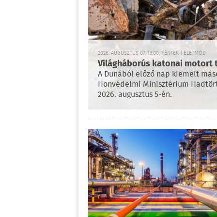
2026. AUGUSZTUS 07. 13:00, PÉNTEK | ÉLETMÓD
Világháborús katonai motort
A Dunából előző nap kiemelt más
Honvédelmi Minisztérium Hadtört
2026. augusztus 5-én.