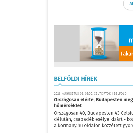
M
BELFÖLDI HÍREK
2026. AUGUSZTUS 06. 05:00, CSÜTÖRTÖK | BELFÖLD
Országosan elérte, Budapesten meg 
hőmérséklet
Országosan 40, Budapesten 43 Celsi
délután, csapadék esélye kizárt - kö
a kormany.hu oldalon közzétett gyor