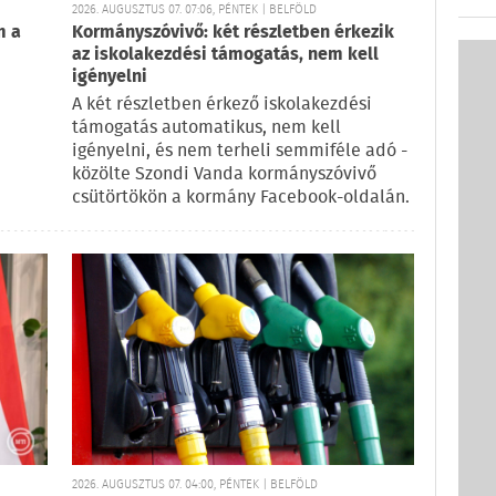
2026. AUGUSZTUS 07. 07:06, PÉNTEK | BELFÖLD
m a
Kormányszóvivő: két részletben érkezik
az iskolakezdési támogatás, nem kell
igényelni
A két részletben érkező iskolakezdési
támogatás automatikus, nem kell
igényelni, és nem terheli semmiféle adó -
közölte Szondi Vanda kormányszóvivő
csütörtökön a kormány Facebook-oldalán.
2026. AUGUSZTUS 07. 04:00, PÉNTEK | BELFÖLD