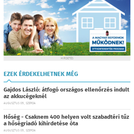
HIRDETÉS
EZEK ÉRDEKELHETNEK MÉG
Gajdos László: átfogó országos ellenőrzés indult
az akkucégeknél
AUGUSZTUS 05., SZERDA
Hőség - Csaknem 400 helyen volt szabadtéri tűz
a hőségriadó kihirdetése óta
AUGUSZTUS 05., SZERDA