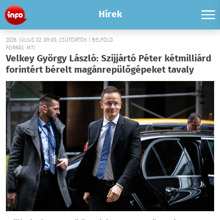
Hírek
2026. JÚLIUS 02. 09:00, CSÜTÖRTÖK | BELFÖLD
FORRÁS: MTI
Velkey György László: Szijjártó Péter kétmilliárd
forintért bérelt magánrepülőgépeket tavaly