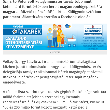
Szijjártó Péter volt külügyminiszter tavaly több mint
kétmilliárd forint értékben bérelt magánrepülőgépeket \"a
magyar adófizetők pénzéből\" - írta a Külügyminisztérium
parlamenti államtitkára szerdán a Facebook-oldalán.
HIRDETÉS
Velkey György László azt írta, a minisztérium átvilágítása
közben jutott tudomásukra, hogy a volt külügyminiszter és
delegációja tavaly 19 alkalommal bérelt magángépet hivatali
utakhoz, a bérléseket pedig Szijjártó Péter saját magának
engedélyezte.
A tételes lista szerint nyolc utazás gépbérlési költsége volt 100
millió forint alatt (ebben szerepel egy isztambuli
rendelkezésre állás díj csaknem 1,5 millió forintért), kilenc út
100 és 200 millió forint között mozgott, kettő pedig