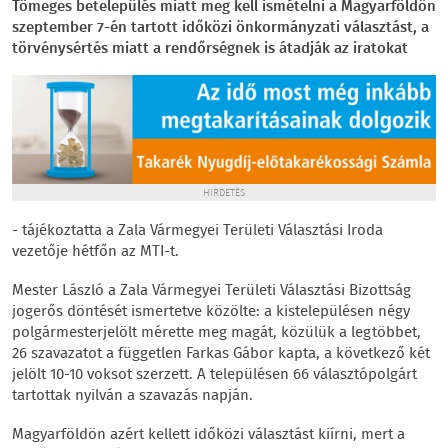
Tömeges betelepülés miatt meg kell ismételni a Magyarföldön
szeptember 7-én tartott időközi önkormányzati választást, a
törvénysértés miatt a rendőrségnek is átadják az iratokat
HIRDETÉS
- tájékoztatta a Zala Vármegyei Területi Választási Iroda
vezetője hétfőn az MTI-t.
Mester László a Zala Vármegyei Területi Választási Bizottság
jogerős döntését ismertetve közölte: a kistelepülésen négy
polgármesterjelölt mérette meg magát, közülük a legtöbbet,
26 szavazatot a független Farkas Gábor kapta, a következő két
jelölt 10-10 voksot szerzett. A településen 66 választópolgárt
tartottak nyilván a szavazás napján.
Magyarföldön azért kellett időközi választást kiírni, mert a