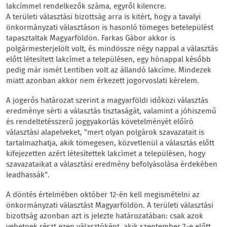
lakcímmel rendelkezők száma, egyről kilencre.
A területi választási bizottság arra is kitért, hogy a tavalyi
önkormányzati választáson is hasonló tömeges betelepülést
tapasztaltak Magyarföldön. Farkas Gábor akkor is
polgármesterjelölt volt, és mindössze négy nappal a választás
előtt létesített lakcímet a településen, egy hónappal később
pedig már ismét Lentiben volt az állandó lakcíme. Mindezek
miatt azonban akkor nem érkezett jogorvoslati kérelem.
A jogerős határozat szerint a magyarföldi időközi választás
eredménye sérti a választás tisztaságát, valamint a jóhiszemű
és rendeltetésszerű joggyakorlás követelményét előíró
választási alapelveket, "mert olyan polgárok szavazatait is
tartalmazhatja, akik tömegesen, közvetlenül a választás előtt
kifejezetten azért létesítettek lakcímet a településen, hogy
szavazataikat a választási eredmény befolyásolása érdekében
leadhassák".
A döntés értelmében október 12-én kell megismételni az
önkormányzati választást Magyarföldön. A területi választási
bizottság azonban azt is jelezte határozatában: csak azok
vehetnek részt ezen választóként, akik szeptember 7-e előtt