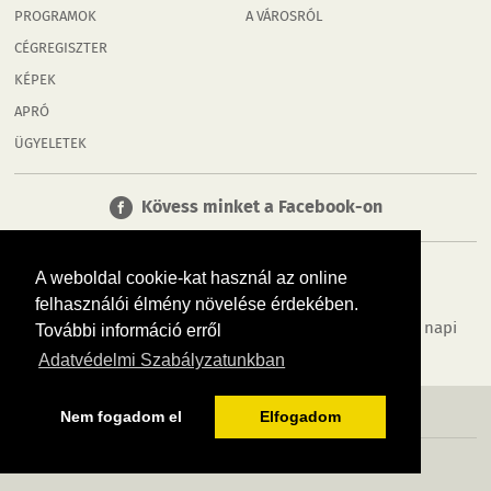
PROGRAMOK
A VÁROSRÓL
CÉGREGISZTER
KÉPEK
APRÓ
ÜGYELETEK
Kövess minket a Facebook-on
A weboldal cookie-kat használ az online
felhasználói élmény növelése érdekében.
Tudj meg többet városodról! Hírek, programok, képek, napi
További információ erről
menü, cégek…. és minden, ami Mosonmagyaróvár
Adatvédelmi Szabályzatunkban
MÉDIAAJÁNLÓ
ADATVÉDELEM
IMPRESSZUM
RÓLUNK
ÁSZF
Nem fogadom el
Elfogadom
Copyright InfoVárosok. Minden jog fenntartva. | Web design & arculat by
Voov