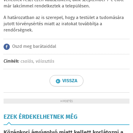
már lakcímmel rendelkeztek a településen.
A határozatban az is szerepel, hogy a testület a tudomására
jutott törvénysértés miatt az iratokat továbbítja a
rendőrségnek.
Oszd meg barátaiddal
Címkék:
csalás
,
választás
VISSZA
HIRDETÉS
EZEK ÉRDEKELHETNEK MÉG
Középkori ágyúgolyó miatt kellett korlátozni a