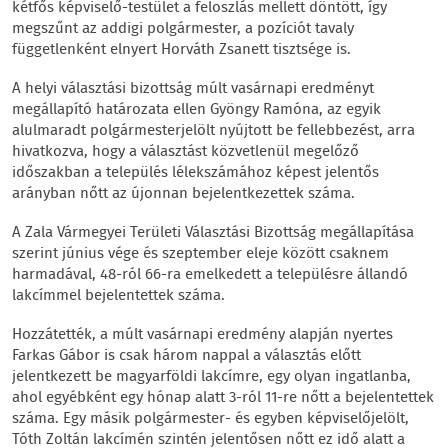
kétfős képviselő-testület a feloszlás mellett döntött, így
megszűnt az addigi polgármester, a pozíciót tavaly
függetlenként elnyert Horváth Zsanett tisztsége is.
A helyi választási bizottság múlt vasárnapi eredményt
megállapító határozata ellen Gyöngy Ramóna, az egyik
alulmaradt polgármesterjelölt nyújtott be fellebbezést, arra
hivatkozva, hogy a választást közvetlenül megelőző
időszakban a település lélekszámához képest jelentős
arányban nőtt az újonnan bejelentkezettek száma.
A Zala Vármegyei Területi Választási Bizottság megállapítása
szerint június vége és szeptember eleje között csaknem
harmadával, 48-ról 66-ra emelkedett a településre állandó
lakcímmel bejelentettek száma.
Hozzátették, a múlt vasárnapi eredmény alapján nyertes
Farkas Gábor is csak három nappal a választás előtt
jelentkezett be magyarföldi lakcímre, egy olyan ingatlanba,
ahol egyébként egy hónap alatt 3-ról 11-re nőtt a bejelentettek
száma. Egy másik polgármester- és egyben képviselőjelölt,
Tóth Zoltán lakcímén szintén jelentősen nőtt ez idő alatt a