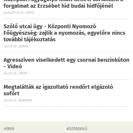
forgalmat az Erzsébet híd budai hídfőjénél
AUGUSZTUS 03., HÉTFŐ
Szőlő utcai ügy - Központi Nyomozó
Főügyészség: zajlik a nyomozás, egyelőre nincs
további tájékoztatás
JÚLIUS 29., SZERDA
Agresszíven viselkedett egy csornai benzinkúton
- Videó
JÚLIUS 20., HÉTFŐ
Megtalálták az igazoltató rendőrt elgázoló
sofőrt
JÚLIUS 12., VASÁRNAP
HÍREK
KÖZÉRDEKŰ