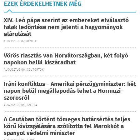
EZEK ÉRDEKELHETNEK MÉG
XIV. Leó pápa szerint az embereket elválasztó
falak ledöntése nem jelenti a hagyományok
elárulását
AUGUSZTUS 07., PÉNTEK
Vörös riasztás van Horvátországban, két folyó
napokon belül kiszáradhat
AUGUSZTUS 06., CSÜTÖRTÖK
Iráni konfliktus - Amerikai pénzügyminiszter: két
napon belül megállapodás lehet a Hormuzi-
szorosról
AUGUSZTUS 05., SZERDA
A Ceutában történt tömeges határsértés teljes
körű kivizsgálására szólította fel Marokkót a
spanyol védelmi miniszter