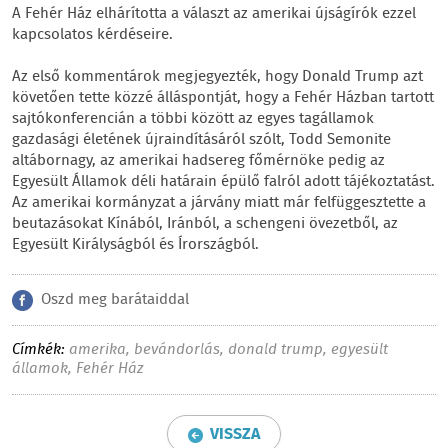
A Fehér Ház elhárította a választ az amerikai újságírók ezzel
kapcsolatos kérdéseire.
Az első kommentárok megjegyezték, hogy Donald Trump azt
követően tette közzé álláspontját, hogy a Fehér Házban tartott
sajtókonferencián a többi között az egyes tagállamok
gazdasági életének újraindításáról szólt, Todd Semonite
altábornagy, az amerikai hadsereg főmérnöke pedig az
Egyesült Államok déli határain épülő falról adott tájékoztatást.
Az amerikai kormányzat a járvány miatt már felfüggesztette a
beutazásokat Kínából, Iránból, a schengeni övezetből, az
Egyesült Királyságból és Írországból.
Oszd meg barátaiddal
Címkék:
amerika
,
bevándorlás
,
donald trump
,
egyesült
államok
,
Fehér Ház
VISSZA