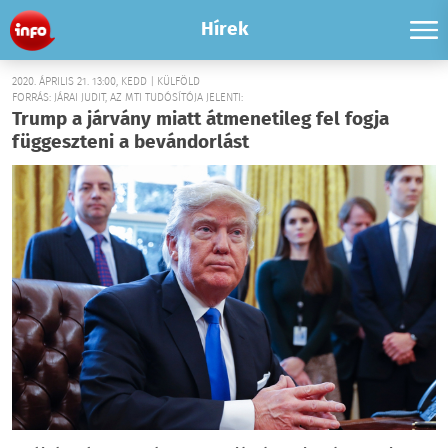
Hírek
2020. ÁPRILIS 21. 13:00, KEDD | KÜLFÖLD
FORRÁS: JÁRAI JUDIT, AZ MTI TUDÓSÍTÓJA JELENTI:
Trump a járvány miatt átmenetileg fel fogja
függeszteni a bevándorlást