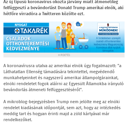
Az új típusú koronavírus okozta járvány miatt átmenetileg
felfüggeszti a bevándorlást Donald Trump amerikai elnök, aki
hétfőre virradóra a Twitteren közölte ezt.
HIRDETÉS
A koronavírusra utalva az amerikai elnök úgy fogalmazott: "a
Láthatatlan Ellenség támadására tekintettel, megvédendő
munkahelyeinket és nagyszerű amerikai állampolgárainkat,
elnöki rendeletet fogok aláírni az Egyesült Államokba irányuló
bevándorlás átmeneti felfüggesztéséről".
A mikroblog-bejegyzésben Trump nem jelölte meg az elnöki
rendelet kiadásának időpontját, sem azt, hogy az intézkedés
meddig tart és hogyan érinti majd a zöld kártyával már
rendelkezőket.