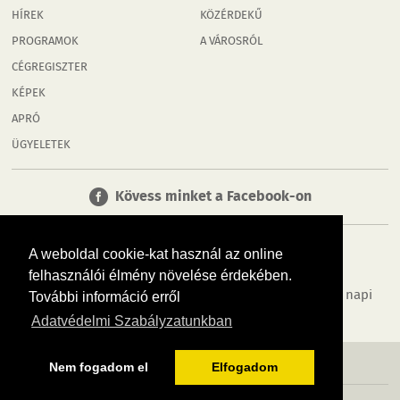
HÍREK
KÖZÉRDEKŰ
PROGRAMOK
A VÁROSRÓL
CÉGREGISZTER
KÉPEK
APRÓ
ÜGYELETEK
Kövess minket a Facebook-on
A weboldal cookie-kat használ az online
felhasználói élmény növelése érdekében.
Tudj meg többet városodról! Hírek, programok, képek, napi
További információ erről
menü, cégek…. és minden, ami Mosonmagyaróvár
Adatvédelmi Szabályzatunkban
MÉDIAAJÁNLÓ
ADATVÉDELEM
IMPRESSZUM
RÓLUNK
ÁSZF
Nem fogadom el
Elfogadom