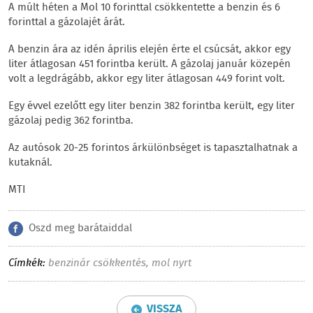
A múlt héten a Mol 10 forinttal csökkentette a benzin és 6
forinttal a gázolajét árát.
A benzin ára az idén április elején érte el csúcsát, akkor egy
liter átlagosan 451 forintba került. A gázolaj január közepén
volt a legdrágább, akkor egy liter átlagosan 449 forint volt.
Egy évvel ezelőtt egy liter benzin 382 forintba került, egy liter
gázolaj pedig 362 forintba.
Az autósok 20-25 forintos árkülönbséget is tapasztalhatnak a
kutaknál.
MTI
Oszd meg barátaiddal
Címkék:
benzinár csökkentés
,
mol nyrt
VISSZA