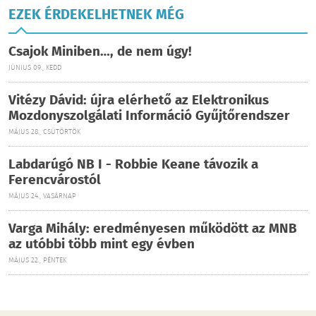
EZEK ÉRDEKELHETNEK MÉG
Csajok Miniben…, de nem úgy!
JÚNIUS 09., KEDD
Vitézy Dávid: újra elérhető az Elektronikus
Mozdonyszolgálati Információ Gyűjtőrendszer
MÁJUS 28., CSÜTÖRTÖK
Labdarúgó NB I - Robbie Keane távozik a
Ferencvárostól
MÁJUS 24., VASÁRNAP
Varga Mihály: eredményesen működött az MNB
az utóbbi több mint egy évben
MÁJUS 22., PÉNTEK