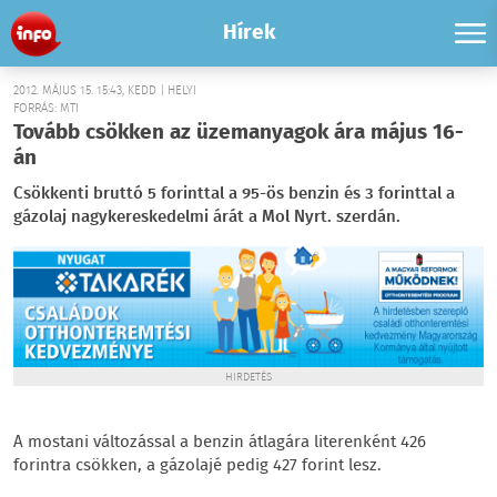
Hírek
2012. MÁJUS 15. 15:43, KEDD | HELYI
FORRÁS: MTI
Tovább csökken az üzemanyagok ára május 16-
án
Csökkenti bruttó 5 forinttal a 95-ös benzin és 3 forinttal a
gázolaj nagykereskedelmi árát a Mol Nyrt. szerdán.
HIRDETÉS
A mostani változással a benzin átlagára literenként 426
forintra csökken, a gázolajé pedig 427 forint lesz.