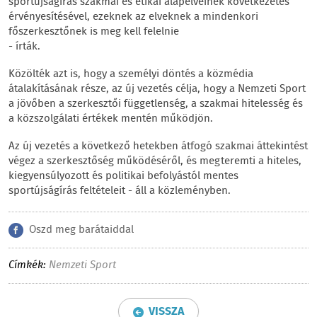
sportújságírás szakmai és etikai alapelveinek következetes
érvényesítésével, ezeknek az elveknek a mindenkori
főszerkesztőnek is meg kell felelnie
- írták.
Közölték azt is, hogy a személyi döntés a közmédia
átalakításának része, az új vezetés célja, hogy a Nemzeti Sport
a jövőben a szerkesztői függetlenség, a szakmai hitelesség és
a közszolgálati értékek mentén működjön.
Az új vezetés a következő hetekben átfogó szakmai áttekintést
végez a szerkesztőség működéséről, és megteremti a hiteles,
kiegyensúlyozott és politikai befolyástól mentes
sportújságírás feltételeit - áll a közleményben.
Oszd meg barátaiddal
Címkék:
Nemzeti Sport
VISSZA