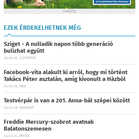
HIRDETÉS
EZEK ÉRDEKELHETNEK MÉG
Sziget - A nulladik napon több generáció
bulizhat együtt
JÚLIUS 30., CSÜTÖRTÖK
Facebook-vita alakult ki arról, hogy mi történt
Takács Péter asztalán, amíg kivonult a Házból
JÚLIUS 28., KEDD
Testvérpár is van a 201. Anna-bál szépei között
JÚLIUS 26., VASÁRNAP
Freddie Mercury-szobrot avatnak
Balatonszemesen
JÚLIUS 24., PÉNTEK