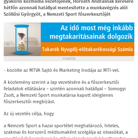
gyakorló közmédia vezetőjének, Horváth Andrásnak kérésére
hétfőn azonnali hatállyal mentesítette a munkavégzés alól
Szöllősi Györgyöt, a Nemzeti Sport főszerkesztőjét
HIRDETÉS
- közölte az MTVA Sajtó és Marketing Irodája az MTI-vel.
A közlemény szerint a lap vezetésére és a főszerkesztői
feladatok ellátására – szintén azonnali hatállyal – Somogyi
Zsolt, a Nemzeti Sport munkatársa kapott ideiglenes
főszerkesztői megbízást.
Az új vezetés célja, hogy
a Nemzeti Sport a hazai sportélet meghatározó, hiteles,
szakmai és korszerű médiumaként szolgálja az olvasókat, a