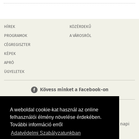
HÍREK
KÖZÉRDEKŰ
PROGRAMOK
A VÁROSRÓL
CÉGREGISZTER
KÉPEK
APRÓ
ÜGYELETEK
Kövess minket a Facebook-on
A weboldal cookie-kat használ az online
felhasználói élmény növelése érdekében.
Tudj meg többet városodról! Hírek, programok, képek, napi
További információ erről
menü, cégek…. és minden, ami Mosonmagyaróvár
Adatvédelmi Szabályzatunkban