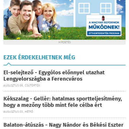
HIRDETÉS
EZEK ÉRDEKELHETNEK MÉG
El-selejtező - Egygólos előnnyel utazhat
Lengyelországba a Ferencváros
AUGUSZTUS 06., CSÜTÖRTÖK
Kékszalag - Gellér: hatalmas sportteljesítmény,
hogy a mezőny több mint fele célba ért
AUGUSZTUS 03., HÉTFŐ
Balaton-átúszás - Nagy Nándor és Békési Eszter