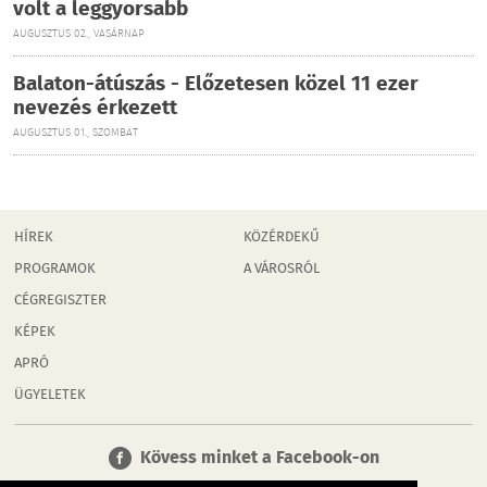
volt a leggyorsabb
AUGUSZTUS 02., VASÁRNAP
Balaton-átúszás - Előzetesen közel 11 ezer
nevezés érkezett
AUGUSZTUS 01., SZOMBAT
HÍREK
KÖZÉRDEKŰ
PROGRAMOK
A VÁROSRÓL
CÉGREGISZTER
KÉPEK
APRÓ
ÜGYELETEK
Kövess minket a Facebook-on