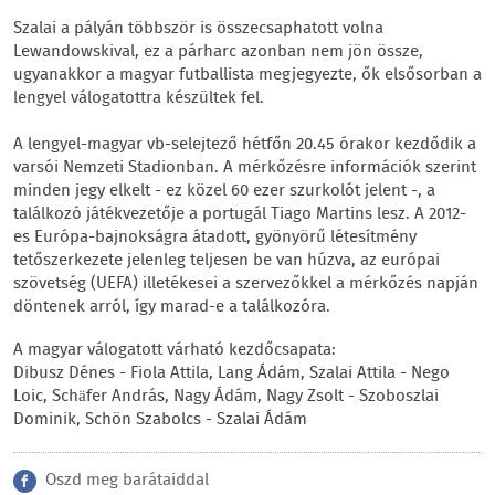
Szalai a pályán többször is összecsaphatott volna
Lewandowskival, ez a párharc azonban nem jön össze,
ugyanakkor a magyar futballista megjegyezte, ők elsősorban a
lengyel válogatottra készültek fel.
A lengyel-magyar vb-selejtező hétfőn 20.45 órakor kezdődik a
varsói Nemzeti Stadionban. A mérkőzésre információk szerint
minden jegy elkelt - ez közel 60 ezer szurkolót jelent -, a
találkozó játékvezetője a portugál Tiago Martins lesz. A 2012-
es Európa-bajnokságra átadott, gyönyörű létesítmény
tetőszerkezete jelenleg teljesen be van húzva, az európai
szövetség (UEFA) illetékesei a szervezőkkel a mérkőzés napján
döntenek arról, így marad-e a találkozóra.
A magyar válogatott várható kezdőcsapata:
Dibusz Dénes - Fiola Attila, Lang Ádám, Szalai Attila - Nego
Loic, Schäfer András, Nagy Ádám, Nagy Zsolt - Szoboszlai
Dominik, Schön Szabolcs - Szalai Ádám
Oszd meg barátaiddal