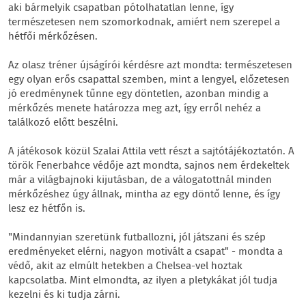
aki bármelyik csapatban pótolhatatlan lenne, így
természetesen nem szomorkodnak, amiért nem szerepel a
hétfői mérkőzésen.
Az olasz tréner újságírói kérdésre azt mondta: természetesen
egy olyan erős csapattal szemben, mint a lengyel, előzetesen
jó eredménynek tűnne egy döntetlen, azonban mindig a
mérkőzés menete határozza meg azt, így erről nehéz a
találkozó előtt beszélni.
A játékosok közül Szalai Attila vett részt a sajtótájékoztatón. A
török Fenerbahce védője azt mondta, sajnos nem érdekeltek
már a világbajnoki kijutásban, de a válogatottnál minden
mérkőzéshez úgy állnak, mintha az egy döntő lenne, és így
lesz ez hétfőn is.
"Mindannyian szeretünk futballozni, jól játszani és szép
eredményeket elérni, nagyon motivált a csapat" - mondta a
védő, akit az elmúlt hetekben a Chelsea-vel hoztak
kapcsolatba. Mint elmondta, az ilyen a pletykákat jól tudja
kezelni és ki tudja zárni.