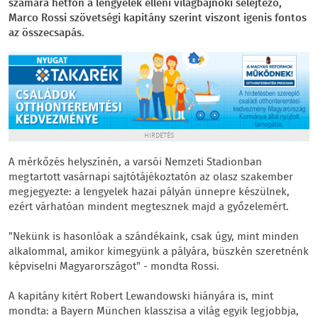
számára hétfőn a lengyelek elleni világbajnoki selejtező,
Marco Rossi szövetségi kapitány szerint viszont igenis fontos
az összecsapás.
HIRDETÉS
A mérkőzés helyszínén, a varsói Nemzeti Stadionban
megtartott vasárnapi sajtótájékoztatón az olasz szakember
megjegyezte: a lengyelek hazai pályán ünnepre készülnek,
ezért várhatóan mindent megtesznek majd a győzelemért.
"Nekünk is hasonlóak a szándékaink, csak úgy, mint minden
alkalommal, amikor kimegyünk a pályára, büszkén szeretnénk
képviselni Magyarországot" - mondta Rossi.
A kapitány kitért Robert Lewandowski hiányára is, mint
mondta: a Bayern München klasszisa a világ egyik legjobbja,