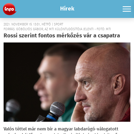
Hírek
2021. NOVEMBER 15. 13:01, HÉTFŐ | SPORT
FORRÁS: GÖBÖLYÖS GÁBOR, AZ MTI KÜLÖNTUDÓSÍTÓJA JELENTI - FOTÓ: MTI
Rossi szerint fontos mérkőzés vár a csapatra
Valós téttel már nem bír a magyar labdarúgó-válogatott