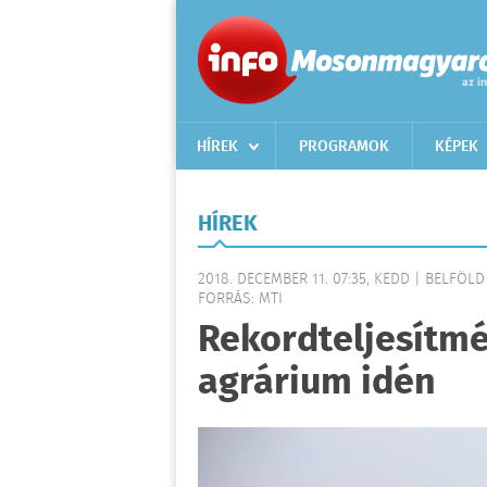
HÍREK
PROGRAMOK
KÉPEK
HÍREK
2018. DECEMBER 11. 07:35, KEDD | BELFÖLD
FORRÁS: MTI
Rekordteljesítmé
agrárium idén