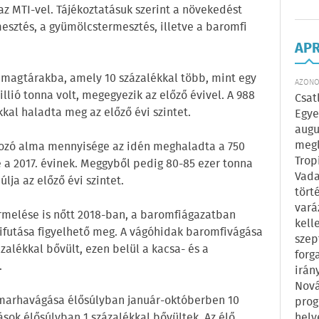
az MTI-vel. Tájékoztatásuk szerint a növekedést
esztés, a gyümölcstermesztés, illetve a baromfi
AP
a magtárakba, amely 10 százalékkal több, mint egy
AZONOS
lió tonna volt, megegyezik az előző évivel. A 988
Csat
kal haladta meg az előző évi szintet.
Egye
augu
megl
zó alma mennyisége az idén meghaladta a 750
Trop
e a 2017. évinek. Meggyből pedig 80-85 ezer tonna
Vada
lja az előző évi szintet.
tört
vará
ermelése is nőtt 2018-ban, a baromfiágazatban
kell
ifutása figyelhető meg. A vágóhidak baromfivágása
szep
alékkal bővült, ezen belül a kacsa- és a
forg
.
irán
Nová
marhavágása élősúlyban január-októberben 10
prog
hely
sok élősúlyban 1 százalékkal bővültek. Az élő