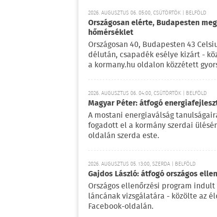
2026. AUGUSZTUS 06. 05:00, CSÜTÖRTÖK | BELFÖLD
Országosan elérte, Budapesten meg 
hőmérséklet
Országosan 40, Budapesten 43 Celsi
délután, csapadék esélye kizárt - kö
a kormany.hu oldalon közzétett gyor
2026. AUGUSZTUS 06. 04:00, CSÜTÖRTÖK | BELFÖLD
Magyar Péter: átfogó energiafejlesz
A mostani energiaválság tanulságaira
fogadott el a kormány szerdai ülésé
oldalán szerda este.
2026. AUGUSZTUS 05. 13:00, SZERDA | BELFÖLD
Gajdos László: átfogó országos elle
Országos ellenőrzési program indult
láncának vizsgálatára - közölte az é
Facebook-oldalán.