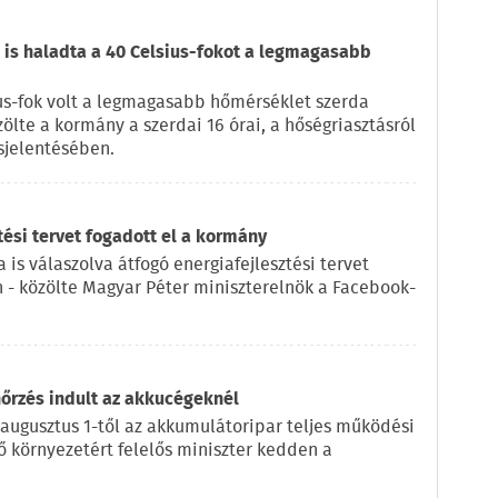
is haladta a 40 Celsius-fokot a legmagasabb
us-fok volt a legmagasabb hőmérséklet szerda
zölte a kormány a szerdai 16 órai, a hőségriasztásról
sjelentésében.
tési tervet fogadott el a kormány
 is válaszolva átfogó energiafejlesztési tervet
n - közölte Magyar Péter miniszterelnök a Facebook-
nőrzés indult az akkucégeknél
 augusztus 1-től az akkumulátoripar teljes működési
lő környezetért felelős miniszter kedden a