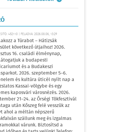
RÓ
ÍTÓ: 452110 | FELADVA: 2026.08.06, 13:29
lakozz a Túrabot – Hátizsák
sület következő útjaihoz! 2026.
sztus 16. családi élménynap,
átogatjuk a budapesti
icariumot és a Budakeszi
sparkot. 2026. szeptember 5–6.
énelem és kultúra úticél nyílt nap a
zslatos Kassai-völgybe és egy
emes kaposvári városnézés. 2026.
tember 21–24. az Őrségi Tökfesztivál
ataga után Kőszeg felé vesszük az
yt ahol a méltán népszerű
kfalván szállunk meg és izgalmas
ramokkal várunk. Biztosítsd a
ed időben és tarts velünk! Telefon: