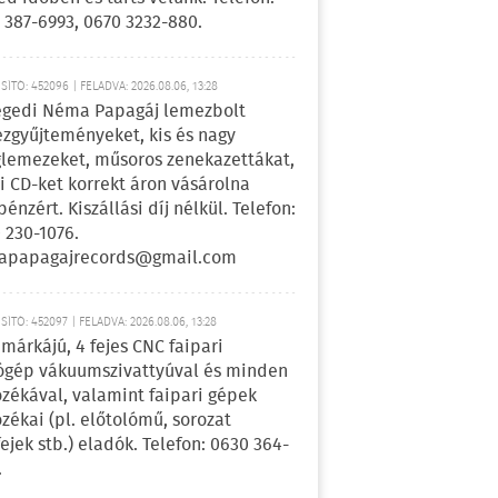
 387-6993, 0670 3232-880.
ÍTÓ: 452096 | FELADVA: 2026.08.06, 13:28
egedi Néma Papagáj lemezbolt
zgyűjteményeket, kis és nagy
lemezeket, műsoros zenekazettákat,
i CD-ket korrekt áron vásárolna
pénzért. Kiszállási díj nélkül. Telefon:
 230-1076.
apapagajrecords@gmail.com
ÍTÓ: 452097 | FELADVA: 2026.08.06, 13:28
márkájú, 4 fejes CNC faipari
gép vákuumszivattyúval és minden
ozékával, valamint faipari gépek
ozékai (pl. előtolómű, sorozat
fejek stb.) eladók. Telefon: 0630 364-
.