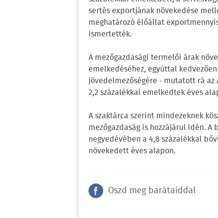
sertés exportjának növekedése melle
meghatározó élőállat exportmennyis
ismertették.
A mezőgazdasági termelői árak növek
emelkedéséhez, egyúttal kedvezően 
jövedelmezőségére - mutatott rá az
2,2 százalékkal emelkedtek éves alap
A szaktárca szerint mindezeknek kö
mezőgazdaság is hozzájárul idén. A b
negyedévében a 4,8 százalékkal bővü
növekedett éves alapon.
Oszd meg barátaiddal