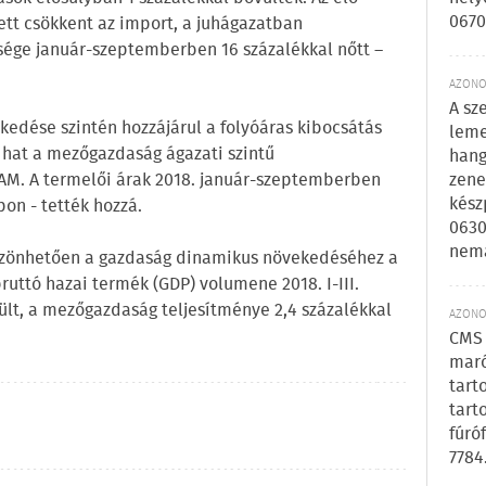
0670
tt csökkent az import, a juhágazatban
ége január-szeptemberben 16 százalékkal nőtt –
AZONOS
A sz
edése szintén hozzájárul a folyóáras kibocsátás
leme
hat a mezőgazdaság ágazati szintű
hang
zene
 AM. A termelői árak 2018. január-szeptemberben
kész
on - tették hozzá.
0630
nem
szönhetően a gazdaság dinamikus növekedéséhez a
ruttó hazai termék (GDP) volumene 2018. I-III.
lt, a mezőgazdaság teljesítménye 2,4 százalékkal
AZONOS
CMS 
maró
tart
tart
fúró
7784