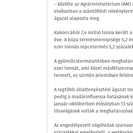
– közölte az Agrárminisztérium (AM) 
elsősorban a szántóföldi növényterm
ágazat alapozta meg.
Kukoricából 7,4 millió tonna került 
éve. A búza termésmennyisége 5,2 mil
ezer tonnás repcetermés 5,2 százalék
A gyümölcstermesztésben meghatáro
ezer tonnát, ami közel másfélszeres
termett, ez szintén jelentősen felülmú
A legtöbb állattenyésztési ágazat t
pedig a madárinfluenza hatásának k
január-októberben élősúlyban 13 száz
libavágások voltak a meghatározóak
Az engedélyezett vágóhidak szarvas
százalékkal emelkedett, a sertésvágá