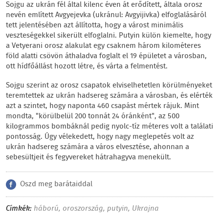
Sojgu az ukrán fél által kilenc éven át erődített, általa orosz
nevén említett Avgyejevka (ukránul: Avgyijivka) elfoglalásáról
tett jelentésében azt állította, hogy a várost minimális
veszteségekkel sikerült elfoglalni. Putyin külön kiemelte, hogy
a Vetyerani orosz alakulat egy csaknem három kilométeres
föld alatti csövön áthaladva foglalt el 19 épületet a városban,
ott hídfőállást hozott létre, és várta a felmentést.
Sojgu szerint az orosz csapatok elviselhetetlen körülményeket
teremtettek az ukrán hadsereg számára a városban, és elérték
azt a szintet, hogy naponta 460 csapást mértek rájuk. Mint
mondta, "körülbelül 200 tonnát 24 óránként", az 500
kilogrammos bombáknál pedig nyolc-tíz méteres volt a találati
pontosság. Úgy vélekedett, hogy nagy meglepetés volt az
ukrán hadsereg számára a város elvesztése, ahonnan a
sebesültjeit és fegyvereket hátrahagyva menekült.
Oszd meg barátaiddal
Címkék:
háború
,
oroszország
,
putyin
,
Ukrajna