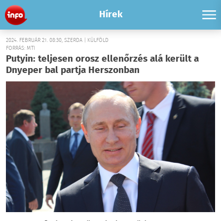
Hírek
2024. FEBRUÁR 21. 08:30, SZERDA | KÜLFÖLD
FORRÁS: MTI
Putyin: teljesen orosz ellenőrzés alá került a
Dnyeper bal partja Herszonban