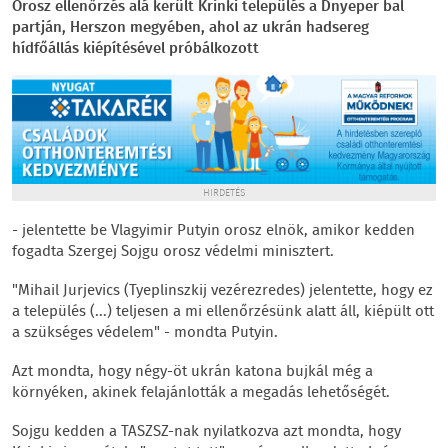
Orosz ellenőrzés alá került Krinki település a Dnyeper bal
partján, Herszon megyében, ahol az ukrán hadsereg
hídfőállás kiépítésével próbálkozott
HIRDETÉS
- jelentette be Vlagyimir Putyin orosz elnök, amikor kedden
fogadta Szergej Sojgu orosz védelmi minisztert.
"Mihail Jurjevics (Tyeplinszkij vezérezredes) jelentette, hogy ez
a település (...) teljesen a mi ellenőrzésünk alatt áll, kiépült ott
a szükséges védelem" - mondta Putyin.
Azt mondta, hogy négy-öt ukrán katona bujkál még a
környéken, akinek felajánlották a megadás lehetőségét.
Sojgu kedden a TASZSZ-nak nyilatkozva azt mondta, hogy