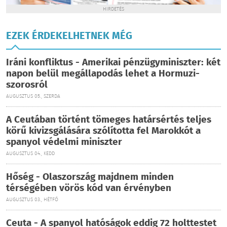
HIRDETÉS
EZEK ÉRDEKELHETNEK MÉG
Iráni konfliktus - Amerikai pénzügyminiszter: két
napon belül megállapodás lehet a Hormuzi-
szorosról
AUGUSZTUS 05., SZERDA
A Ceutában történt tömeges határsértés teljes
körű kivizsgálására szólította fel Marokkót a
spanyol védelmi miniszter
AUGUSZTUS 04., KEDD
Hőség - Olaszország majdnem minden
térségében vörös kód van érvényben
AUGUSZTUS 03., HÉTFŐ
Ceuta - A spanyol hatóságok eddig 72 holttestet