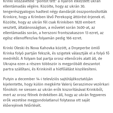
Krinki visszavétele "pontot tett" a nyáron elkezdett ukrán
ellentámadás végére. Közölte, hogy az ukrán 30.
tengerészgyalogos hadtest négy dandárját összpontosították
Krinkire, hogy a Krímben lévő Perekopig áttörést érjenek el.
Közölte, hogy az ukrán fél csak Krinkiben 1820 embert
vesztett, általánosságban, a művelet során 3400-at, az
ellentámadás során, a herszoni frontszakaszon 13 ezret, az
egész ellenoffenzíva folyamán pedig 166 ezret.
Krinki Oleski és Nova Kahovka között, a Dnyeperbe ömlő
Krinka folyó partján fekszik, és szigetek választják el a folyó fő
medrétől. A folyam bal partja orosz ellenőrzés alatt áll, de
Ukrajna ezen a részen többször is megpróbált deszantot
partra szállítani, és Krinkinél a hídfőállást kiszélesíteni.
Putyin a december 14-i televíziós sajtótájékoztatóján
kijelentette, hogy külön megkérte Valerij Geraszimov vezérkari
főnököt: ne siessen az ukrán erők kiszorításával Krinkiből,
mert az orosz félnek érdekében áll, hogy az ukrán fegyveres
erők vezetése meggondolatlanul folytassa ott saját
élőerejének felőrlését.