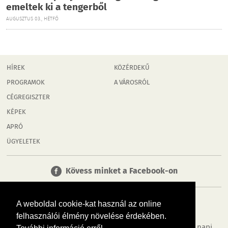
emeltek ki a tengerből
AUGUSZTUS 03., HÉTFŐ
HÍREK
KÖZÉRDEKŰ
PROGRAMOK
A VÁROSRÓL
CÉGREGISZTER
KÉPEK
APRÓ
ÜGYELETEK
Kövess minket a Facebook-on
A weboldal cookie-kat használ az online
felhasználói élmény növelése érdekében.
Tudj meg többet városodról! Hírek, programok, képek, napi