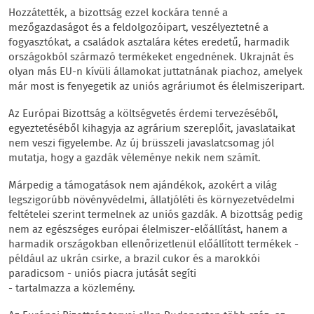
Hozzátették, a bizottság ezzel kockára tenné a
mezőgazdaságot és a feldolgozóipart, veszélyeztetné a
fogyasztókat, a családok asztalára kétes eredetű, harmadik
országokból származó termékeket engednének. Ukrajnát és
olyan más EU-n kívüli államokat juttatnának piachoz, amelyek
már most is fenyegetik az uniós agráriumot és élelmiszeripart.
Az Európai Bizottság a költségvetés érdemi tervezéséből,
egyeztetéséből kihagyja az agrárium szereplőit, javaslataikat
nem veszi figyelembe. Az új brüsszeli javaslatcsomag jól
mutatja, hogy a gazdák véleménye nekik nem számít.
Márpedig a támogatások nem ajándékok, azokért a világ
legszigorúbb növényvédelmi, állatjóléti és környezetvédelmi
feltételei szerint termelnek az uniós gazdák. A bizottság pedig
nem az egészséges európai élelmiszer-előállítást, hanem a
harmadik országokban ellenőrizetlenül előállított termékek -
például az ukrán csirke, a brazil cukor és a marokkói
paradicsom - uniós piacra jutását segíti
- tartalmazza a közlemény.