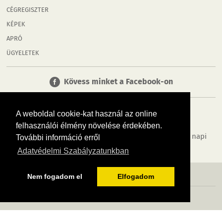
CÉGREGISZTER
KÉPEK
APRÓ
ÜGYELETEK
Kövess minket a Facebook-on
A weboldal cookie-kat használ az online
felhasználói élmény növelése érdekében.
Tudj meg többet városodról! Hírek, programok, képek, napi
További információ erről
menü, cégek…. és minden, ami Mosonmagyaróvár
Adatvédelmi Szabályzatunkban
MÉDIAAJÁNLÓ
ADATVÉDELEM
IMPRESSZUM
RÓLUNK
ÁSZF
Nem fogadom el
Elfogadom
Copyright InfoVárosok. Minden jog fenntartva. | Web design & arculat by
Voov