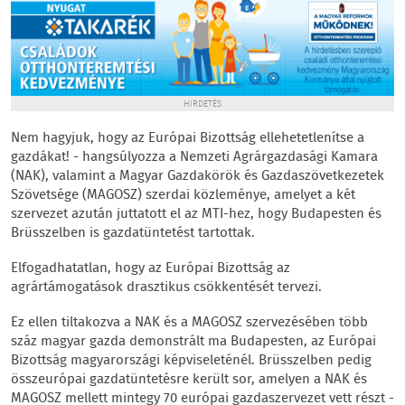
HIRDETÉS
Nem hagyjuk, hogy az Európai Bizottság ellehetetlenítse a
gazdákat! - hangsúlyozza a Nemzeti Agrárgazdasági Kamara
(NAK), valamint a Magyar Gazdakörök és Gazdaszövetkezetek
Szövetsége (MAGOSZ) szerdai közleménye, amelyet a két
szervezet azután juttatott el az MTI-hez, hogy Budapesten és
Brüsszelben is gazdatüntetést tartottak.
Elfogadhatatlan, hogy az Európai Bizottság az
agrártámogatások drasztikus csökkentését tervezi.
Ez ellen tiltakozva a NAK és a MAGOSZ szervezésében több
száz magyar gazda demonstrált ma Budapesten, az Európai
Bizottság magyarországi képviseleténél. Brüsszelben pedig
összeurópai gazdatüntetésre került sor, amelyen a NAK és
MAGOSZ mellett mintegy 70 európai gazdaszervezet vett részt -