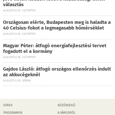
választás
AUGUSZTUS 06., CSÜTÖRTÖK
Országosan elérte, Budapesten meg is haladta a
40 Celsius-fokot a legmagasabb hőmérséklet
AUGUSZTUS 06., CSÜTÖRTÖK
Magyar Péter: átfogó energiafejlesztési tervet
fogadott el a kormány
AUGUSZTUS 06., CSÜTÖRTÖK
Gajdos László: átfogó országos ellenőrzés indult
az akkucégeknél
AUGUSZTUS 05., SZERDA
HÍREK
KÖZÉRDEKŰ
PROGRAMOK
A VÁROSRÓL