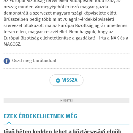
Az Európai Bizottság tervei ellen Budapesten több száz, az
ország minden vármegyéjéből érkező magyar gazda
demonstrált a szervezet magyarországi képviselete előtt.
Brüsszelben pedig több mint 70 agrár-érdekképviseleti
szervezet tiltakozott ma az Európai Bizottság agráriumellenes
tervei ellen, magyar részvétellel. Nem hagyjuk, hogy az
Európai Bizottság ellehetetlenítse a gazdákat! - írta a NAK és a
MAGOSZ.
Oszd meg barátaiddal
VISSZA
HIRDETÉS
EZEK ÉRDEKELHETNEK MÉG
Jövő héten kedden lehet a köztársasági elnök