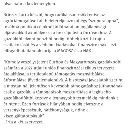
olvasható a közleményben.
Brüsszel arra készül, hogy radikálisan csökkentse az
agrártámogatásokat, beleterelje azokat egy "szuperalapba",
továbbá politikai célokból átláthatatlan jogállamisági
eljárásokkal akadályozza a hozzájutást a forrásokhoz. A
gazdáktól elvont pénzből pedig többek közt Ukrajna
csatlakozását és a védelmi kiadásokat finanszíroznák - ezt
elfogadhatatlannak tartja a MAGOSZ és a NAK.
"Komoly veszélyt jelent Európa és Magyarország gazdálkodói
számára a 2027 utáni uniós finanszírozási ciklus tervezett
átalakítása, a területalapú támogatás megnyirbálása,
átformálása jövedelemalapúvá. A bizottsági javaslatok szerint
a mostaninál jelentősen kevesebb támogatáshoz juthatnának
csak a gazdák, a támogatások megkurtítása a legkisebb
gazdálkodóktól kezdve a legnagyobb termelőkig mindenkit
érintene. Ezen források hiányában pedig elveszne a
versenyképességük, hatékonyságuk, nőne a
kiszolgáltatottságuk"
- írta a két szervezet.