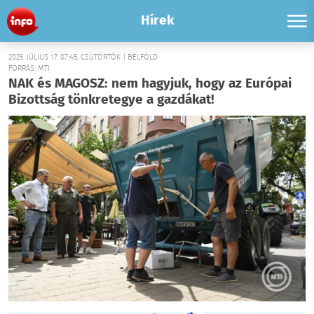
Hírek
2025. JÚLIUS 17. 07:45, CSÜTÖRTÖK | BELFÖLD
FORRÁS: MTI
NAK és MAGOSZ: nem hagyjuk, hogy az Európai
Bizottság tönkretegye a gazdákat!