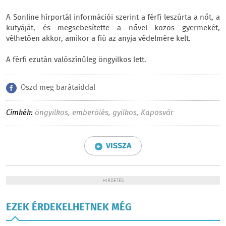
A Sonline hírportál információi szerint a férfi leszúrta a nőt, a
kutyáját, és megsebesítette a nővel közös gyermekét,
vélhetően akkor, amikor a fiú az anyja védelmére kelt.
A férfi ezután valószínűleg öngyilkos lett.
Oszd meg barátaiddal
Címkék:
öngyilkos
,
emberölés
,
gyilkos
,
Kaposvár
VISSZA
HIRDETÉS
EZEK ÉRDEKELHETNEK MÉG