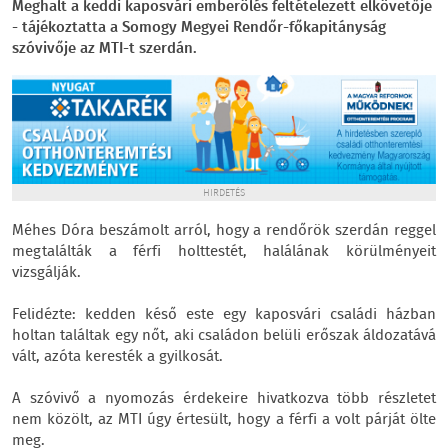
Meghalt a keddi kaposvári emberölés feltételezett elkövetője
- tájékoztatta a Somogy Megyei Rendőr-főkapitányság
szóvivője az MTI-t szerdán.
HIRDETÉS
Méhes Dóra beszámolt arról, hogy a rendőrök szerdán reggel
megtalálták a férfi holttestét, halálának körülményeit
vizsgálják.
Felidézte: kedden késő este egy kaposvári családi házban
holtan találtak egy nőt, aki családon belüli erőszak áldozatává
vált, azóta keresték a gyilkosát.
A szóvivő a nyomozás érdekeire hivatkozva több részletet
nem közölt, az MTI úgy értesült, hogy a férfi a volt párját ölte
meg.