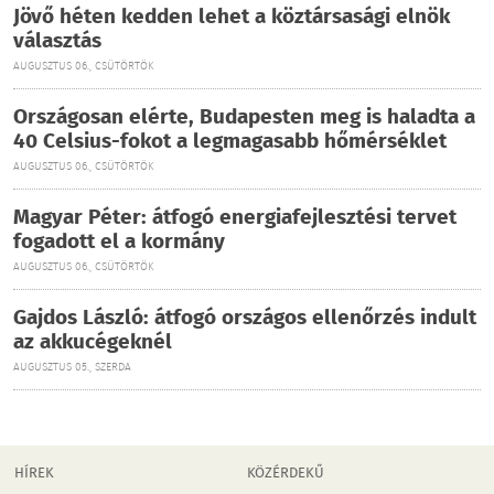
Jövő héten kedden lehet a köztársasági elnök
választás
AUGUSZTUS 06., CSÜTÖRTÖK
Országosan elérte, Budapesten meg is haladta a
40 Celsius-fokot a legmagasabb hőmérséklet
AUGUSZTUS 06., CSÜTÖRTÖK
Magyar Péter: átfogó energiafejlesztési tervet
fogadott el a kormány
AUGUSZTUS 06., CSÜTÖRTÖK
Gajdos László: átfogó országos ellenőrzés indult
az akkucégeknél
AUGUSZTUS 05., SZERDA
HÍREK
KÖZÉRDEKŰ