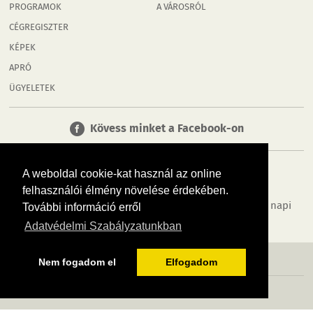
PROGRAMOK
A VÁROSRÓL
CÉGREGISZTER
KÉPEK
APRÓ
ÜGYELETEK
Kövess minket a Facebook-on
A weboldal cookie-kat használ az online
felhasználói élmény növelése érdekében.
Tudj meg többet városodról! Hírek, programok, képek, napi
További információ erről
menü, cégek…. és minden, ami Mosonmagyaróvár
Adatvédelmi Szabályzatunkban
MÉDIAAJÁNLÓ
ADATVÉDELEM
IMPRESSZUM
RÓLUNK
ÁSZF
Nem fogadom el
Elfogadom
Copyright InfoVárosok. Minden jog fenntartva. | Web design & arculat by
Voov