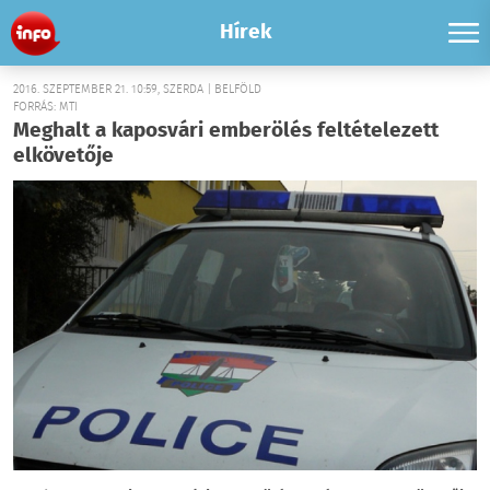
Hírek
2016. SZEPTEMBER 21. 10:59, SZERDA | BELFÖLD
FORRÁS: MTI
Meghalt a kaposvári emberölés feltételezett
elkövetője