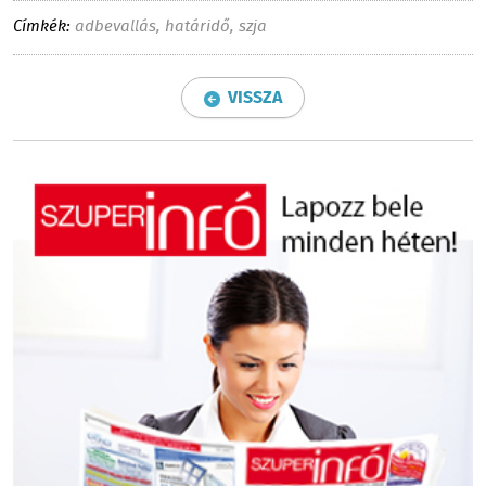
Címkék:
adbevallás
,
határidő
,
szja
VISSZA