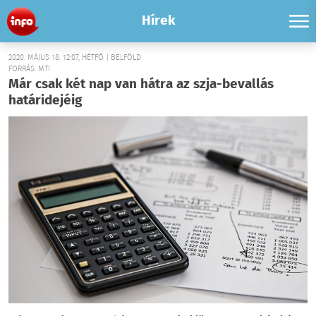
Hírek
2020. MÁJUS 18. 12:07, HÉTFŐ | BELFÖLD
FORRÁS: MTI
Már csak két nap van hátra az szja-bevallás
határidejéig