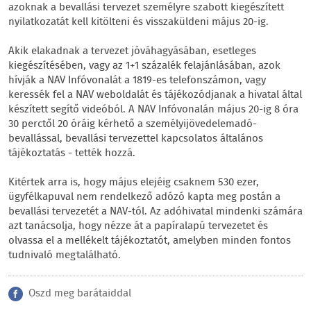
azoknak a bevallási tervezet személyre szabott kiegészített
nyilatkozatát kell kitölteni és visszaküldeni május 20-ig.
Akik elakadnak a tervezet jóváhagyásában, esetleges
kiegészítésében, vagy az 1+1 százalék felajánlásában, azok
hívják a NAV Infóvonalát a 1819-es telefonszámon, vagy
keressék fel a NAV weboldalát és tájékozódjanak a hivatal által
készített segítő videóból. A NAV Infóvonalán május 20-ig 8 óra
30 perctől 20 óráig kérhető a személyijövedelemadó-
bevallással, bevallási tervezettel kapcsolatos általános
tájékoztatás - tették hozzá.
Kitértek arra is, hogy május elejéig csaknem 530 ezer,
ügyfélkapuval nem rendelkező adózó kapta meg postán a
bevallási tervezetét a NAV-tól. Az adóhivatal mindenki számára
azt tanácsolja, hogy nézze át a papíralapú tervezetet és
olvassa el a mellékelt tájékoztatót, amelyben minden fontos
tudnivaló megtalálható.
Oszd meg barátaiddal