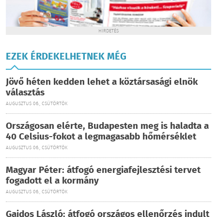
HIRDETÉS
EZEK ÉRDEKELHETNEK MÉG
Jövő héten kedden lehet a köztársasági elnök
választás
AUGUSZTUS 06., CSÜTÖRTÖK
Országosan elérte, Budapesten meg is haladta a
40 Celsius-fokot a legmagasabb hőmérséklet
AUGUSZTUS 06., CSÜTÖRTÖK
Magyar Péter: átfogó energiafejlesztési tervet
fogadott el a kormány
AUGUSZTUS 06., CSÜTÖRTÖK
Gajdos László: átfogó országos ellenőrzés indult