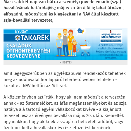
Már csak két nap van hátra a személyi jövedelemadó (szja)
bevallásának határidejéig; május 20-án éjfélig lehet átnézni,
elfogadni, módosítani és kiegészíteni a NAV által készített
szja-bevallási tervezetet,
HIRDETÉS
amit legegyszerűbben az ügyfélkapuval rendelkezők tehetnek
meg az adóhivatal honlapjáról elérhető webes felületen -
közölte a NAV hétfőn az MTI-vel.
A közleményben azt írták, hogy aki nem módosít a tervezetén,
annak - az őstermelőket, az áfás magánszemélyeket és az szja
hatálya alá tartozó egyéni vállalkozókat kivéve - a kiajánlott
tervezet lesz az érvényes bevallása május 20. után. Kiemelték
ugyanakkor, hogy akiknek visszajár a befizetett adóból, vagy
fizetniük kell a bevalláskor és részletfizetést kérnének,