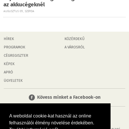
az akkucégeknél
AUGUSZTUS 05., SZERDA
HÍREK
KÖZÉRDEKŰ
PROGRAMOK
A VÁROSRÓL
CÉGREGISZTER
KÉPEK
APRÓ
ÜGYELETEK
Kövess minket a Facebook-on
A weboldal cookie-kat használ az online
felhasználói élmény növelése érdekében.