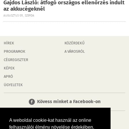
Gajdos László: átfogó országos ellenőrzés indult
az akkucégeknél
AUGUSZTUS 05., SZERDA
HÍREK
KÖZÉRDEKŰ
PROGRAMOK
A VÁROSRÓL
CÉGREGISZTER
KÉPEK
APRÓ
ÜGYELETEK
Kövess minket a Facebook-on
A weboldal cookie-kat használ az online
felhasználói élmény növelése érdekében.