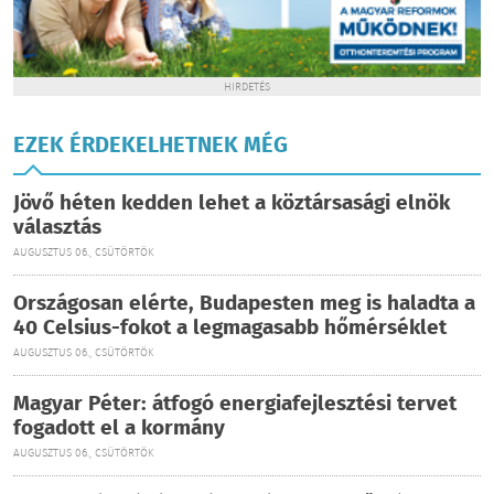
HIRDETÉS
EZEK ÉRDEKELHETNEK MÉG
Jövő héten kedden lehet a köztársasági elnök
választás
AUGUSZTUS 06., CSÜTÖRTÖK
Országosan elérte, Budapesten meg is haladta a
40 Celsius-fokot a legmagasabb hőmérséklet
AUGUSZTUS 06., CSÜTÖRTÖK
Magyar Péter: átfogó energiafejlesztési tervet
fogadott el a kormány
AUGUSZTUS 06., CSÜTÖRTÖK