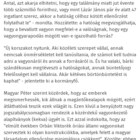
Antal, azt akarja elhitetni, hogy egy találmány miatt jut évente
több százmillió forinthoz, vagy mint Lázár János pár év alatt 47
ingatlant szerez, akkor a hatóság célhoz kötött ellenőrzést
folytathat le" - mondta. Hozzátette: a hatóság megvizsgálhatja,
hogy a bevallott vagyon megfelel-e a valóságnak, hogy egy
vagyongyarapodás mögött van-e igazolható forrás?
"Új korszakot nyitunk. Aki közéleti szerepet vállal, annak
nemcsak önmérsékletet kell tanúsítania, de számot kell tudnia
adni a vagyonáról és annak a forrásáról is. És ha valaki, bárki
szándékosan megtéveszti a hatóságokat, annak büntetőjogi
felelősséget kell vállalnia. Akár kétéves börtönbüntetést is
kaphat" - jelentette ki a kormányfő.
Magyar Péter szerint közérdek, hogy az emberek
megismerhessék, kik állnak a magántőkealapok mögött, ezért
átláthatóvá teszik ezek világát is. Ezen kívül a benyújtott nagy
jogszabálycsomagban rendezik a közérdekű vagyonkezelő
alapítványok (kekva) ügyét is. Ezt azzal indokolta, hogy az
"elmúlt években Orbán Viktorék óriási állami vagyonokat
szerveztek ki olyan konstrukciókba, amelyek felett a magyar
társadalom ellenőrzése minimálisra csökkent". Közölte: ebben