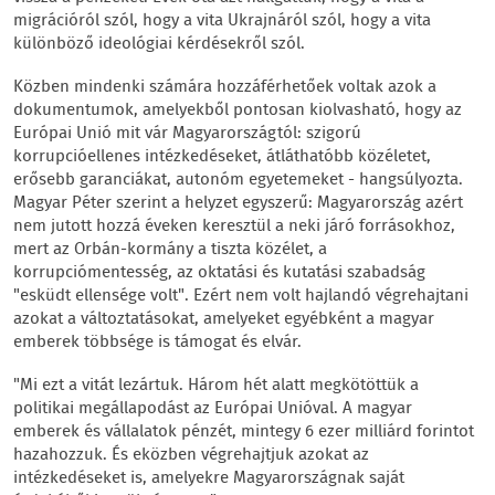
migrációról szól, hogy a vita Ukrajnáról szól, hogy a vita
különböző ideológiai kérdésekről szól.
Közben mindenki számára hozzáférhetőek voltak azok a
dokumentumok, amelyekből pontosan kiolvasható, hogy az
Európai Unió mit vár Magyarországtól: szigorú
korrupcióellenes intézkedéseket, átláthatóbb közéletet,
erősebb garanciákat, autonóm egyetemeket - hangsúlyozta.
Magyar Péter szerint a helyzet egyszerű: Magyarország azért
nem jutott hozzá éveken keresztül a neki járó forrásokhoz,
mert az Orbán-kormány a tiszta közélet, a
korrupciómentesség, az oktatási és kutatási szabadság
"esküdt ellensége volt". Ezért nem volt hajlandó végrehajtani
azokat a változtatásokat, amelyeket egyébként a magyar
emberek többsége is támogat és elvár.
"Mi ezt a vitát lezártuk. Három hét alatt megkötöttük a
politikai megállapodást az Európai Unióval. A magyar
emberek és vállalatok pénzét, mintegy 6 ezer milliárd forintot
hazahozzuk. És eközben végrehajtjuk azokat az
intézkedéseket is, amelyekre Magyarországnak saját