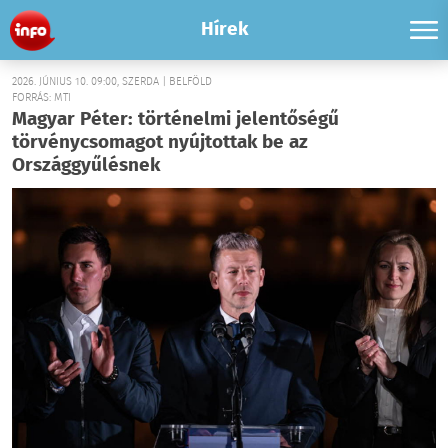
Hírek
2026. JÚNIUS 10. 09:00, SZERDA | BELFÖLD
FORRÁS: MTI
Magyar Péter: történelmi jelentőségű
törvénycsomagot nyújtottak be az
Országgyűlésnek