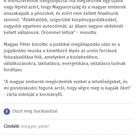
A miniszterelnök hangsúlyozta: ma megtesznek egy újabb
nagy lépést azért, hogy Magyarország és a magyar emberek
visszakapják a pénzüket, és ezért nem kellett feladnunk
semmit. "Átláthatóbb, szigorúbb közpénzgazdálkodást,
nagyobb egyetemi autonómiát, az állami vagyon védelmét
kellett vállalnunk. Örömmel tettük" - mondta.
Magyar Péter közölte: a politikai megállapodás után ez a
jogalkotási munka a következő lépés az uniós források
felszabadítása felé, amelyeket a közlekedésre,
vállalkozásokra, lakhatásra, energetikára, oktatásra tudnak
fordítani.
"A magyar emberek megérdemlik ezeket a lehetőségeket, és
mi gondoskodni fogunk arról, hogy végre meg is kapják őket"
- zárta videóját a kormányfő.
Oszd meg barátaiddal
Címkék:
magyar péter