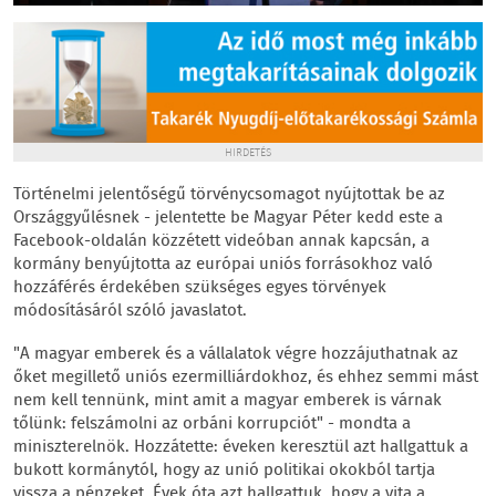
HIRDETÉS
Történelmi jelentőségű törvénycsomagot nyújtottak be az
Országgyűlésnek - jelentette be Magyar Péter kedd este a
Facebook-oldalán közzétett videóban annak kapcsán, a
kormány benyújtotta az európai uniós forrásokhoz való
hozzáférés érdekében szükséges egyes törvények
módosításáról szóló javaslatot.
"A magyar emberek és a vállalatok végre hozzájuthatnak az
őket megillető uniós ezermilliárdokhoz, és ehhez semmi mást
nem kell tennünk, mint amit a magyar emberek is várnak
tőlünk: felszámolni az orbáni korrupciót" - mondta a
miniszterelnök. Hozzátette: éveken keresztül azt hallgattuk a
bukott kormánytól, hogy az unió politikai okokból tartja
vissza a pénzeket. Évek óta azt hallgattuk, hogy a vita a