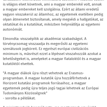
is világos elvet követnek, ami a magyar embereké volt, annak
a magyar embereket kell szolgálnia. Ezért az állami eredetű
vagyon visszakerül az államhoz, az egyetemek esetében pedig
olyan átmenetet biztosítanak, amely megvédi a hallgatókat, az
oktatókat és a kutatókat, miközben helyreállítja az egyetemi
autonómiát.
Elmondta: visszaépítik az akadémiai szabadságot. A
törvénycsomag visszaadja és megerősíti az egyetemi
szenátusok jogköreit. Ez egyrészt európai civilizációs
minimum is, másrészt ezzel a lépéssel visszahozzák azokat a
lehetőségeket is, amelyeket a magyar fiataloktól és a magyar
kutatóktól elvettek.
"A magyar diákok újra részt vehetnek az Erasmus-
programban. A magyar kutatók újra hozzáférhetnek a
Horizont kutatási programok forrásaihoz, a magyar
egyetemek pedig újra teljes jogú tagjai lehetnek az Európai
Tudományos Közösségnek"
- sorolta a példákat.