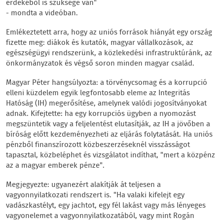
érdekéből is szüksége van"
- mondta a videóban.
Emlékeztetett arra, hogy az uniós források hiányát egy ország
fizette meg: diákok és kutatók, magyar vállalkozások, az
egészségügyi rendszerünk, a közlekedési infrastruktúránk, az
önkormányzatok és végső soron minden magyar család.
Magyar Péter hangsúlyozta: a törvénycsomag és a korrupció
elleni küzdelem egyik legfontosabb eleme az Integritás
Hatóság (IH) megerősítése, amelynek valódi jogosítványokat
adnak. Kifejtette: ha egy korrupciós ügyben a nyomozást
megszüntetik vagy a feljelentést elutasítják, az IH a jövőben a
bíróság előtt kezdeményezheti az eljárás folytatását. Ha uniós
pénzből finanszírozott közbeszerzéseknél visszásságot
tapasztal, közbeléphet és vizsgálatot indíthat, "mert a közpénz
az a magyar emberek pénze".
Megjegyezte: ugyanezért alakítják át teljesen a
vagyonnyilatkozati rendszert is. "Ha valaki kifelejt egy
vadászkastélyt, egy jachtot, egy fél lakást vagy más lényeges
vagyonelemet a vagyonnyilatkozatából, vagy mint Rogán