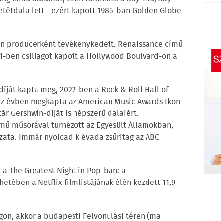
etétdala lett - ezért kapott 1986-ban Golden Globe-
an producerként tevékenykedett. Renaissance című
1-ben csillagot kapott a Hollywood Boulvard-on a
ját kapta meg, 2022-ben a Rock & Roll Hall of
az évben megkapta az American Music Awards Ikon
tár Gershwin-díját is népszerű dalaiért.
című műsorával turnézott az Egyesült Államokban,
zata. Immár nyolcadik évada zsűritag az ABC
a The Greatest Night in Pop-ban: a
tében a Netflix filmlistájának élén kezdett 11,9
on, akkor a budapesti Felvonulási téren (ma