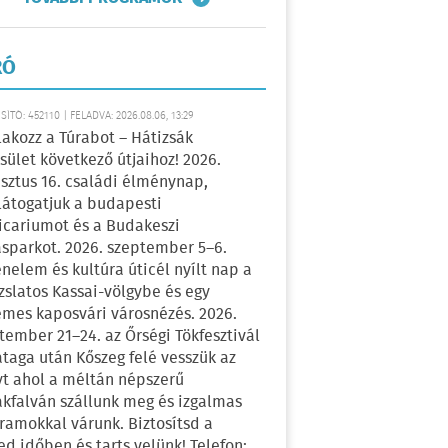
RÓ
ÍTÓ: 452110 | FELADVA: 2026.08.06, 13:29
lakozz a Túrabot – Hátizsák
sület következő útjaihoz! 2026.
sztus 16. családi élménynap,
átogatjuk a budapesti
icariumot és a Budakeszi
sparkot. 2026. szeptember 5–6.
énelem és kultúra úticél nyílt nap a
zslatos Kassai-völgybe és egy
emes kaposvári városnézés. 2026.
tember 21–24. az Őrségi Tökfesztivál
ataga után Kőszeg felé vesszük az
yt ahol a méltán népszerű
kfalván szállunk meg és izgalmas
ramokkal várunk. Biztosítsd a
ed időben és tarts velünk! Telefon: