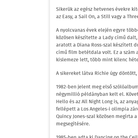
Sikerük az egész hetvenes évekre kit
az Easy, a Sail On, a Still vagy a Thr
A nyolcvanas évek elején egyre több
közösen készítette a Lady című dalt, 
aratott a Diana Ross-szal készített 
című film betétdala volt. Ez a szá
kislemeze lett, több mint kilenc héte
A sikereket látva Richie úgy döntött
1982-ben jelent meg első szólóalbum
négymillió példányban kelt el. Köve
Hello és az All Night Long is, az a
fellépett a Los Angeles-i olimpia zá
Quincy Jones-szal közösen megírta a
megsegítésére.
1985-ben adta ki Dancing on the Ceil