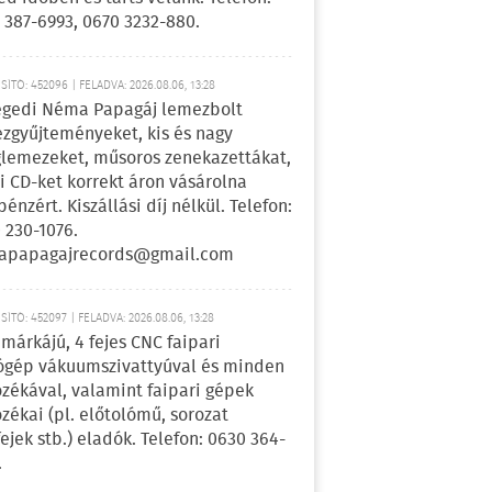
 387-6993, 0670 3232-880.
ÍTÓ: 452096 | FELADVA: 2026.08.06, 13:28
egedi Néma Papagáj lemezbolt
zgyűjteményeket, kis és nagy
lemezeket, műsoros zenekazettákat,
i CD-ket korrekt áron vásárolna
pénzért. Kiszállási díj nélkül. Telefon:
 230-1076.
apapagajrecords@gmail.com
ÍTÓ: 452097 | FELADVA: 2026.08.06, 13:28
márkájú, 4 fejes CNC faipari
gép vákuumszivattyúval és minden
ozékával, valamint faipari gépek
ozékai (pl. előtolómű, sorozat
fejek stb.) eladók. Telefon: 0630 364-
.