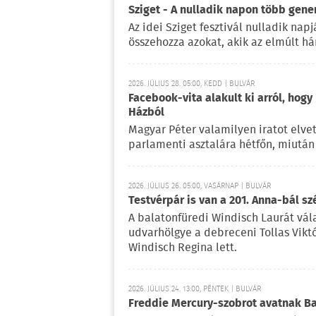
Sziget - A nulladik napon több gene
Az idei Sziget fesztivál nulladik na
összehozza azokat, akik az elmúlt há
2026. JÚLIUS 28. 05:00, KEDD | BULVÁR
Facebook-vita alakult ki arról, hogy
Házból
Magyar Péter valamilyen iratot elvet
parlamenti asztalára hétfőn, miután 
2026. JÚLIUS 26. 05:00, VASÁRNAP | BULVÁR
Testvérpár is van a 201. Anna-bál sz
A balatonfüredi Windisch Laurát vála
udvarhölgye a debreceni Tollas Viktó
Windisch Regina lett.
2026. JÚLIUS 24. 13:00, PÉNTEK | BULVÁR
Freddie Mercury-szobrot avatnak 