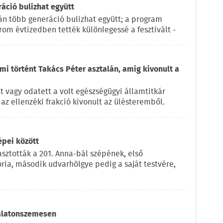
ráció bulizhat együtt
pján több generáció bulizhat együtt; a program
rom évtizedben tették különlegessé a fesztivált -
 mi történt Takács Péter asztalán, amíg kivonult a
t vagy odatett a volt egészségügyi államtitkár
az ellenzéki frakció kivonult az ülésteremből.
épei között
sztották a 201. Anna-bál szépének, első
ria, második udvarhölgye pedig a saját testvére,
Balatonszemesen