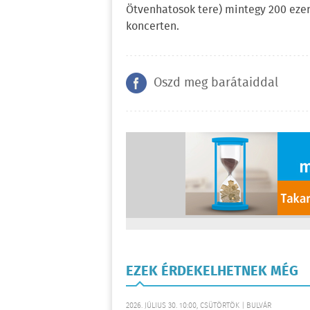
Ötvenhatosok tere) mintegy 200 ezer
koncerten.
Oszd meg barátaiddal
EZEK ÉRDEKELHETNEK MÉG
2026. JÚLIUS 30. 10:00, CSÜTÖRTÖK | BULVÁR