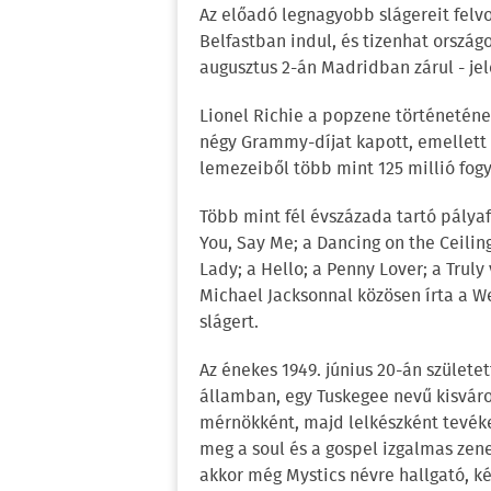
Az előadó legnagyobb slágereit felv
Belfastban indul, és tizenhat országo
augusztus 2-án Madridban zárul - jel
Lionel Richie a popzene történeténe
négy Grammy-díjat kapott, emellett b
lemezeiből több mint 125 millió fogy
Több mint fél évszázada tartó pályaf
You, Say Me; a Dancing on the Ceiling;
Lady; a Hello; a Penny Lover; a Truly
Michael Jacksonnal közösen írta a W
slágert.
Az énekes 1949. június 20-án szület
államban, egy Tuskegee nevű kisváro
mérnökként, majd lelkészként tevék
meg a soul és a gospel izgalmas zene
akkor még Mystics névre hallgató, 