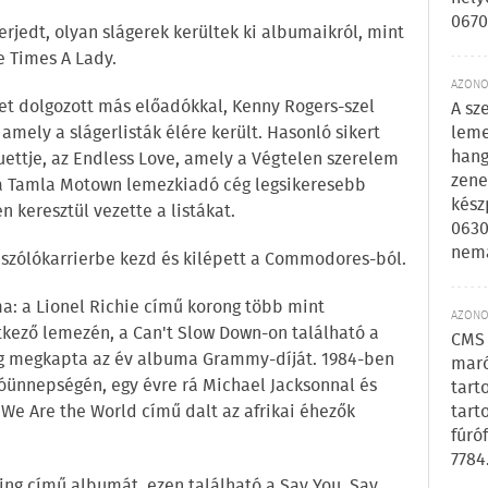
0670
erjedt, olyan slágerek kerültek ki albumaikról, mint
ee Times A Lady.
AZONOS
et dolgozott más előadókkal, Kenny Rogers-szel
A sz
leme
amely a slágerlisták élére került. Hasonló sikert
hang
duettje, az Endless Love, amely a Végtelen szerelem
zene
m a Tamla Motown lemezkiadó cég legsikeresebb
kész
n keresztül vezette a listákat.
0630
nem
, szólókarrierbe kezd és kilépett a Commodores-ból.
a: a Lionel Richie című korong több mint
AZONOS
tkező lemezén, a Can't Slow Down-on található a
CMS 
nyag megkapta az év albuma Grammy-díját. 1984-ben
maró
róünnepségén, egy évre rá Michael Jacksonnal és
tart
tart
 We Are the World című dalt az afrikai éhezők
fúró
7784
ing című albumát, ezen található a Say You, Say