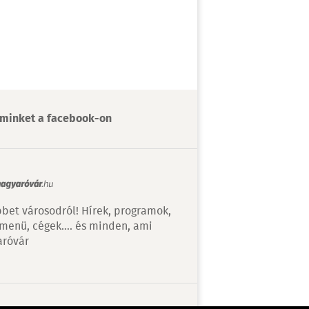
minket a facebook-on
bet városodról! Hírek, programok,
 menü, cégek…. és minden, ami
róvár
v