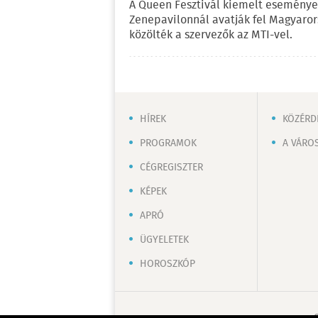
A Queen Fesztivál kiemelt esemény
Zenepavilonnál avatják fel Magyaror
közölték a szervezők az MTI-vel.
HÍREK
KÖZÉRD
PROGRAMOK
A VÁRO
CÉGREGISZTER
KÉPEK
APRÓ
ÜGYELETEK
HOROSZKÓP