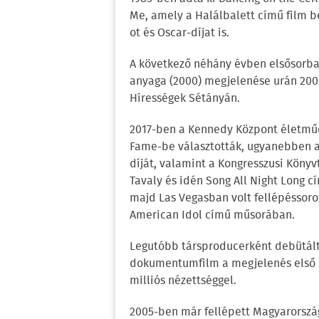
Me, amely a Halálbalett című film b
ot és Oscar-díjat is.
A következő néhány évben elsősorb
anyaga (2000) megjelenése urán 200
Hírességek Sétányán.
2017-ben a Kennedy Központ életműdí
Fame-be választották, ugyanebben 
díját, valamint a Kongresszusi Könyv
Tavaly és idén Song All Night Long 
majd Las Vegasban volt fellépéssoro
American Idol című műsorában.
Legutóbb társproducerként debütált 
dokumentumfilm a megjelenés első he
milliós nézettséggel.
2005-ben már fellépett Magyarország