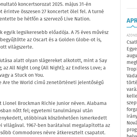
onultató koncertsorozat 2025. május 31-én
t érintve összesen 27 koncertet ölel fel. A turné
entette be hétfőn a szervező Live Nation.
AP
k egyik legsikeresebb előadója. A 75 éves művész
AZONOS
egyűjtötte az Oscart és a Golden Globe-ot is,
Csat
ott világszerte.
Egye
augu
utása alatt olyan slágereket alkotott, mint a Say
megl
 az All Night Long (All Night); az Endless Love; a
Trop
 vagy a Stuck on You.
Vada
tört
e Are the World című zenetörténeti jelentőségű
vará
kell
szep
ett Lionel Brockman Richie Junior néven. Alabama
forg
sban nőtt fel; egyetemi tanulmányai után
irán
enykedett, utóbbinak köszönhetően ismerkedett
Nová
i világával. 1967-ben barátaival megalapította az
prog
később Commodores névre átkeresztelt csapatot.
hely