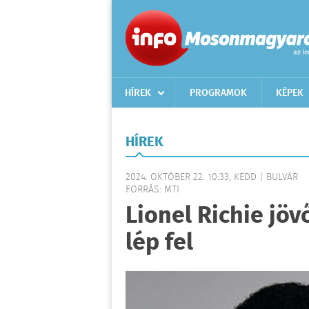
HÍREK
PROGRAMOK
KÉPEK
HÍREK
2024. OKTÓBER 22. 10:33, KEDD | BULVÁR
FORRÁS: MTI
Lionel Richie jö
lép fel