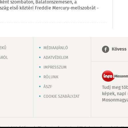
eként szombaton, Balatonszemesen, a
szág első köztéri Freddie Mercury-mellszobrát -
EKŰ
MÉDIAAJÁNLÓ
Kövess 
SRÓL
ADATVÉDELEM
IMPRESSZUM
RÓLUNK
ÁSZF
Tudj meg töb
képek, napi
COOKIE SZABÁLYZAT
Mosonmagya
Copyright InfoVárosok. Minden jog fenntartva. | Web design & arculat by
Voo