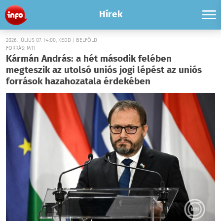
Hírek
2026. JÚLIUS 07. 14:00, KEDD | BELFÖLD
FORRÁS: MTI
Kármán András: a hét második felében
megteszik az utolsó uniós jogi lépést az uniós
források hazahozatala érdekében