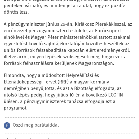
pénteken várható, és minden jel arra utal, hogy ez pozitív
döntés lesz.
A pénzügyminiszter június 26-án, Kiriákosz Pierakákisszal, az
euróövezet pénzügyminiszteri testülete, az Eurócsoport
elnökével és Magyar Péter miniszterelnökkel tartott szakmai
egyeztetést követő sajtótájékoztatóján közölte: beszéltek az
uniós források felszabadítása kapcsán elért eredményekről,
illetve arról, milyen lépések szükségesek még, hogy ezek a
források felhasználásra kerüljenek Magyarországon.
Elmondta, hogy a módosított Helyreállítási és
Ellenállóképességi Tervet (RRF) a magyar kormány
nemrégiben benyújtotta, és azt a Bizottság elfogadta, az
utolsó lépés pedig, hogy július 10-én a következő ECOFIN-
ülésen, a pénzügyminiszterek tanácsa elfogadja ezt a
programot.
Oszd meg barátaiddal