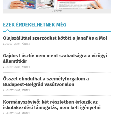
HIRDETÉS
EZEK ÉRDEKELHETNEK MÉG
Olajszállítási szerződést kötött a Janaf és a Mol
AUGUSZTUS 07., PÉNTEK
Gajdos László: nem ment szabadságra a vízügyi
államtitkár
AUGUSZTUS 07., PÉNTEK
Ősszel elindulhat a személyforgalom a
Budapest-Belgrád vasútvonalon
AUGUSZTUS 07., PÉNTEK
Kormányszóvivő: két részletben érkezik az
iskolakezdési támogatás, nem kell igényelni
AUGUSZTUS 07., PÉNTEK