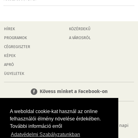
HÍREK
KÖZÉRDEKŰ
PROGRAMOK
A VÁROSRÓL
CÉGREGISZTER
KÉPEK
APRÓ
ÜGYELETEK
Kövess minket a Facebook-on
A weboldal cookie-kat használ az online
felhasználói élmény növelése érdekében.
Tudj meg többet városodról! Hírek, programok, képek, napi
További információ erről
menü, cégek…. és minden, ami Mosonmagyaróvár
Adatvédelmi Szabályzatunkban