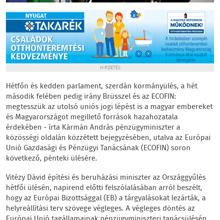
HIRDETÉS
Hétfőn és kedden parlament, szerdán kormányülés, a hét
második felében pedig irány Brüsszel és az ECOFIN:
megtesszük az utolsó uniós jogi lépést is a magyar embereket
és Magyarországot megillető források hazahozatala
érdekében - írta Kármán András pénzügyminiszter a
közösségi oldalán közzétett bejegyzésében, utalva az Európai
Unió Gazdasági és Pénzügyi Tanácsának (ECOFIN) soron
következő, pénteki ülésére.
Vitézy Dávid építési és beruházási miniszter az Országgyűlés
hétfői ülésén, napirend előtti felszólalásában arról beszélt,
hogy az Európai Bizottsággal (EB) a tárgyalásokat lezárták, a
helyreállítási terv szövege végleges. A végleges döntés az
Európai Unió tagállamainak pénzügyminiszteri tanácsülésén