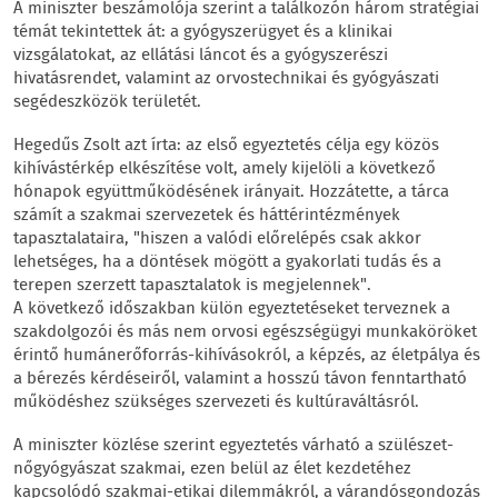
A miniszter beszámolója szerint a találkozón három stratégiai
témát tekintettek át: a gyógyszerügyet és a klinikai
vizsgálatokat, az ellátási láncot és a gyógyszerészi
hivatásrendet, valamint az orvostechnikai és gyógyászati
segédeszközök területét.
Hegedűs Zsolt azt írta: az első egyeztetés célja egy közös
kihívástérkép elkészítése volt, amely kijelöli a következő
hónapok együttműködésének irányait. Hozzátette, a tárca
számít a szakmai szervezetek és háttérintézmények
tapasztalataira, "hiszen a valódi előrelépés csak akkor
lehetséges, ha a döntések mögött a gyakorlati tudás és a
terepen szerzett tapasztalatok is megjelennek".
A következő időszakban külön egyeztetéseket terveznek a
szakdolgozói és más nem orvosi egészségügyi munkaköröket
érintő humánerőforrás-kihívásokról, a képzés, az életpálya és
a bérezés kérdéseiről, valamint a hosszú távon fenntartható
működéshez szükséges szervezeti és kultúraváltásról.
A miniszter közlése szerint egyeztetés várható a szülészet-
nőgyógyászat szakmai, ezen belül az élet kezdetéhez
kapcsolódó szakmai-etikai dilemmákról, a várandósgondozás