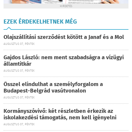
HIRDETÉS
EZEK ÉRDEKELHETNEK MÉG
Olajszállítási szerződést kötött a Janaf és a Mol
AUGUSZTUS 07., PÉNTEK
Gajdos László: nem ment szabadságra a vízügyi
államtitkár
AUGUSZTUS 07., PÉNTEK
Ősszel elindulhat a személyforgalom a
Budapest-Belgrád vasútvonalon
AUGUSZTUS 07., PÉNTEK
Kormányszóvivő: két részletben érkezik az
iskolakezdési támogatás, nem kell igényelni
AUGUSZTUS 07., PÉNTEK