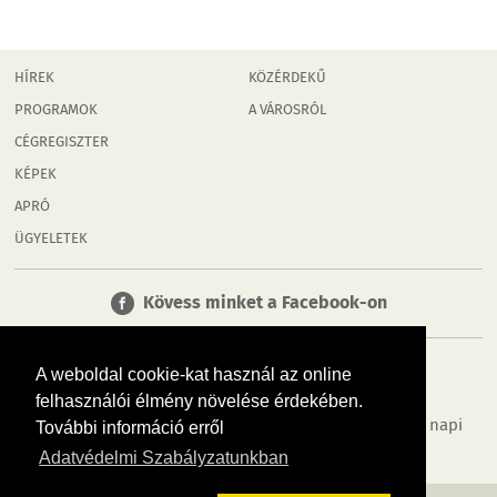
HÍREK
KÖZÉRDEKŰ
PROGRAMOK
A VÁROSRÓL
CÉGREGISZTER
KÉPEK
APRÓ
ÜGYELETEK
Kövess minket a Facebook-on
A weboldal cookie-kat használ az online
felhasználói élmény növelése érdekében.
Tudj meg többet városodról! Hírek, programok, képek, napi
További információ erről
menü, cégek…. és minden, ami Mosonmagyaróvár
Adatvédelmi Szabályzatunkban