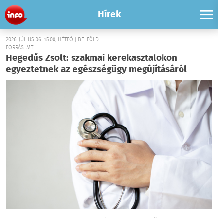
Hírek
2026. JÚLIUS 06. 15:00, HÉTFŐ | BELFÖLD
FORRÁS: MTI
Hegedűs Zsolt: szakmai kerekasztalokon
egyeztetnek az egészségügy megújításáról