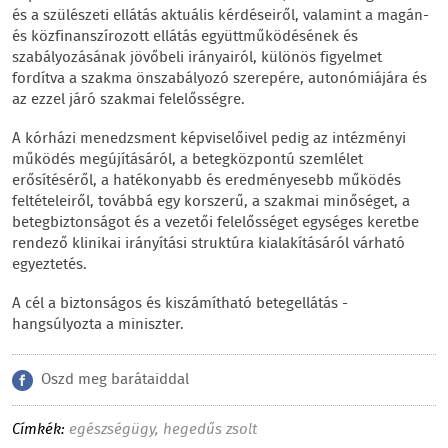
és a szülészeti ellátás aktuális kérdéseiről, valamint a magán-
és közfinanszírozott ellátás együttműködésének és
szabályozásának jövőbeli irányairól, különös figyelmet
fordítva a szakma önszabályozó szerepére, autonómiájára és
az ezzel járó szakmai felelősségre.
A kórházi menedzsment képviselőivel pedig az intézményi
működés megújításáról, a betegközpontú szemlélet
erősítéséről, a hatékonyabb és eredményesebb működés
feltételeiről, továbbá egy korszerű, a szakmai minőséget, a
betegbiztonságot és a vezetői felelősséget egységes keretbe
rendező klinikai irányítási struktúra kialakításáról várható
egyeztetés.
A cél a biztonságos és kiszámítható betegellátás -
hangsúlyozta a miniszter.
Oszd meg barátaiddal
Címkék:
egészségügy
,
hegedűs zsolt