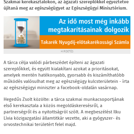
Szakmai kerekasztalokon, az ágazati szereplőkkel egyeztetve
újítaná meg az egészségügyet az Egészségügyi Minisztérium.
HIRDETÉS
A tárca célja valódi párbeszédet építeni az ágazati
szereplőkkel, és együtt kialakítani azokat a prioritásokat,
amelyek mentén hatékonyabb, gyorsabb és kiszámíthatóbb
működés valósulhat meg az egészségügy kulcsterületein - írta
az egészségügyi miniszter a Facebook-oldalán vasárnap.
Hegedűs Zsolt közölte: a tárca szakmai munkacsoportjának
első kerekasztala a közös megoldáskeresésről, a
partnerségről és a nyitottságról szólt. A megbeszélést Ilku
Lívia közigazgatási államtitkár vezette, aki a gyógyszer- és
orvostechnikai területért felel majd.