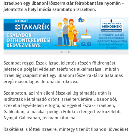
Izraelben egy libanoni lőszerraktár felrobbantása nyomán -
jelentette a helyi média szombaton Izraelben.
HIRDETÉS
Szombat reggel Észak-Izrael jelentős részén földrengést
jeleztek a polgári védelem telefonos alkalmazásai, miután
Izrael légicsapást mért egy libanoni lőszerraktárra hatalmas
erejű másodlagos detonációt okozva.
Szombaton, az Irán elleni éjszakai légitámadás után is
indítottak két támadó drónt Izrael területére Libanonból.
Ezeket a légvédelem elfogta, az egyiket Észak-Izraelben,
Galileában, a másikat pedig a Földközi tengerhez közelebb,
Nyugat-Galileában, Jechiam kibucnál.
Rakétákat is lőttek Izraelre, mintegy tizenöt libanoni lövedéket