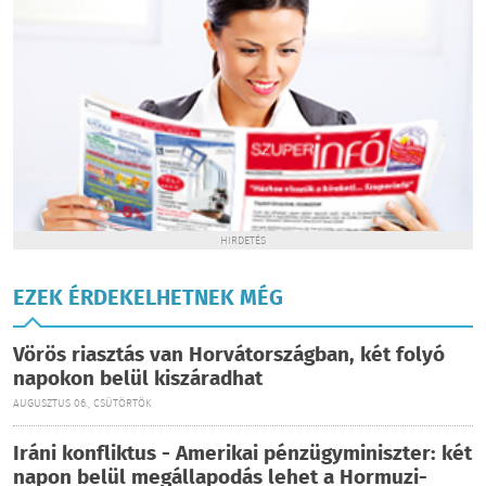
HIRDETÉS
EZEK ÉRDEKELHETNEK MÉG
Vörös riasztás van Horvátországban, két folyó
napokon belül kiszáradhat
AUGUSZTUS 06., CSÜTÖRTÖK
Iráni konfliktus - Amerikai pénzügyminiszter: két
napon belül megállapodás lehet a Hormuzi-