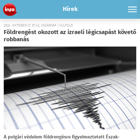
Hírek
2024. OKTÓBER 27. 07:42, VASÁRNAP | KÜLFÖLD
Földrengést okozott az izraeli légicsapást követő
robbanás
A polgári védelem földrengésre figyelmeztetett Észak-