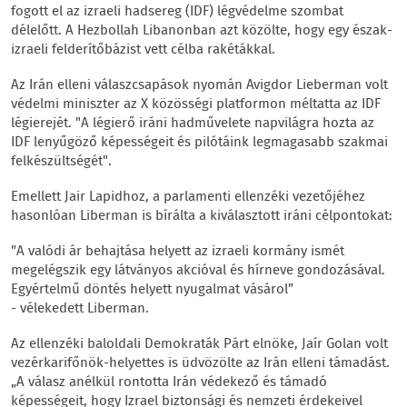
fogott el az izraeli hadsereg (IDF) légvédelme szombat
délelőtt. A Hezbollah Libanonban azt közölte, hogy egy észak-
izraeli felderítőbázist vett célba rakétákkal.
Az Irán elleni válaszcsapások nyomán Avigdor Lieberman volt
védelmi miniszter az X közösségi platformon méltatta az IDF
légierejét. "A légierő iráni hadművelete napvilágra hozta az
IDF lenyűgöző képességeit és pilótáink legmagasabb szakmai
felkészültségét".
Emellett Jair Lapidhoz, a parlamenti ellenzéki vezetőjéhez
hasonlóan Liberman is bírálta a kiválasztott iráni célpontokat:
"A valódi ár behajtása helyett az izraeli kormány ismét
megelégszik egy látványos akcióval és hírneve gondozásával.
Egyértelmű döntés helyett nyugalmat vásárol”
- vélekedett Liberman.
Az ellenzéki baloldali Demokraták Párt elnöke, Jaír Golan volt
vezérkarifőnök-helyettes is üdvözölte az Irán elleni támadást.
„A válasz anélkül rontotta Irán védekező és támadó
képességeit, hogy Izrael biztonsági és nemzeti érdekeivel