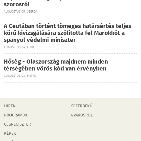
szorosról
AUGUSZTUS 05., SZERDA
A Ceutában történt tömeges határsértés teljes
körű kivizsgálására szólította fel Marokkót a
spanyol védelmi miniszter
AUGUSZTUS 04., KEDD
Hőség - Olaszország majdnem minden
térségében vörös kód van érvényben
AUGUSZTUS 03., HÉTFŐ
HÍREK
KÖZÉRDEKŰ
PROGRAMOK
A VÁROSRÓL
CÉGREGISZTER
KÉPEK