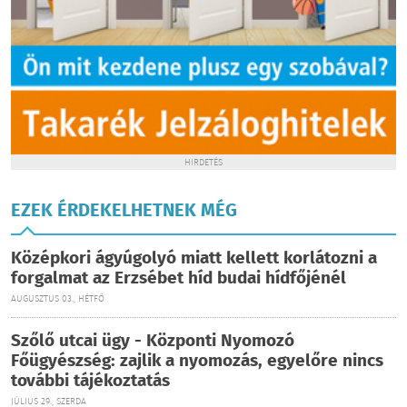
HIRDETÉS
EZEK ÉRDEKELHETNEK MÉG
Középkori ágyúgolyó miatt kellett korlátozni a
forgalmat az Erzsébet híd budai hídfőjénél
AUGUSZTUS 03., HÉTFŐ
Szőlő utcai ügy - Központi Nyomozó
Főügyészség: zajlik a nyomozás, egyelőre nincs
további tájékoztatás
JÚLIUS 29., SZERDA