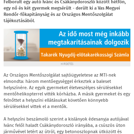
Felborult egy autó Ivánc és Csákánydoroszló között hétfőn,
egy nő és két gyermek megsérült - derült ki a Vas Megyei
Rendőr-főkapitányság és az Országos Mentőszolgálat
tájékoztásából.
HIRDETÉS
Az Országos Mentőszolgálat sajtóügyeletese az MTI-nek
elmondta: három mentőegységgel érkeztek a baleset
helyszínére. Az egyik gyermeket életveszélyes sérülésekkel
mentőhelikopterrel vitték kórházba. A másik gyermeket és egy
felnőttet a helyszíni ellátásukat követően könnyebb
sérülésekkel vittek el a mentők.
A helyszíni beszámoló szerint a kislányok édesanyja autójával
Ivánc felől haladt Csákánydoroszló irányába, a csúszós úton
járművével letért az útról, egy betonoszlopnak ütközött és