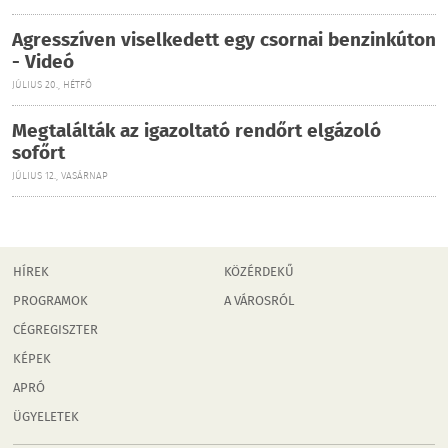
Agresszíven viselkedett egy csornai benzinkúton
- Videó
JÚLIUS 20., HÉTFŐ
Megtalálták az igazoltató rendőrt elgázoló
sofőrt
JÚLIUS 12., VASÁRNAP
HÍREK
KÖZÉRDEKŰ
PROGRAMOK
A VÁROSRÓL
CÉGREGISZTER
KÉPEK
APRÓ
ÜGYELETEK