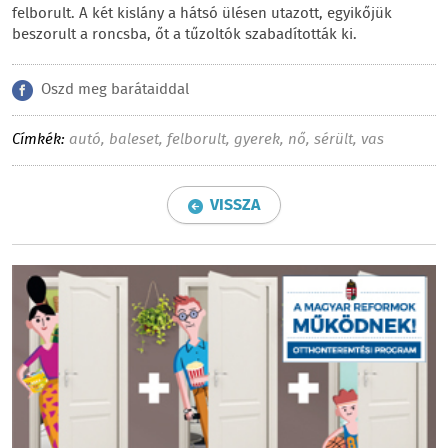
felborult. A két kislány a hátsó ülésen utazott, egyikőjük
beszorult a roncsba, őt a tűzoltók szabadították ki.
Oszd meg barátaiddal
Címkék:
autó
,
baleset
,
felborult
,
gyerek
,
nő
,
sérült
,
vas
VISSZA