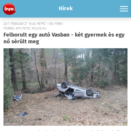
Hírek
2017. FEBRUÁR 27. 15:45, HÉTFŐ | KÉK HÍREK
FORRÁS: MTI/FOTÓ: POLICE.HU
Felborult egy autó Vasban - két gyermek és egy
nő sérült meg