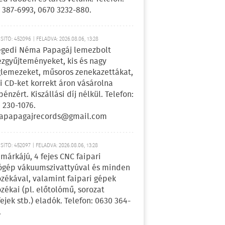
 387-6993, 0670 3232-880.
ÍTÓ: 452096 | FELADVA: 2026.08.06, 13:28
egedi Néma Papagáj lemezbolt
zgyűjteményeket, kis és nagy
lemezeket, műsoros zenekazettákat,
i CD-ket korrekt áron vásárolna
pénzért. Kiszállási díj nélkül. Telefon:
 230-1076.
apapagajrecords@gmail.com
ÍTÓ: 452097 | FELADVA: 2026.08.06, 13:28
márkájú, 4 fejes CNC faipari
gép vákuumszivattyúval és minden
ozékával, valamint faipari gépek
ozékai (pl. előtolómű, sorozat
fejek stb.) eladók. Telefon: 0630 364-
.