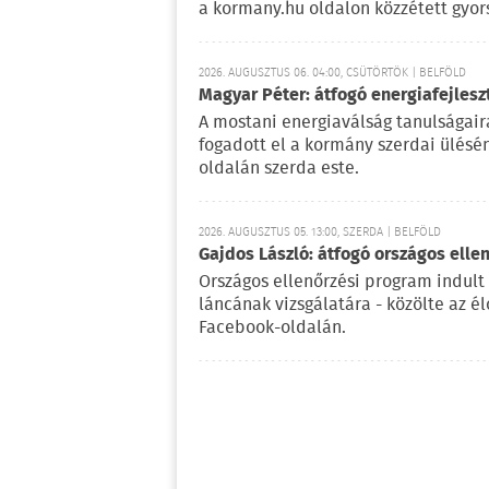
a kormany.hu oldalon közzétett gyor
2026. AUGUSZTUS 06. 04:00, CSÜTÖRTÖK | BELFÖLD
Magyar Péter: átfogó energiafejlesz
A mostani energiaválság tanulságaira
fogadott el a kormány szerdai ülésé
oldalán szerda este.
2026. AUGUSZTUS 05. 13:00, SZERDA | BELFÖLD
Gajdos László: átfogó országos elle
Országos ellenőrzési program indult
láncának vizsgálatára - közölte az é
Facebook-oldalán.