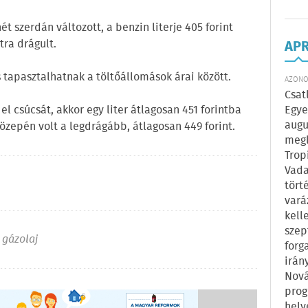
 szerdán változott, a benzin literje 405 forint
tra drágult.
AP
s tapasztalhatnak a töltőállomások árai között.
AZONOS
Csat
Egye
 el csúcsát, akkor egy liter átlagosan 451 forintba
augu
 közepén volt a legdrágább, átlagosan 449 forint.
megl
Trop
Vada
tört
vará
kell
szep
,
gázolaj
forg
irán
Nová
prog
hely