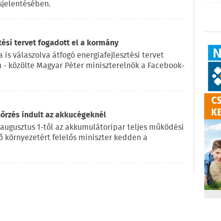
sjelentésében.
tési tervet fogadott el a kormány
 is válaszolva átfogó energiafejlesztési tervet
n - közölte Magyar Péter miniszterelnök a Facebook-
nőrzés indult az akkucégeknél
 augusztus 1-től az akkumulátoripar teljes működési
lő környezetért felelős miniszter kedden a