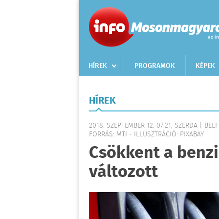
HÍREK
PROGRAMOK
KÉPEK
HÍREK
2018. SZEPTEMBER 12. 07:21, SZERDA | BEL
FORRÁS: MTI - ILLUSZTRÁCIÓ: PIXABAY
Csökkent a benzi
változott