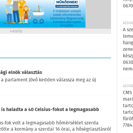
0670
AZONOS
A sz
HIRDETÉS
leme
hang
zene
kész
0630
nem
ági elnök választás
 a parlament jövő kedden válassza meg az új
AZONOS
CMS 
maró
tart
is haladta a 40 Celsius-fokot a legmagasabb
tart
fúró
us-fok volt a legmagasabb hőmérséklet szerda
7784
zölte a kormány a szerdai 16 órai, a hőségriasztásról