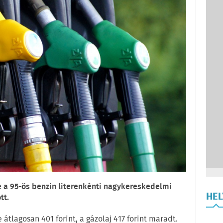
te a 95-ös benzin literenkénti nagykereskedelmi
HE
tt.
 átlagosan 401 forint, a gázolaj 417 forint maradt.