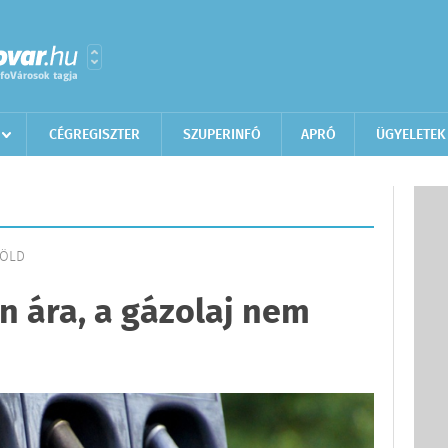
CÉGREGISZTER
SZUPERINFÓ
APRÓ
ÜGYELETEK
FÖLD
n ára, a gázolaj nem