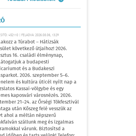
RÓ
ÍTÓ: 452110 | FELADVA: 2026.08.06, 13:29
lakozz a Túrabot – Hátizsák
sület következő útjaihoz! 2026.
sztus 16. családi élménynap,
átogatjuk a budapesti
icariumot és a Budakeszi
sparkot. 2026. szeptember 5–6.
énelem és kultúra úticél nyílt nap a
zslatos Kassai-völgybe és egy
emes kaposvári városnézés. 2026.
tember 21–24. az Őrségi Tökfesztivál
ataga után Kőszeg felé vesszük az
yt ahol a méltán népszerű
kfalván szállunk meg és izgalmas
ramokkal várunk. Biztosítsd a
ed időben és tarts velünk! Telefon: