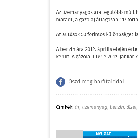
Az üzemanyagok ára legutóbb múlt hét
maradt, a gázolaj átlagosan 417 forin
Az autósok 50 forintos különbséget i
A benzin ára 2012. április elején érte
került. A gázolaj literje 2012. január
Oszd meg barátaiddal
Címkék:
ár
,
üzemanyag
,
benzin
,
dízel