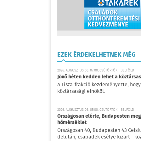
EZEK ÉRDEKELHETNEK MÉG
2026. AUGUSZTUS 06. 07:00, CSÜTÖRTÖK | BELFÖLD
Jövő héten kedden lehet a köztársas
A Tisza-frakció kezdeményezte, hogy
köztársasági elnököt.
2026. AUGUSZTUS 06. 05:00, CSÜTÖRTÖK | BELFÖLD
Országosan elérte, Budapesten meg 
hőmérséklet
Országosan 40, Budapesten 43 Celsi
délután, csapadék esélye kizárt - kö