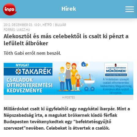
Hírek
2012. DECEMBER 03. 10:01, HÉTFŐ | BULVÁR
FORRÁS: UJASZ.HU
Alekosztól és más celebektől is csalt ki pénzt a
lefülelt álbróker
Tóth Gabi erről nem beszél.
HIRDETÉS
Milliárdokat csalt ki ügyfeleitől egy nagykátai ikerpár. Mint a
Népszabadság írta, a magukat brókernek kiadó férfiak
Budapesten tevékenykedtek egy "befektetésgyűjtő
szervezet"nevében. Celebeket is átvertek a csalók.