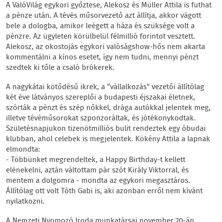
A ValóVilág egykori győztese, Alekosz és Müller Attila is futhat
a pénze után. A tévés műsorvezető azt állítja, akkor vágott
bele a dologba, amikor leégett a háza és szüksége volt a
pénzre. Az ügyleten körülbelül félmillió forintot vesztett.
Alekosz, az okostojás egykori valóságshow-hős nem akarta
kommentálni a kínos esetet, így nem tudni, mennyi pénzt
szedtek ki tőle a csaló brókerek.
A nagykátai kötődésű ikrek, a "vállalkozás" vezetői állítólag
két éve látványos szereplői a budapesti éjszakai életnek,
szórták a pénzt és szép nőkkel, drága autókkal jelentek meg,
illetve tévéműsorokat szponzoráltak, és jótékonykodtak.
Születésnapjukon tizenötmilliós bulit rendeztek egy óbudai
klubban, ahol celebek is megjelentek. Kökény Attila a lapnak
elmondta:
- Többünket megrendeltek, a Happy Birthday-t kellett
elénekelni, aztán váltottam pár szót Király Viktorral, és
mentem a dolgomra - mondta az egykori megasztáros.
Állítólag ott volt Tóth Gabi is, aki azonban erről nem kívánt
nyilatkozni.
A Nemzeti Nyomozó Iroda munkatársai november 20-án