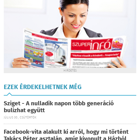
HIRDETÉS
EZEK ÉRDEKELHETNEK MÉG
Sziget - A nulladik napon több generáció
bulizhat együtt
JÚLIUS 30., CSÜTÖRTÖK
Facebook-vita alakult ki arról, hogy mi történt
Takács Péter asztalán, amíg kivonult a Házból