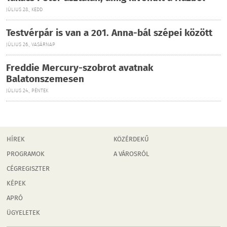
JÚLIUS 28., KEDD
Testvérpár is van a 201. Anna-bál szépei között
JÚLIUS 26., VASÁRNAP
Freddie Mercury-szobrot avatnak
Balatonszemesen
JÚLIUS 24., PÉNTEK
HÍREK
KÖZÉRDEKŰ
PROGRAMOK
A VÁROSRÓL
CÉGREGISZTER
KÉPEK
APRÓ
ÜGYELETEK