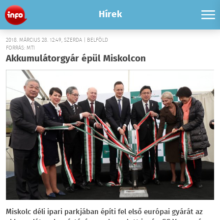
Hírek
2018. MÁRCIUS 28. 12:49, SZERDA | BELFÖLD
FORRÁS: MTI
Akkumulátorgyár épül Miskolcon
Miskolc déli ipari parkjában építi fel első európai gyárát az