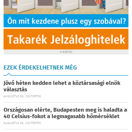
HIRDETÉS
EZEK ÉRDEKELHETNEK MÉG
Jövő héten kedden lehet a köztársasági elnök
választás
AUGUSZTUS 06., CSÜTÖRTÖK
Országosan elérte, Budapesten meg is haladta a
40 Celsius-fokot a legmagasabb hőmérséklet
AUGUSZTUS 06., CSÜTÖRTÖK