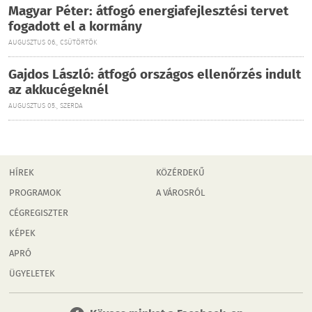
Magyar Péter: átfogó energiafejlesztési tervet
fogadott el a kormány
AUGUSZTUS 06., CSÜTÖRTÖK
Gajdos László: átfogó országos ellenőrzés indult
az akkucégeknél
AUGUSZTUS 05., SZERDA
HÍREK
KÖZÉRDEKŰ
PROGRAMOK
A VÁROSRÓL
CÉGREGISZTER
KÉPEK
APRÓ
ÜGYELETEK