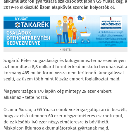
akkumulátorok gyártására szakosodott japán GS Yuasa cég, a
2019-re elkészülő üzem alapkövét szerdán helyezték el.
HIRDETÉS
Szijjártó Péter külgazdasági és külügyminiszter az eseményen
azt mondta: a 8,8 milliárd forint értékű miskolci beruházását a
kormány 465 millió forint vissza nem térítendő támogatással
segíti, az üzem több mint félszáz embert foglalkoztat majd.
Magyarországon 170 japán cég mintegy 25 ezer embert
alkalmaz - tette hozzá.
Osamu Murao, a GS Yuasa elnök-vezérigazgatója arról beszélt,
hogy az első ütemben 60 ezer négyzetméteres csarnok épül,
de ez később 140 ezer négyzetméteresre is bővíthető.
Miskolcon lítiumos akkumulátorokat gyártanak majd,