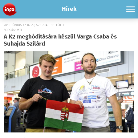
Hírek
2015. JÚNIUS 17. 07:20, SZERDA | BELFÖLD
FORRÁS: MTI
A K2 meghódítására készül Varga Csaba és
Suhajda Szilárd