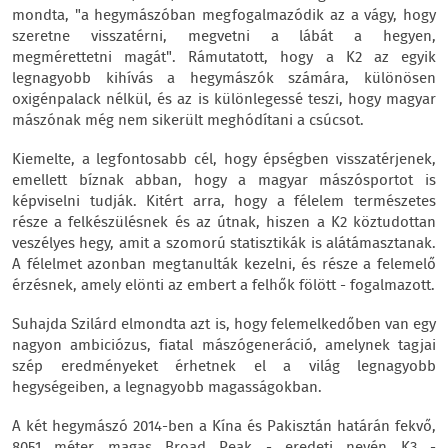
mondta, "a hegymászóban megfogalmazódik az a vágy, hogy
szeretne visszatérni, megvetni a lábát a hegyen,
megmérettetni magát". Rámutatott, hogy a K2 az egyik
legnagyobb kihívás a hegymászók számára, különösen
oxigénpalack nélkül, és az is különlegessé teszi, hogy magyar
mászónak még nem sikerült meghódítani a csúcsot.
Kiemelte, a legfontosabb cél, hogy épségben visszatérjenek,
emellett bíznak abban, hogy a magyar mászósportot is
képviselni tudják. Kitért arra, hogy a félelem természetes
része a felkészülésnek és az útnak, hiszen a K2 köztudottan
veszélyes hegy, amit a szomorú statisztikák is alátámasztanak.
A félelmet azonban megtanulták kezelni, és része a felemelő
érzésnek, amely elönti az embert a felhők fölött - fogalmazott.
Suhajda Szilárd elmondta azt is, hogy felemelkedőben van egy
nagyon ambiciózus, fiatal mászógeneráció, amelynek tagjai
szép eredményeket érhetnek el a világ legnagyobb
hegységeiben, a legnagyobb magasságokban.
A két hegymászó 2014-ben a Kína és Pakisztán határán fekvő,
8051 méter magas Broad Peak - eredeti nevén K3 -