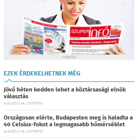
HIRDETÉS
EZEK ÉRDEKELHETNEK MÉG
Jövő héten kedden lehet a köztársasági elnök
választás
AUGUSZTUS 06., CSÜTÖRTÖK
Országosan elérte, Budapesten meg is haladta a
40 Celsius-fokot a legmagasabb hőmérséklet
AUGUSZTUS 06., CSÜTÖRTÖK