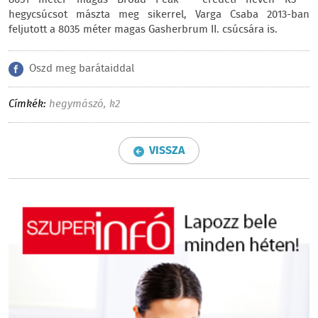
hegycsúcsot mászta meg sikerrel, Varga Csaba 2013-ban
feljutott a 8035 méter magas Gasherbrum II. csúcsára is.
Oszd meg barátaiddal
Címkék:
hegymászó
,
k2
VISSZA