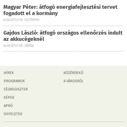
Magyar Péter: átfogó energiafejlesztési tervet
fogadott el a kormány
AUGUSZTUS 06., CSÜTÖRTÖK
Gajdos László: átfogó országos ellenőrzés indult
az akkucégeknél
AUGUSZTUS 05., SZERDA
HÍREK
KÖZÉRDEKŰ
PROGRAMOK
A VÁROSRÓL
CÉGREGISZTER
KÉPEK
APRÓ
ÜGYELETEK