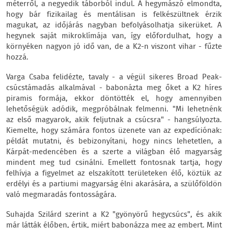
méterről, a negyedik táborból indul. A hegymászó elmondta,
hogy bár fizikailag és mentálisan is felkészültnek érzik
magukat, az időjárás nagyban befolyásolhatja sikerüket. A
hegynek saját mikroklímája van, így előfordulhat, hogy a
környéken nagyon jó idő van, de a K2-n viszont vihar - fűzte
hozzá.
Varga Csaba felidézte, tavaly - a végül sikeres Broad Peak-
csúcstámadás alkalmával - babonázta meg őket a K2 híres
piramis formája, ekkor döntötték el, hogy amennyiben
lehetőségük adódik, megpróbálnak felmenni. "Mi lehetnénk
az első magyarok, akik feljutnak a csúcsra" - hangsúlyozta.
Kiemelte, hogy számára fontos üzenete van az expedíciónak:
példát mutatni, és bebizonyítani, hogy nincs lehetetlen, a
Kárpát-medencében és a szerte a világban élő magyarság
mindent meg tud csinálni. Emellett fontosnak tartja, hogy
felhívja a figyelmet az elszakított területeken élő, köztük az
erdélyi és a partiumi magyarság élni akarására, a szülőföldön
való megmaradás fontosságára.
Suhajda Szilárd szerint a K2 "gyönyörű hegycsúcs", és akik
már látták élőben, értik, miért babonázza meg az embert. Mint