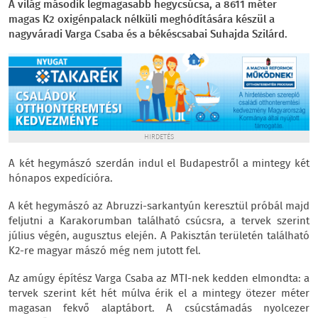
A világ második legmagasabb hegycsúcsa, a 8611 méter
magas K2 oxigénpalack nélküli meghódítására készül a
nagyváradi Varga Csaba és a békéscsabai Suhajda Szilárd.
HIRDETÉS
A két hegymászó szerdán indul el Budapestről a mintegy két
hónapos expedícióra.
A két hegymászó az Abruzzi-sarkantyún keresztül próbál majd
feljutni a Karakorumban található csúcsra, a tervek szerint
július végén, augusztus elején. A Pakisztán területén található
K2-re magyar mászó még nem jutott fel.
Az amúgy építész Varga Csaba az MTI-nek kedden elmondta: a
tervek szerint két hét múlva érik el a mintegy ötezer méter
magasan fekvő alaptábort. A csúcstámadás nyolcezer