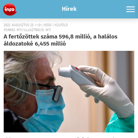
Hírek
2022. AUGUSZTUS 23. 11:01, KEDD | KÜLFÖLD
FORRÁS: MTI/ILLUSZTRÁCIÓ: MTI
A fertőzöttek száma 596,8 millió, a halálos
áldozatoké 6,455 millió