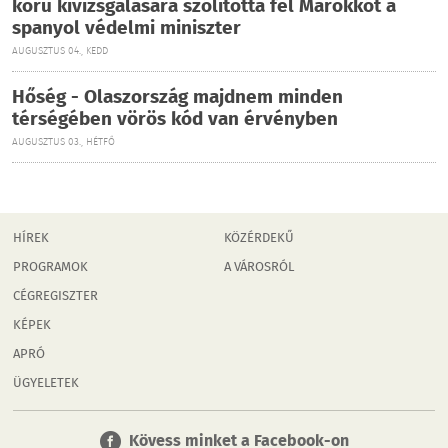
körű kivizsgálására szólította fel Marokkót a
spanyol védelmi miniszter
AUGUSZTUS 04., KEDD
Hőség - Olaszország majdnem minden
térségében vörös kód van érvényben
AUGUSZTUS 03., HÉTFŐ
HÍREK
KÖZÉRDEKŰ
PROGRAMOK
A VÁROSRÓL
CÉGREGISZTER
KÉPEK
APRÓ
ÜGYELETEK
Kövess minket a Facebook-on