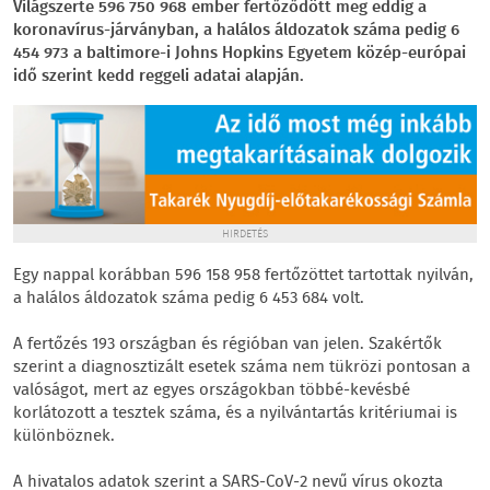
Világszerte 596 750 968 ember fertőződött meg eddig a
koronavírus-járványban, a halálos áldozatok száma pedig 6
454 973 a baltimore-i Johns Hopkins Egyetem közép-európai
idő szerint kedd reggeli adatai alapján.
HIRDETÉS
Egy nappal korábban 596 158 958 fertőzöttet tartottak nyilván,
a halálos áldozatok száma pedig 6 453 684 volt.
A fertőzés 193 országban és régióban van jelen. Szakértők
szerint a diagnosztizált esetek száma nem tükrözi pontosan a
valóságot, mert az egyes országokban többé-kevésbé
korlátozott a tesztek száma, és a nyilvántartás kritériumai is
különböznek.
A hivatalos adatok szerint a SARS-CoV-2 nevű vírus okozta