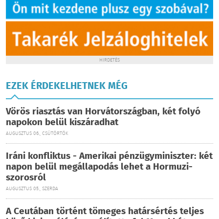
HIRDETÉS
EZEK ÉRDEKELHETNEK MÉG
Vörös riasztás van Horvátországban, két folyó
napokon belül kiszáradhat
AUGUSZTUS 06., CSÜTÖRTÖK
Iráni konfliktus - Amerikai pénzügyminiszter: két
napon belül megállapodás lehet a Hormuzi-
szorosról
AUGUSZTUS 05., SZERDA
A Ceutában történt tömeges határsértés teljes