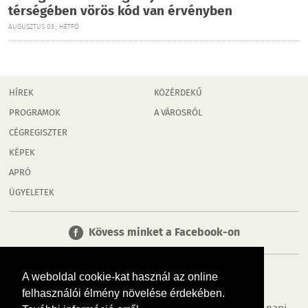
térségében vörös kód van érvényben
AUGUSZTUS 03., HÉTFŐ
HÍREK
KÖZÉRDEKŰ
PROGRAMOK
A VÁROSRÓL
CÉGREGISZTER
KÉPEK
APRÓ
ÜGYELETEK
Kövess minket a Facebook-on
A weboldal cookie-kat használ az online
felhasználói élmény növelése érdekében.