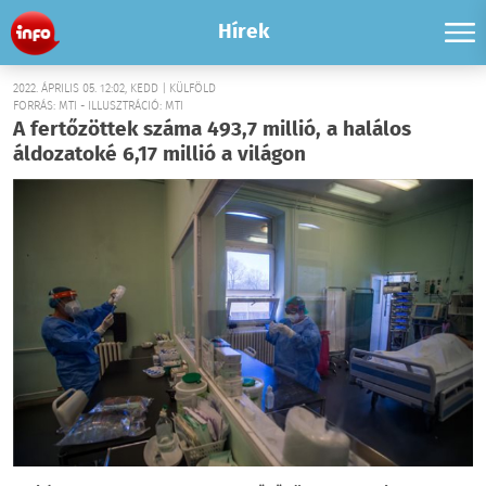
Hírek
2022. ÁPRILIS 05. 12:02, KEDD | KÜLFÖLD
FORRÁS: MTI - ILLUSZTRÁCIÓ: MTI
A fertőzöttek száma 493,7 millió, a halálos
áldozatoké 6,17 millió a világon