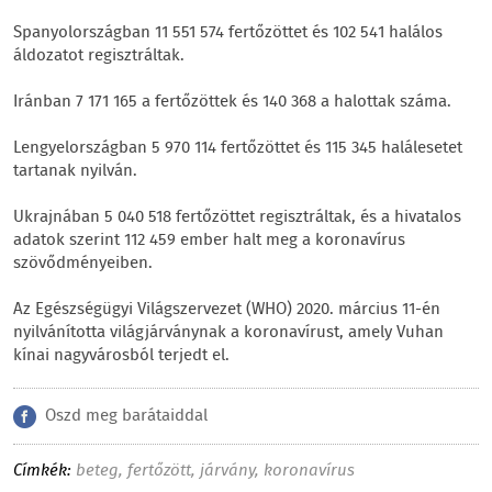
Spanyolországban 11 551 574 fertőzöttet és 102 541 halálos
áldozatot regisztráltak.
Iránban 7 171 165 a fertőzöttek és 140 368 a halottak száma.
Lengyelországban 5 970 114 fertőzöttet és 115 345 halálesetet
tartanak nyilván.
Ukrajnában 5 040 518 fertőzöttet regisztráltak, és a hivatalos
adatok szerint 112 459 ember halt meg a koronavírus
szövődményeiben.
Az Egészségügyi Világszervezet (WHO) 2020. március 11-én
nyilvánította világjárványnak a koronavírust, amely Vuhan
kínai nagyvárosból terjedt el.
Oszd meg barátaiddal
Címkék:
beteg
,
fertőzött
,
járvány
,
koronavírus