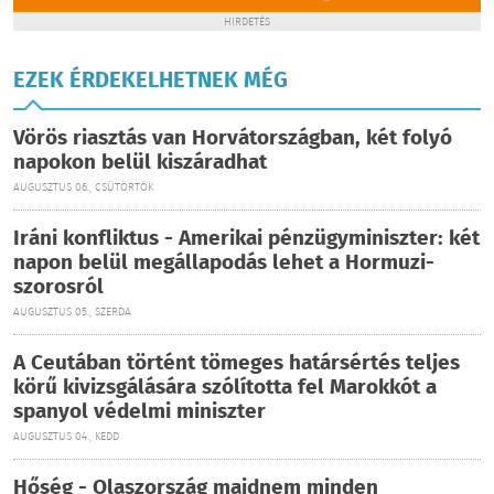
HIRDETÉS
EZEK ÉRDEKELHETNEK MÉG
Vörös riasztás van Horvátországban, két folyó
napokon belül kiszáradhat
AUGUSZTUS 06., CSÜTÖRTÖK
Iráni konfliktus - Amerikai pénzügyminiszter: két
napon belül megállapodás lehet a Hormuzi-
szorosról
AUGUSZTUS 05., SZERDA
A Ceutában történt tömeges határsértés teljes
körű kivizsgálására szólította fel Marokkót a
spanyol védelmi miniszter
AUGUSZTUS 04., KEDD
Hőség - Olaszország majdnem minden