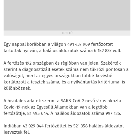
HIRDETÉS
Egy nappal korábban a világon 491 437 969 fertőzöttet
tartottak nyilván, a halálos áldozatok száma 6 152 837 volt.
A fertőzés 192 országban és régióban van jelen. Szakértők
szerint a diagnosztizált esetek száma nem tükrözi pontosan a
valóságot, mert az egyes országokban többé-kevésbé
korlátozott a tesztek száma, és a nyilvántartás kritériumai is
különböznek.
A hivatalos adatok szerint a SARS-CoV-2 nevű vírus okozta
Covid-19-nek az Egyesült Államokban van a legtöbb
fertőzöttje, 81 495 644. A halálos áldozatok száma 997 126.
Indiában 43 029 044 fertőzöttet és 521 358 halálos áldozatot
jegyeztek fel.