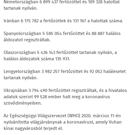
Németországban 6 899 437 fertőzöttet és 109 328 halottat
tartanak nyilván.
Iránban 6 175 782 a fertőzöttek és 131 167 a halottak száma.
Spanyolországban 5 585 054 fertőzöttet és 88 887 halálos
áldozatot regisztráltak.
Olaszországban 5 436 143 fertőzöttet tartanak nyilván, a
halálos áldozatok száma 135 931.
Lengyelországban 3 982 257 fertőzöttet és 92 052 halálesetet
tartanak nyilván.
Ukrajnában 3 794 490 fertőzöttet regisztráltak, és a hivatalos
adatok szerint 99 528 ember halt meg a koronavírus
szövődményeiben.
Az Egészségügyi Világszervezet (WHO) 2020. március 11-én
nyilvánította világjárványnak a koronavírust, amely Vuhan
kínai nagyvárosból terjedt el.