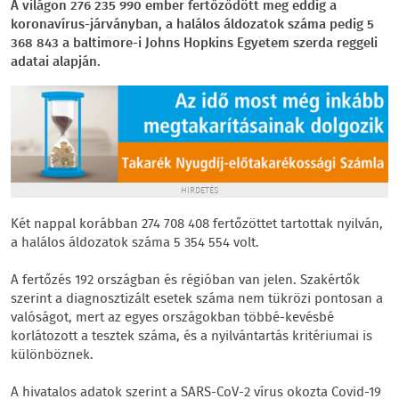
A világon 276 235 990 ember fertőződött meg eddig a
koronavírus-járványban, a halálos áldozatok száma pedig 5
368 843 a baltimore-i Johns Hopkins Egyetem szerda reggeli
adatai alapján.
HIRDETÉS
Két nappal korábban 274 708 408 fertőzöttet tartottak nyilván,
a halálos áldozatok száma 5 354 554 volt.
A fertőzés 192 országban és régióban van jelen. Szakértők
szerint a diagnosztizált esetek száma nem tükrözi pontosan a
valóságot, mert az egyes országokban többé-kevésbé
korlátozott a tesztek száma, és a nyilvántartás kritériumai is
különböznek.
A hivatalos adatok szerint a SARS-CoV-2 vírus okozta Covid-19