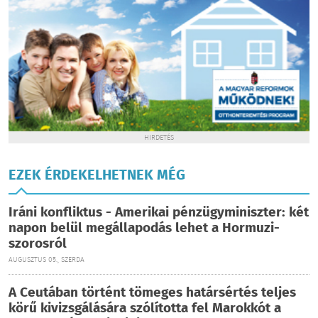
HIRDETÉS
EZEK ÉRDEKELHETNEK MÉG
Iráni konfliktus - Amerikai pénzügyminiszter: két
napon belül megállapodás lehet a Hormuzi-
szorosról
AUGUSZTUS 05., SZERDA
A Ceutában történt tömeges határsértés teljes
körű kivizsgálására szólította fel Marokkót a