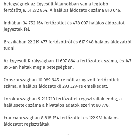
betegségnek az Egyesült Államokban van a legtöbb
fertőzöttje, 51 272 854. A halálos áldozatok száma 810 045.
Indiában 34 752 164 fertőzöttet és 478 007 halálos áldozatot
jegyeztek fel.
Brazíliában 22 219 477 fertőzöttről és 617 948 halálos áldozatról
tudni.
Az Egyesült Királyságban 11 607 864 a fertőzöttek száma, és 147
896-an haltak meg a betegségben.
Oroszországban 10 089 945-re nőtt az igazolt fertőzöttek
száma, a halálos áldozatoké 293 329-re emelkedett.
Törökországban 9 211 710 fertőzöttet regisztráltak eddig, a
halálesetek száma a hivatalos adatok szerint 80 778.
Franciaországban 8 818 154 fertőzöttet és 122 931 halálos
áldozatot regisztráltak.