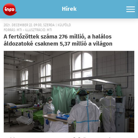
Hírek
2021. DECEMBER 22. 09:00, SZERDA | KÜLFÖLD
FORRÁS: MTI - ILLUSZTRÁCIÓ: MTI
A fertőzöttek száma 276 millió, a halálos
áldozatoké csaknem 5,37 millió a világon