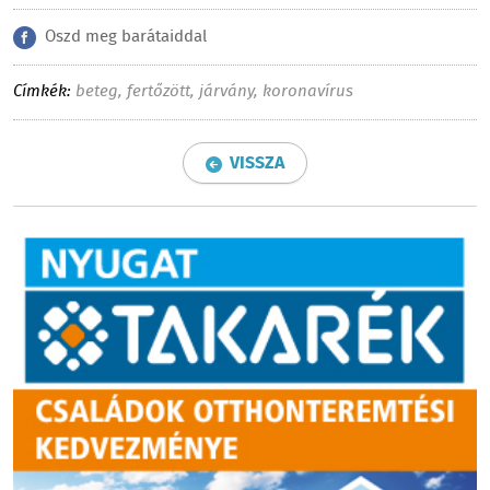
Oszd meg barátaiddal
Címkék:
beteg
,
fertőzött
,
járvány
,
koronavírus
VISSZA