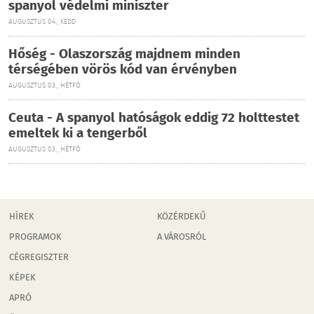
spanyol védelmi miniszter
AUGUSZTUS 04., KEDD
Hőség - Olaszország majdnem minden
térségében vörös kód van érvényben
AUGUSZTUS 03., HÉTFŐ
Ceuta - A spanyol hatóságok eddig 72 holttestet
emeltek ki a tengerből
AUGUSZTUS 03., HÉTFŐ
HÍREK
KÖZÉRDEKŰ
PROGRAMOK
A VÁROSRÓL
CÉGREGISZTER
KÉPEK
APRÓ