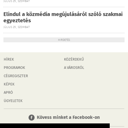
JÚLIUS 25., SZOMBAT
Elindul a közmédia megújulásáról szóló szakmai
egyeztetés
JÚLIUS 25., SZOMBAT
HIRDETÉS
HÍREK
KÖZÉRDEKŰ
PROGRAMOK
A VÁROSRÓL
CÉGREGISZTER
KÉPEK
APRÓ
ÜGYELETEK
Kövess minket a Facebook-on