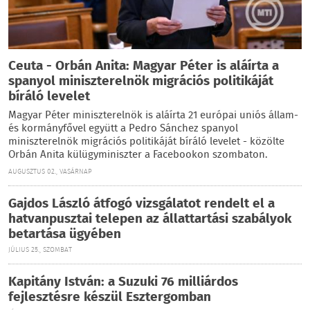
Ceuta - Orbán Anita: Magyar Péter is aláírta a
spanyol miniszterelnök migrációs politikáját
bíráló levelet
Magyar Péter miniszterelnök is aláírta 21 európai uniós állam-
és kormányfővel együtt a Pedro Sánchez spanyol
miniszterelnök migrációs politikáját bíráló levelet - közölte
Orbán Anita külügyminiszter a Facebookon szombaton.
AUGUSZTUS 02., VASÁRNAP
Gajdos László átfogó vizsgálatot rendelt el a
hatvanpusztai telepen az állattartási szabályok
betartása ügyében
JÚLIUS 25., SZOMBAT
Kapitány István: a Suzuki 76 milliárdos
fejlesztésre készül Esztergomban