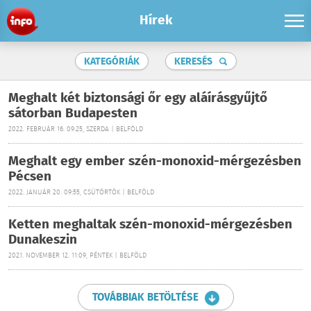
Hírek
KATEGÓRIÁK
KERESÉS
Meghalt két biztonsági őr egy aláírásgyűjtő
sátorban Budapesten
2022. FEBRUÁR 16. 09:25, SZERDA | BELFÖLD
Meghalt egy ember szén-monoxid-mérgezésben
Pécsen
2022. JANUÁR 20. 09:55, CSÜTÖRTÖK | BELFÖLD
Ketten meghaltak szén-monoxid-mérgezésben
Dunakeszin
2021. NOVEMBER 12. 11:09, PÉNTEK | BELFÖLD
TOVÁBBIAK BETÖLTÉSE