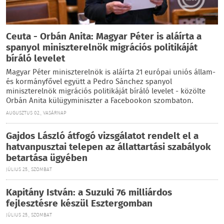
Ceuta - Orbán Anita: Magyar Péter is aláírta a
spanyol miniszterelnök migrációs politikáját
bíráló levelet
Magyar Péter miniszterelnök is aláírta 21 európai uniós állam-
és kormányfővel együtt a Pedro Sánchez spanyol
miniszterelnök migrációs politikáját bíráló levelet - közölte
Orbán Anita külügyminiszter a Facebookon szombaton.
AUGUSZTUS 02., VASÁRNAP
Gajdos László átfogó vizsgálatot rendelt el a
hatvanpusztai telepen az állattartási szabályok
betartása ügyében
JÚLIUS 25., SZOMBAT
Kapitány István: a Suzuki 76 milliárdos
fejlesztésre készül Esztergomban
JÚLIUS 25., SZOMBAT