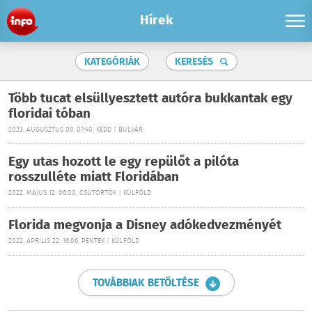
Hírek
KATEGÓRIÁK
KERESÉS
Több tucat elsüllyesztett autóra bukkantak egy
floridai tóban
2023. AUGUSZTUS 08. 07:40, KEDD | BULVÁR
Egy utas hozott le egy repülőt a pilóta
rosszulléte miatt Floridában
2022. MÁJUS 12. 06:00, CSÜTÖRTÖK | KÜLFÖLD
Florida megvonja a Disney adókedvezményét
2022. ÁPRILIS 22. 18:06, PÉNTEK | KÜLFÖLD
TOVÁBBIAK BETÖLTÉSE