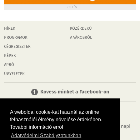
HIRDETÉS
HÍREK
KÖZÉRDEKŰ
PROGRAMOK
A VÁROSRÓL
CÉGREGISZTER
KÉPEK
APRÓ
ÜGYELETEK
Kövess minket a Facebook-on
A weboldal cookie-kat használ az online
felhasználói élmény növelése érdekében.
Tudj meg többet városodról! Hírek, programok, képek, napi
További információ erről
menü, cégek…. és minden, ami Mosonmagyaróvár
Adatvédelmi Szabályzatunkban