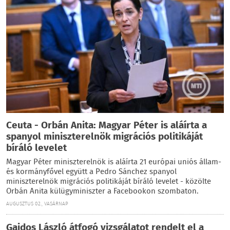
Ceuta - Orbán Anita: Magyar Péter is aláírta a
spanyol miniszterelnök migrációs politikáját
bíráló levelet
Magyar Péter miniszterelnök is aláírta 21 európai uniós állam-
és kormányfővel együtt a Pedro Sánchez spanyol
miniszterelnök migrációs politikáját bíráló levelet - közölte
Orbán Anita külügyminiszter a Facebookon szombaton.
AUGUSZTUS 02., VASÁRNAP
Gajdos László átfogó vizsgálatot rendelt el a