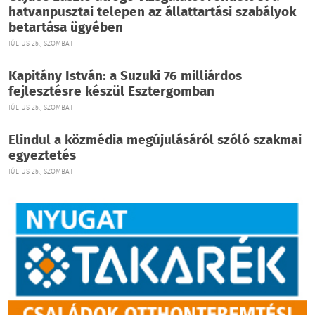
hatvanpusztai telepen az állattartási szabályok
betartása ügyében
JÚLIUS 25., SZOMBAT
Kapitány István: a Suzuki 76 milliárdos
fejlesztésre készül Esztergomban
JÚLIUS 25., SZOMBAT
Elindul a közmédia megújulásáról szóló szakmai
egyeztetés
JÚLIUS 25., SZOMBAT