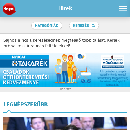
Hírek
KATEGÓRIÁK
KERESÉS
Sajnos nincs a keresésednek megfelelő több találat. Kérlek
próbálkozz újra más feltételekkel!
HIRDETÉS
LEGNÉPSZERŰBB