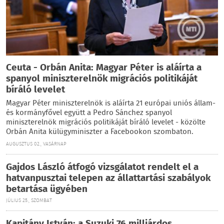
Ceuta - Orbán Anita: Magyar Péter is aláírta a
spanyol miniszterelnök migrációs politikáját
bíráló levelet
Magyar Péter miniszterelnök is aláírta 21 európai uniós állam-
és kormányfővel együtt a Pedro Sánchez spanyol
miniszterelnök migrációs politikáját bíráló levelet - közölte
Orbán Anita külügyminiszter a Facebookon szombaton.
AUGUSZTUS 02., VASÁRNAP
Gajdos László átfogó vizsgálatot rendelt el a
hatvanpusztai telepen az állattartási szabályok
betartása ügyében
JÚLIUS 25., SZOMBAT