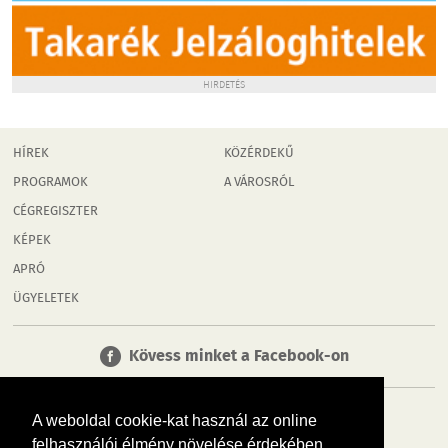
HIRDETÉS
HÍREK
KÖZÉRDEKŰ
PROGRAMOK
A VÁROSRÓL
CÉGREGISZTER
KÉPEK
APRÓ
ÜGYELETEK
Kövess minket a Facebook-on
A weboldal cookie-kat használ az online
felhasználói élmény növelése érdekében.