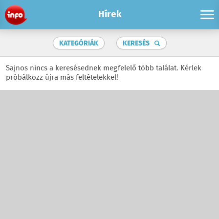
Hírek
KATEGÓRIÁK
KERESÉS
Sajnos nincs a keresésednek megfelelő több találat. Kérlek
próbálkozz újra más feltételekkel!