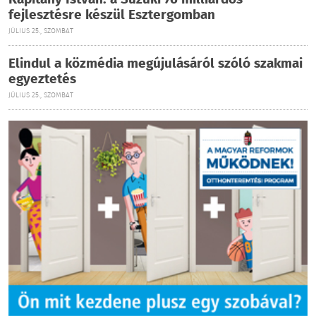
Kapitány István: a Suzuki 76 milliárdos
fejlesztésre készül Esztergomban
JÚLIUS 25., SZOMBAT
Elindul a közmédia megújulásáról szóló szakmai
egyeztetés
JÚLIUS 25., SZOMBAT